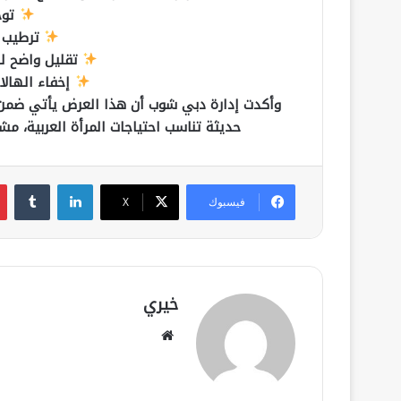
توح
ترطيب 
تقليل واضح لل
إخفاء الهالا
وأكدت إدارة دبي شوب أن هذا العرض يأتي ضمن 
حديثة تناسب احتياجات المرأة العربية، مش
لينكدإن
فيسبوك
‫X
خيري
موقع
الويب