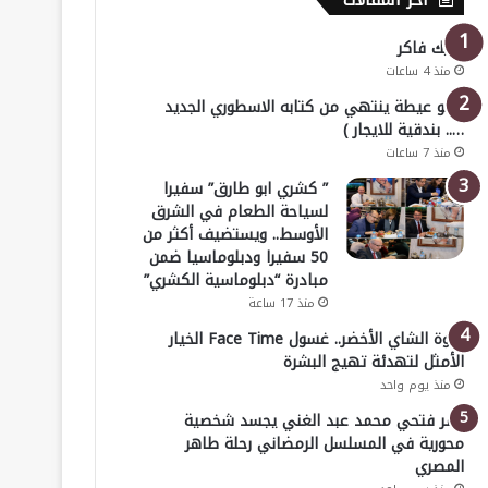
أخر المقالات
خليك فاكر
منذ 4 ساعات
( أبو عيطة ينتهي من كتابه الاسطوري الجديد
….. بندقية للايجار )
منذ 7 ساعات
” كشري ابو طارق” سفيرا
لسياحة الطعام في الشرق
الأوسط.. ويستضيف أكثر من
50 سفيرا ودبلوماسيا ضمن
مبادرة “دبلوماسية الكشري”
منذ 17 ساعة
قوة الشاي الأخضر.. غسول Face Time الخيار
الأمثل لتهدئة تهيج البشرة
منذ يوم واحد
عمر فتحي محمد عبد الغني يجسد شخصية
محورية في المسلسل الرمضاني رحلة طاهر
المصري