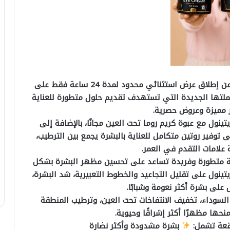
أعلنت شركة دبي شوب، إحدى شركات دبي فارما، عن إطلاق عرض استثنائي محدود لمدة 24 ساعة فقط على
 حملتها الجديدة التي تستهدف تقديم حلول متطورة للعناية
ر مميزة وعروض حصرية.
نول مع عبوة كريم روما تحت العين مجانًا، بالإضافة إلى
وفير روتين متكامل للعناية بالبشرة يجمع بين الترطيب،
 علامات التقدم في العمر.
كيبة متطورة وفريدة تساعد على تحسين مظهر البشرة بشكل
تينول على تقليل التجاعيد والخطوط التعبيرية، شد البشرة،
 على بشرة أكثر نعومة وشبابًا.
السوداء، تخفيف الانتفاخات تحت العين، وترطيب المنطقة
حها مظهرًا أكثر إشراقًا وحيوية.
وقعة تشمل:
بشرة مشدودة وأكثر نضارة