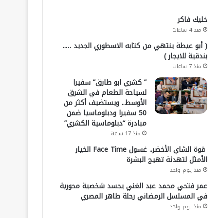
خليك فاكر
منذ 4 ساعات
( أبو عيطة ينتهي من كتابه الاسطوري الجديد …..
بندقية للايجار )
منذ 7 ساعات
” كشري ابو طارق” سفيرا
لسياحة الطعام في الشرق
الأوسط.. ويستضيف أكثر من
50 سفيرا ودبلوماسيا ضمن
مبادرة “دبلوماسية الكشري”
منذ 17 ساعة
قوة الشاي الأخضر.. غسول Face Time الخيار
الأمثل لتهدئة تهيج البشرة
منذ يوم واحد
عمر فتحي محمد عبد الغني يجسد شخصية محورية
في المسلسل الرمضاني رحلة طاهر المصري
منذ يوم واحد