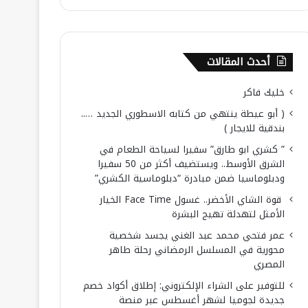
أحدث المقالات
خليك فاكر
( أبو عيطة ينتهي من كتابه الاسطوري الجديد …..
بندقية للايجار )
” كشري ابو طارق” سفيرا لسياحة الطعام في
الشرق الأوسط.. ويستضيف أكثر من 50 سفيرا
ودبلوماسيا ضمن مبادرة “دبلوماسية الكشري”
قوة الشاي الأخضر.. غسول Face Time الخيار
الأمثل لتهدئة تهيج البشرة
عمر فتحي محمد عبد الغني يجسد شخصية
محورية في المسلسل الرمضاني رحلة طاهر
المصري
للتوفير على الشراء الإلكتروني: إطلاق أكواد خصم
جديدة لجوميا لشهر أغسطس عبر منصة