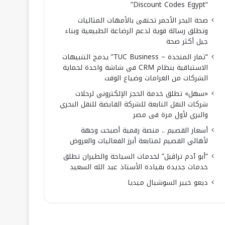
“Discount Codes Egypt”
صحة البحر الأحمر تحتفى بالأمهات المثاليات
وتطلق رسالة قوية لدعم الرضاعة الطبيعية وبناء
جيل أكثر صحة
“ثمار المتحدة – TUC Business” يدمج التنبيهات
الاستباقية بنظام CRM في شاشة واحدة لحماية
الشركات من الغرامات وضياع الوقت
«سهل» تطلق خدمة الحجز الإلكتروني لرحلات
شركات النقل التابعة للشركة القابضة للنقل البحري
والبري لأول مرة فى مصر
أسعار القصيم .. منصة رقمية أصبحت وجهة
لأهالي القصيم لمتابعة أبرز الفعاليات والعروض
“أبو آدم تراڤيل” لخدمات السياحة والطيران تطلق
خدمات جديدة بقيادة الأستاذ عبد الله السعيد
ديعو خبير السوشيال ميديا