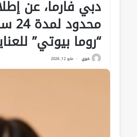
دبي فارما، عن إطل
محدو
“روما بيوتي” للعناي
خيري
مايو 12, 2026