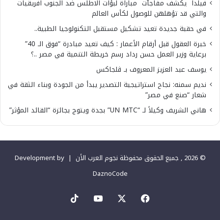
فيلدا يكشف مفاجآت مباراة لبؤات الاطلس ضد الجنوب افريقيات
والتي قد تؤهلهن للوصول لكأس العالم
في حقبة جديدة تعيد تشكيل مستقبل التكنولوجيا الطبية..
خبرة العقول قبل أرقام الأعمار : كيف تعيد مبادرة “فوق الـ 40”
برعاية وزير العمل حسن رداد رسم خريطة التنمية في مصر ..؟
يوسف عبد العزيز المعروف بـ ڤلجاكس
نديم سمنه: نجاح استراتيجية التصدير يبدأ من الجودة وبناء الثقة في
شعار “صنع في مصر”
هاني الشريف وكيلاً لـ “UN MTC” بجدة ويتوج بجائزة “القائد المؤثر”
© 2026 , جميع الحقوق محفوظة نجوم العرب الأن |
Development by
DaznoCode
‫X
فيسبوك
‫YouTube
‫TikTok