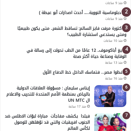
منذ 9 ساعات
( الدبلوماسية النووية….. أحدث اصدارات أبو عيطة )
منذ 9 ساعات
الدكتورة مرفت فايز السالم: تساقط الشعر.. متى يكون طبيعيًا
ومتى يستدعي استشارة الطبيب؟
منذ 10 ساعات
أوليغ أباكوموف.. 12 عامًا من الطب تحولت إلى رسالة في
الوقاية وصناعة حياة أكثر صحة
منذ 13 ساعة
احفظوا مصر… فتماسك الداخل خط الدفاع الأول
منذ 16 ساعة
إيناس سليمان : مسؤولة العلاقات الدولية
بالرياض بمنظمة الأمم المتحدة للتدريب والاعلام
ال UN MTC
منذ 17 ساعة
فيلدا يكشف مفاجآت مباراة لبؤات الاطلس ضد
الجنوب افريقيات والتي قد تؤهلهن للوصول
لكأس العالم