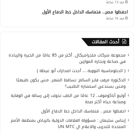
منذ 13 ساعة
احفظوا مصر… فتماسك الداخل خط الدفاع الأول
منذ 16 ساعة
أحدث المقالات
مجموعة شركات ملجراميكال.. أكثر من 85 عامًا من الخبرة والريادة
في صناعة وتجارة الموازين
( الدبلوماسية النووية….. أحدث اصدارات أبو عيطة )
الدكتورة مرفت فايز السالم: تساقط الشعر.. متى يكون طبيعيًا
ومتى يستدعي استشارة الطبيب؟
أوليغ أباكوموف.. 12 عامًا من الطب تحولت إلى رسالة في الوقاية
وصناعة حياة أكثر صحة
احفظوا مصر… فتماسك الداخل خط الدفاع الأول
إيناس سليمان : مسؤولة العلاقات الدولية بالرياض بمنظمة الأمم
المتحدة للتدريب والاعلام ال UN MTC