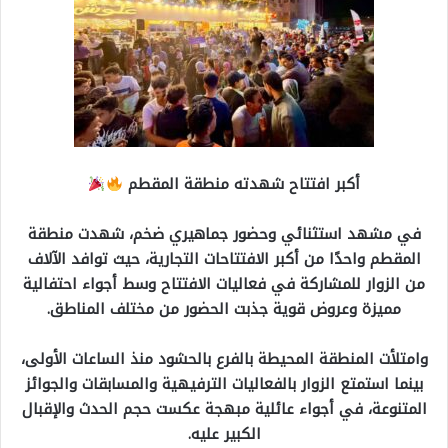
أكبر افتتاح شهدته منطقة المقطم
في مشهد استثنائي وحضور جماهيري ضخم، شهدت منطقة
المقطم واحدًا من أكبر الافتتاحات التجارية، حيث توافد الآلاف
من الزوار للمشاركة في فعاليات الافتتاح وسط أجواء احتفالية
مميزة وعروض قوية جذبت الحضور من مختلف المناطق.
وامتلأت المنطقة المحيطة بالفرع بالحشود منذ الساعات الأولى،
بينما استمتع الزوار بالفعاليات الترفيهية والمسابقات والجوائز
المتنوعة، في أجواء عائلية مبهجة عكست حجم الحدث والإقبال
الكبير عليه.