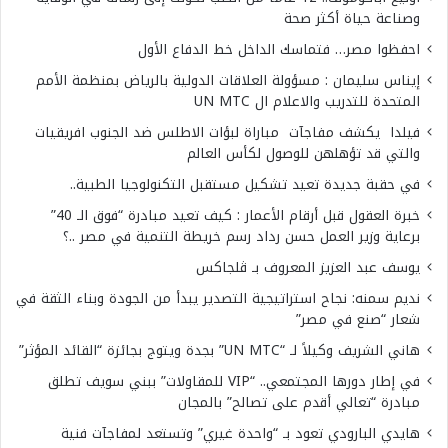
وصناعة حياة أكثر صحة
احفظوا مصر… فتماسك الداخل خط الدفاع الأول
إيناس سليمان : مسؤولة العلاقات الدولية بالرياض بمنظمة الأمم
المتحدة للتدريب والاعلام ال UN MTC
فيلدا يكشف مفاجآت مباراة لبؤات الاطلس ضد الجنوب افريقيات
والتي قد تؤهلهن للوصول لكأس العالم
في حقبة جديدة تعيد تشكيل مستقبل التكنولوجيا الطبية..
خبرة العقول قبل أرقام الأعمار : كيف تعيد مبادرة “فوق الـ 40”
برعاية وزير العمل حسن رداد رسم خريطة التنمية في مصر ..؟
يوسف عبد العزيز المعروف بـ ڤلجاكس
نديم سمنه: نجاح استراتيجية التصدير يبدأ من الجودة وبناء الثقة في
شعار “صنع في مصر”
هاني الشريف وكيلاً لـ “UN MTC” بجدة ويتوج بجائزة “القائد المؤثر”
في إطار دورها المجتمعي.. “VIP للمقاولات” ببني سويف تطلق
مبادرة “تعالي أقدم على تصالح” بالمجان
هايدي البارودي تعود بـ “واحدة غيري” وتستعد لمفاجآت فنية