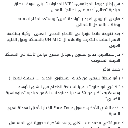
في إطار دورها المجتمعي.. “VIP للمقاولات” ببني سويف تطلق
مبادرة “تعالي أقدم على تصالح” بالمجان
هايدي البارودي تعود بـ “واحدة غيري” وتستعد لمفاجآت فنية
وحفلات بالساحل الشمالي
بعد تتويجه قائدا مؤثرا في القطاع الصحي العمري : وكيلا بمنظمة
الامم المتحدة للتدريب والاعلام ال UN MTC بالمملكة ودول الخليج
العربي
بدر عبدالعزيز.. صانع محتوى وموديل مصري يواصل تألقه في المملكة
العربية السعودية
خليك فاكر
( أبو عيطة ينتهي من كتابه الاسطوري الجديد ….. بندقية للايجار )
” كشري ابو طارق” سفيرا لسياحة الطعام في الشرق الأوسط..
ويستضيف أكثر من 50 سفيرا ودبلوماسيا ضمن مبادرة “دبلوماسية
الكشري”
قوة الشاي الأخضر.. غسول Face Time الخيار الأمثل لتهدئة تهيج
البشرة
عمر فتحي محمد عبد الغني يجسد شخصية محورية في المسلسل