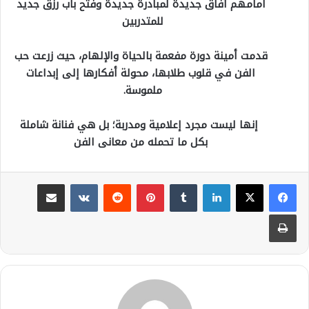
أمامهم آفاق جديدة لمبادرة جديدة وفتح باب رزق جديد
للمتدربين
قدمت أمينة دورة مفعمة بالحياة والإلهام، حيث زرعت حب
الفن في قلوب طلابها، محولة أفكارها إلى إبداعات
ملموسة.
إنها ليست مجرد إعلامية ومدربة؛ بل هي فنانة شاملة
بكل ما تحمله من معانى الفن
لينكدإن
بينتيريست
مشاركة عبر البريد
طباعة