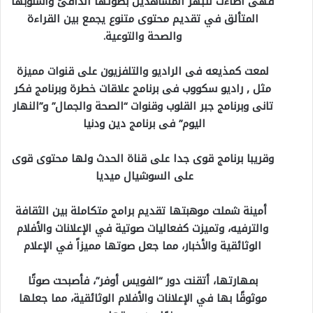
فهى أضاءت لتبهر المشاهدين بصوتها الدافئ وأسلوبها
المتألق في تقديم محتوى متنوع يجمع بين القراءة
والصحة والتوعية.
لمعت كمذيعه فى الراديو والتلفزيون على قنوات مميزة
مثل , راديو سكووب فى برنامج علاقات خطرة وبرنامج فكر
تانى وبرنامج جبر القلوب وقنوات “الصحة والجمال” و”النهار
اليوم” فى برنامج دين ودنيا
وقريبا برنامج قوى جدا على قناة الحدث ولها محتوى قوى
على السوشيال ميديا
أمينة شملت موهبتها تقديم برامج متكاملة بين الثقافة
والترفيه، وتميزت كفعاليات صوتية في الإعلانات والأفلام
الوثائقية والأخبار، مما جعل صوتها مميزاً في الإعلام
بمهارتها، أتقنت دور “الفويس أوفر”، فأصبحت صوتًا
موثوقًا بها في الإعلانات والأفلام الوثائقية، مما جعلها