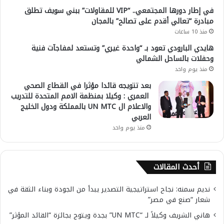
في إطار دورها المجتمعي.. “VIP للمقاولات” ببني سويف تطلق
مبادرة “تعالي أقدم على تصالح” بالمجان
منذ 10 ساعات
هايدي البارودي تعود بـ “واحدة غيري” وتستعد لمفاجآت فنية
وحفلات بالساحل الشمالي
منذ يوم واحد
بعد تتويجه قائدا مؤثرا في القطاع الصحي
العمري : وكيلا بمنظمة الامم المتحدة للتدريب
والاعلام ال UN MTC بالمملكة ودول الخليج
العربي
منذ يوم واحد
أحدث المقالات
نديم سمنه: نجاح استراتيجية التصدير يبدأ من الجودة وبناء الثقة في
شعار “صنع في مصر”
هاني الشريف وكيلاً لـ “UN MTC” بجدة ويتوج بجائزة “القائد المؤثر”