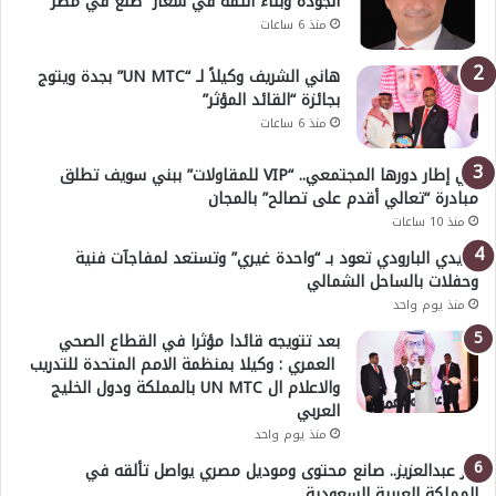
الجودة وبناء الثقة في شعار “صنع في مصر”
منذ 6 ساعات
هاني الشريف وكيلاً لـ “UN MTC” بجدة ويتوج
بجائزة “القائد المؤثر”
منذ 6 ساعات
في إطار دورها المجتمعي.. “VIP للمقاولات” ببني سويف تطلق
مبادرة “تعالي أقدم على تصالح” بالمجان
منذ 10 ساعات
هايدي البارودي تعود بـ “واحدة غيري” وتستعد لمفاجآت فنية
وحفلات بالساحل الشمالي
منذ يوم واحد
بعد تتويجه قائدا مؤثرا في القطاع الصحي
العمري : وكيلا بمنظمة الامم المتحدة للتدريب
والاعلام ال UN MTC بالمملكة ودول الخليج
العربي
منذ يوم واحد
بدر عبدالعزيز.. صانع محتوى وموديل مصري يواصل تألقه في
المملكة العربية السعودية