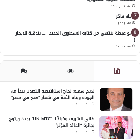
منذ يوم واحد
خليك فاكر
منذ يومين
( أبو عيطة ينتهي من كتابه الاسطوري الجديد ….. بندقية للايجار
)
منذ يومين
نديم سمنه: نجاح استراتيجية التصدير يبدأ من
الجودة وبناء الثقة في شعار “صنع في مصر”
منذ 6 ساعات
هاني الشريف وكيلاً لـ “UN MTC” بجدة ويتوج
بجائزة “القائد المؤثر”
منذ 6 ساعات