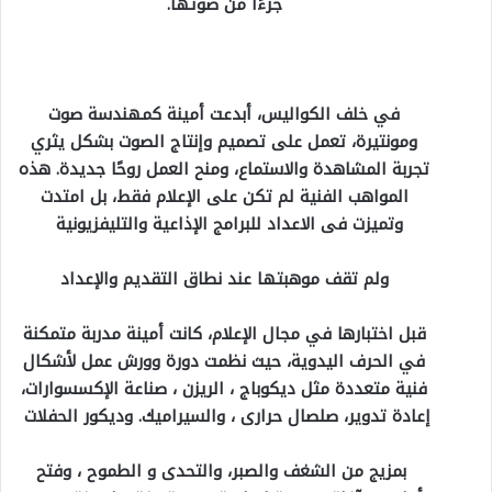
جزءًا من صوتها.
في خلف الكواليس، أبدعت أمينة كمهندسة صوت
ومونتيرة، تعمل على تصميم وإنتاج الصوت بشكل يثري
تجربة المشاهدة والاستماع، ومنح العمل روحًا جديدة. هذه
المواهب الفنية لم تكن على الإعلام فقط، بل امتدت
وتميزت فى الاعداد للبرامج الإذاعية والتليفزيونية
ولم تقف موهبتها عند نطاق التقديم والإعداد
قبل اختبارها في مجال الإعلام، كانت أمينة مدربة متمكنة
في الحرف اليدوية، حيث نظمت دورة وورش عمل لأشكال
فنية متعددة مثل ديكوباج ، الريزن ، صناعة الإكسسوارات،
إعادة تدوير، صلصال حرارى ، والسيراميك. وديكور الحفلات
بمزيج من الشغف والصبر، والتحدى و الطموح ، وفتح