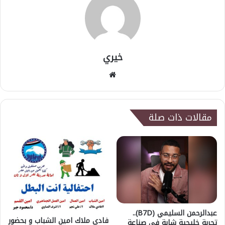
خيري
موقع
الويب
مقالات ذات صلة
عبدالرحمن السليمي (B7D)..
فادي ملاك امين الشباب و بحضور
تجربة خليجية شابة في صناعة