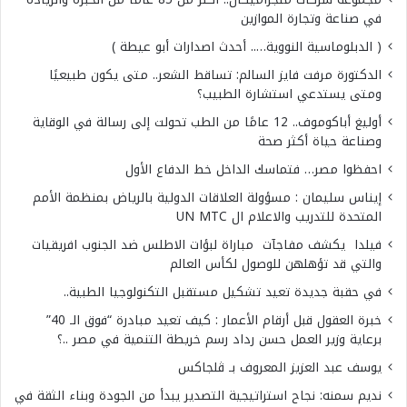
في صناعة وتجارة الموازين
( الدبلوماسية النووية….. أحدث اصدارات أبو عيطة )
الدكتورة مرفت فايز السالم: تساقط الشعر.. متى يكون طبيعيًا
ومتى يستدعي استشارة الطبيب؟
أوليغ أباكوموف.. 12 عامًا من الطب تحولت إلى رسالة في الوقاية
وصناعة حياة أكثر صحة
احفظوا مصر… فتماسك الداخل خط الدفاع الأول
إيناس سليمان : مسؤولة العلاقات الدولية بالرياض بمنظمة الأمم
المتحدة للتدريب والاعلام ال UN MTC
فيلدا يكشف مفاجآت مباراة لبؤات الاطلس ضد الجنوب افريقيات
والتي قد تؤهلهن للوصول لكأس العالم
في حقبة جديدة تعيد تشكيل مستقبل التكنولوجيا الطبية..
خبرة العقول قبل أرقام الأعمار : كيف تعيد مبادرة “فوق الـ 40”
برعاية وزير العمل حسن رداد رسم خريطة التنمية في مصر ..؟
يوسف عبد العزيز المعروف بـ ڤلجاكس
نديم سمنه: نجاح استراتيجية التصدير يبدأ من الجودة وبناء الثقة في