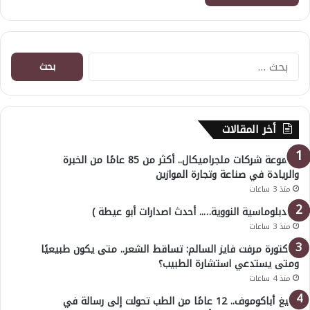
البحث
عن:
أخر المقالات
مجموعة شركات ملجراميكال.. أكثر من 85 عامًا من الخبرة
والريادة في صناعة وتجارة الموازين
منذ 3 ساعات
( الدبلوماسية النووية….. أحدث اصدارات أبو عيطة )
منذ 3 ساعات
الدكتورة مرفت فايز السالم: تساقط الشعر.. متى يكون طبيعيًا
ومتى يستدعي استشارة الطبيب؟
منذ 4 ساعات
أوليغ أباكوموف.. 12 عامًا من الطب تحولت إلى رسالة في