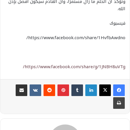
وتؤكد أن الحلم ما زال مستمرًا، وأن القادم سيكون أفضل بإذن
الله.
فيسبوك
https://www.facebook.com/share/1HvfbAwdno/
https://www.facebook.com/share/g/1JNBH8uVTg/
لينكدإن
بينتيريست
مشاركة عبر البريد
طباعة