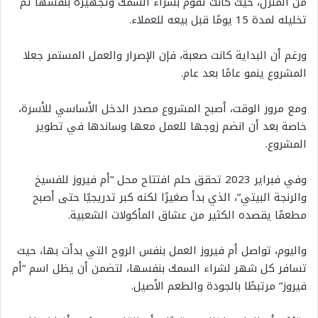
من المنزل، حيث كانت تقوم بشراء السمك وتجهيزه بنفسها ثم
تخليله لمدة 15 يومًا قبل بيعه للعملاء.
ورغم أن البداية كانت صعبة، فإن الإصرار والعمل المستمر جعلا
المشروع ينمو عامًا بعد عام.
ومع مرور الوقت، أصبح المشروع مصدر الدخل الأساسي للأسرة،
خاصة بعد أن انضم زوجها للعمل معها وساندها في تطوير
المشروع.
وفي فبراير 2023 تحقق حلم افتتاح محل “أم فيروز للفسيخ
والرنجة البيتي”، الذي بدأ صغيرًا لكنه كبر تدريجيًا حتى أصبح
مطعمًا يقصده الكثير من عشاق المأكولات الشعبية.
واليوم، تواصل أم فيروز العمل بنفس الروح التي بدأت بها، حيث
تسافر كل شهر لشراء السمك بنفسها، لتضمن أن يظل اسم “أم
فيروز” مرتبطًا بالجودة والطعم الأصيل.