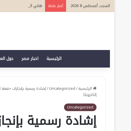
السبت, أغسطس 8 2026
هاني الشريف وكيلاً لـ “UN MTC” بجدة ويتوج بجائزة “القائد المؤثر”
أخبار عاجلة
الرئيسية
اخبار مصر
حول الع
الرئيسية
/
Uncategorized
/
إشادة رسمية بإنجازات «نفقة ا
إلكترونيًا
Uncategorized
إشادة رسمية بإنجاز