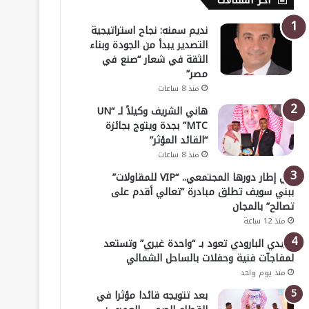
أخر المقالات
نديم سمنه: نجاح استراتيجية
التصدير يبدأ من الجودة وبناء
الثقة في شعار “صنع في
مصر”
منذ 8 ساعات
هاني الشريف وكيلاً لـ “UN
MTC” بجدة ويتوج بجائزة
“القائد المؤثر”
منذ 8 ساعات
في إطار دورها المجتمعي.. “VIP للمقاولات”
ببني سويف تطلق مبادرة “تعالي أقدم على
تصالح” بالمجان
منذ 12 ساعة
هايدي البارودي تعود بـ “واحدة غيري” وتستعد
لمفاجآت فنية وحفلات بالساحل الشمالي
منذ يوم واحد
بعد تتويجه قائدا مؤثرا في