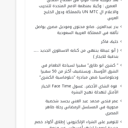
العمري : وكيلا بمنظمة الامم المتحدة للتدريب
والاعلام ال UN MTC بالمملكة ودول الخليج
العربي
بدر عبدالعزيز.. صانع محتوى وموديل مصري يواصل
تألقه في المملكة العربية السعودية
خليك فاكر
( أبو عيطة ينتهي من كتابه الاسطوري الجديد …..
بندقية للايجار )
” كشري ابو طارق” سفيرا لسياحة الطعام في
الشرق الأوسط.. ويستضيف أكثر من 50 سفيرا
ودبلوماسيا ضمن مبادرة “دبلوماسية الكشري”
قوة الشاي الأخضر.. غسول Face Time الخيار
الأمثل لتهدئة تهيج البشرة
عمر فتحي محمد عبد الغني يجسد شخصية
محورية في المسلسل الرمضاني رحلة طاهر
المصري
للتوفير على الشراء الإلكتروني: إطلاق أكواد خصم
جديدة لجوميا لشهر أغسطس عبر منصة