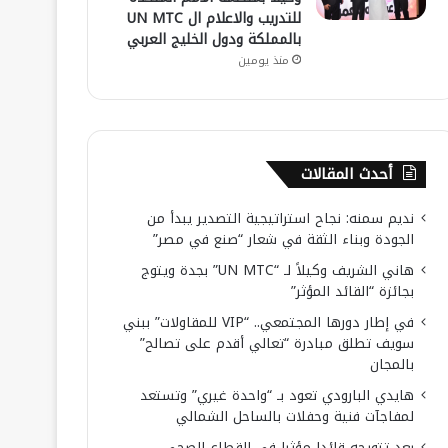
للتدريب والاعلام ال UN MTC
بالمملكة ودول الخليج العربي
منذ يومين
أحدث المقالات
نديم سمنه: نجاح استراتيجية التصدير يبدأ من
الجودة وبناء الثقة في شعار “صنع في مصر”
هاني الشريف وكيلاً لـ “UN MTC” بجدة ويتوج
بجائزة “القائد المؤثر”
في إطار دورها المجتمعي.. “VIP للمقاولات” ببني
سويف تطلق مبادرة “تعالي أقدم على تصالح”
بالمجان
هايدي البارودي تعود بـ “واحدة غيري” وتستعد
لمفاجآت فنية وحفلات بالساحل الشمالي
بعد تتويجه قائدا مؤثرا في القطاع الصحي