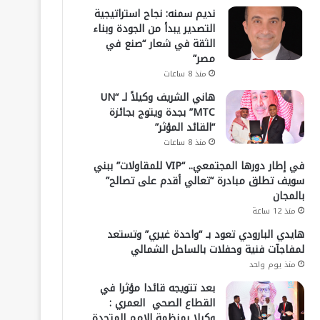
نديم سمنه: نجاح استراتيجية
التصدير يبدأ من الجودة وبناء
الثقة في شعار “صنع في
مصر”
منذ 8 ساعات
هاني الشريف وكيلاً لـ “UN
MTC” بجدة ويتوج بجائزة
“القائد المؤثر”
منذ 8 ساعات
في إطار دورها المجتمعي.. “VIP للمقاولات” ببني
سويف تطلق مبادرة “تعالي أقدم على تصالح”
بالمجان
منذ 12 ساعة
هايدي البارودي تعود بـ “واحدة غيري” وتستعد
لمفاجآت فنية وحفلات بالساحل الشمالي
منذ يوم واحد
بعد تتويجه قائدا مؤثرا في
القطاع الصحي العمري :
وكيلا بمنظمة الامم المتحدة