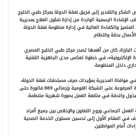
 الشكر والتقدير إلى فريق نفقة الدولة بمركز طبي الخليج
ب الإشادة الرسمية الواردة من إدارة شئون العلاج بمديرية
 المتميز والكفاءة العالية في إدارة منظومة نفقة الدولة
لأعمال بدقة وانتظام.
 البارزة، كان من أهمها تصدر مركز طبي الخليج المصري
رة الإلكترونية»، في خطوة تعكس مدى الجاهزية التقنية
داري داخل المنظومة.
ي موافاة المديرية بمؤيدات صرف مستحقات نفقة الدولة،
إلى جانب تسجيل أعلى عدد من فواتير نفقة الدولة المرفوعة على الشبكة القومية بإجمالي 889 فاتورة حتى
لمبذول والدقة في متابعة العمل بصورة شهرية منتظمة.
 العمل الجماعي وروح التعاون والإخلاص بين جميع أفراد
دف في المقام الأول إلى تحسين مستوى الخدمة الصحية
اءات أمام المواطنين.