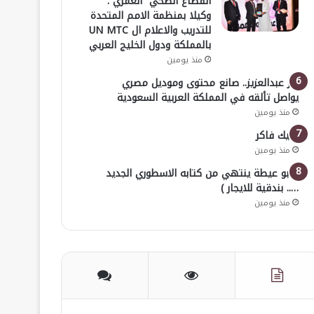
القطاع الصحي العمري :
وكيلا بمنظمة الامم المتحدة
للتدريب والاعلام ال UN MTC
بالمملكة ودول الخليج العربي
منذ يومين
بدر عبدالعزيز.. صانع محتوى وموديل مصري
يواصل تألقه في المملكة العربية السعودية
منذ يومين
خليك فاكر
منذ يومين
( أبو عيطة ينتهي من كتابه الاسطوري الجديد
….. بندقية للايجار )
منذ يومين