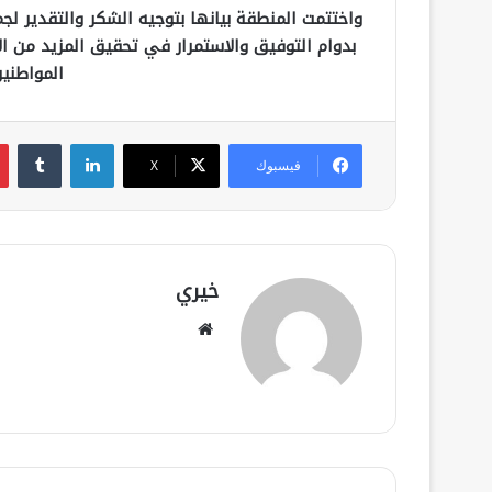
واختتمت المنطقة بيانها بتوجيه الشكر والتقدير لجم
بدوام التوفيق والاستمرار في تحقيق المزيد من ال
المواطني
لينكدإن
فيسبوك
‫X
خيري
موقع
الويب