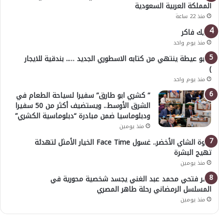
المملكة العربية السعودية
منذ 22 ساعة
خليك فاكر
منذ يوم واحد
( أبو عيطة ينتهي من كتابه الاسطوري الجديد ….. بندقية للايجار
)
منذ يوم واحد
” كشري ابو طارق” سفيرا لسياحة الطعام في
الشرق الأوسط.. ويستضيف أكثر من 50 سفيرا
ودبلوماسيا ضمن مبادرة “دبلوماسية الكشري”
منذ يومين
قوة الشاي الأخضر.. غسول Face Time الخيار الأمثل لتهدئة
تهيج البشرة
منذ يومين
عمر فتحي محمد عبد الغني يجسد شخصية محورية في
المسلسل الرمضاني رحلة طاهر المصري
منذ يومين