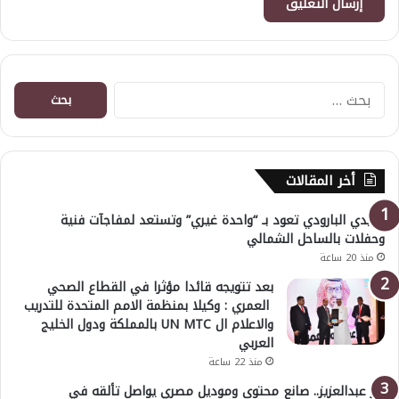
البحث
عن:
أخر المقالات
هايدي البارودي تعود بـ “واحدة غيري” وتستعد لمفاجآت فنية
وحفلات بالساحل الشمالي
منذ 20 ساعة
بعد تتويجه قائدا مؤثرا في القطاع الصحي
العمري : وكيلا بمنظمة الامم المتحدة للتدريب
والاعلام ال UN MTC بالمملكة ودول الخليج
العربي
منذ 22 ساعة
بدر عبدالعزيز.. صانع محتوى وموديل مصري يواصل تألقه في