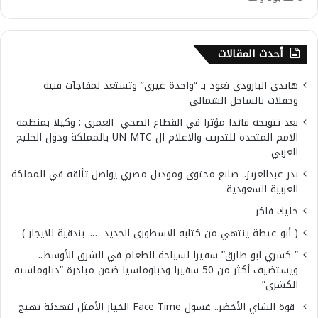
أحدث المقالات
هايدي البارودي تعود بـ “واحدة غيري” وتستعد لمفاجآت فنية
وحفلات بالساحل الشمالي
بعد تتويجه قائدا مؤثرا في القطاع الصحي العمري : وكيلا بمنظمة
الامم المتحدة للتدريب والاعلام ال UN MTC بالمملكة ودول الخليج
العربي
بدر عبدالعزيز.. صانع محتوى وموديل مصري يواصل تألقه في المملكة
العربية السعودية
خليك فاكر
( أبو عيطة ينتهي من كتابه الاسطوري الجديد ….. بندقية للايجار )
” كشري ابو طارق” سفيرا لسياحة الطعام في الشرق الأوسط..
ويستضيف أكثر من 50 سفيرا ودبلوماسيا ضمن مبادرة “دبلوماسية
الكشري”
قوة الشاي الأخضر.. غسول Face Time الخيار الأمثل لتهدئة تهيج