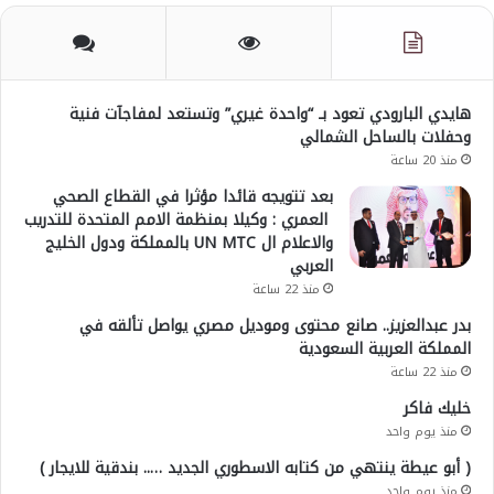
هايدي البارودي تعود بـ “واحدة غيري” وتستعد لمفاجآت فنية
وحفلات بالساحل الشمالي
منذ 20 ساعة
بعد تتويجه قائدا مؤثرا في القطاع الصحي
العمري : وكيلا بمنظمة الامم المتحدة للتدريب
والاعلام ال UN MTC بالمملكة ودول الخليج
العربي
منذ 22 ساعة
بدر عبدالعزيز.. صانع محتوى وموديل مصري يواصل تألقه في
المملكة العربية السعودية
منذ 22 ساعة
خليك فاكر
منذ يوم واحد
( أبو عيطة ينتهي من كتابه الاسطوري الجديد ….. بندقية للايجار )
منذ يوم واحد