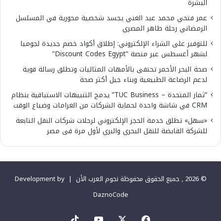
البشرة
عمر فتحي محمد عبد الغني يجسد شخصية محورية في المسلسل
الرمضاني رحلة طاهر المصري
للتوفير على الشراء الإلكتروني: إطلاق أكواد خصم جديدة لجوميا
لشهر أغسطس عبر منصة “Discount Codes Egypt”
صحة البحر الأحمر تحتفى بالأمهات المثاليات وتطلق رسالة قوية
لدعم الرضاعة الطبيعية وبناء جيل أكثر صحة
“ثمار المتحدة – TUC Business” يدمج التنبيهات الاستباقية بنظام
CRM في شاشة واحدة لحماية الشركات من الغرامات وضياع الوقت
«سهل» تطلق خدمة الحجز الإلكتروني لرحلات شركات النقل التابعة
للشركة القابضة للنقل البحري والبري لأول مرة فى مصر
© 2026 , جميع الحقوق محفوظة نجوم العرب الأن |
Development by
DaznoCode
‫X
فيسبوك
‫YouTube
‫TikTok