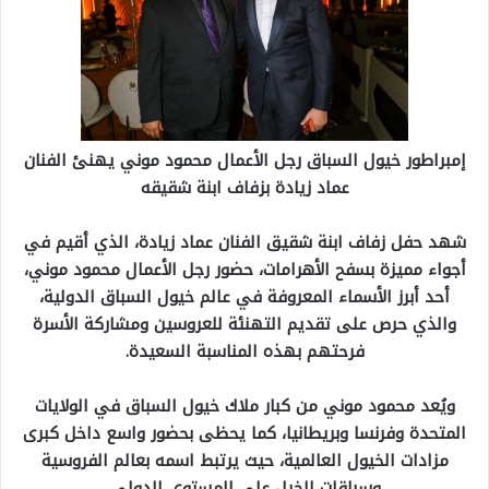
إمبراطور خيول السباق رجل الأعمال محمود موني يهنئ الفنان
عماد زيادة بزفاف ابنة شقيقه
شهد حفل زفاف ابنة شقيق الفنان عماد زيادة، الذي أقيم في
أجواء مميزة بسفح الأهرامات، حضور رجل الأعمال محمود موني،
أحد أبرز الأسماء المعروفة في عالم خيول السباق الدولية،
والذي حرص على تقديم التهنئة للعروسين ومشاركة الأسرة
فرحتهم بهذه المناسبة السعيدة.
ويُعد محمود موني من كبار ملاك خيول السباق في الولايات
المتحدة وفرنسا وبريطانيا، كما يحظى بحضور واسع داخل كبرى
مزادات الخيول العالمية، حيث يرتبط اسمه بعالم الفروسية
وسباقات الخيل على المستوى الدولي.