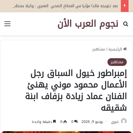
بعد تتويجه قائدا مؤثرا في القطاع الصحي العمري : وكيلا بمنظمة الامم المتحدة للتدريب والاعلام ال UN MTC بالمملكة ودول الخليج العربي
نجوم العرب الأن
بحث عن
الق
الرئيسية
/
مشاهير
مشاهير
إمبراطور خيول السباق رجل
الأعمال محمود موني يهنئ
الفنان عماد زيادة بزفاف ابنة
شقيقه
خيري
يونيو 9, 2026
0
6
دقيقة واحدة