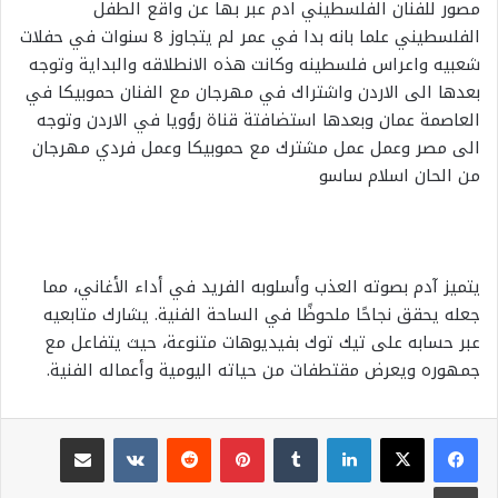
مصور للفنان الفلسطيني ادم عبر بها عن واقع الطفل
الفلسطيني علما بانه بدا في عمر لم يتجاوز 8 سنوات في حفلات
شعبيه واعراس فلسطينه وكانت هذه الانطلاقه والبداية وتوجه
بعدها الى الاردن واشتراك في مهرجان مع الفنان حموبيكا في
العاصمة عمان وبعدها استضافتة قناة رؤويا في الاردن وتوجه
الى مصر وعمل عمل مشترك مع حموبيكا وعمل فردي مهرجان
من الحان اسلام ساسو
يتميز آدم بصوته العذب وأسلوبه الفريد في أداء الأغاني، مما
جعله يحقق نجاحًا ملحوظًا في الساحة الفنية. يشارك متابعيه
عبر حسابه على تيك توك بفيديوهات متنوعة، حيث يتفاعل مع
جمهوره ويعرض مقتطفات من حياته اليومية وأعماله الفنية.
لينكدإن
بينتيريست
مشاركة عبر البريد
طباعة