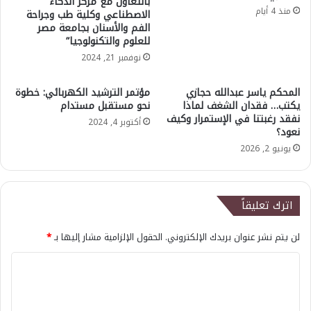
بالتعاون مع مركز الذكاء
منذ 4 أيام
الاصطناعي وكلية طب وجراحة
الفم والأسنان بجامعة مصر
للعلوم والتكنولوجيا”
نوفمبر 21, 2024
المحكم ياسر عبدالله حجازي
مؤتمر الترشيد الكهربائي: خطوة
يكتب… فقدان الشغف لماذا
نحو مستقبل مستدام
نفقد رغبتنا في الإستمرار وكيف
أكتوبر 4, 2024
نعود؟
يونيو 2, 2026
اترك تعليقاً
لن يتم نشر عنوان بريدك الإلكتروني.
الحقول الإلزامية مشار إليها بـ
*
ا
ل
ت