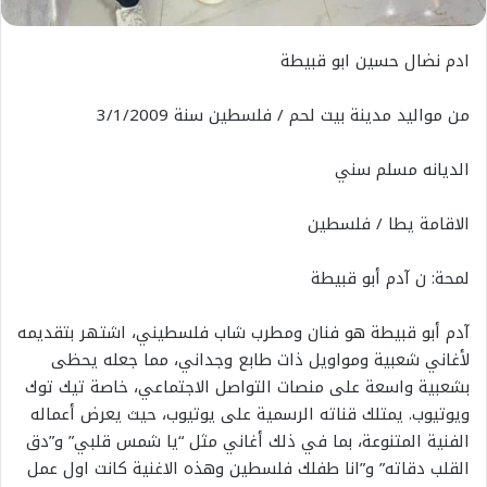
ادم نضال حسين ابو قبيطة
من مواليد مدينة بيت لحم / فلسطين سنة 3/1/2009
الديانه مسلم سني
الاقامة يطا / فلسطين
لمحة: ن آدم أبو قبيطة
آدم أبو قبيطة هو فنان ومطرب شاب فلسطيني، اشتهر بتقديمه
لأغاني شعبية ومواويل ذات طابع وجداني، مما جعله يحظى
بشعبية واسعة على منصات التواصل الاجتماعي، خاصة تيك توك
ويوتيوب. يمتلك قناته الرسمية على يوتيوب، حيث يعرض أعماله
الفنية المتنوعة، بما في ذلك أغاني مثل “يا شمس قلبي” و”دق
القلب دقاته” و”انا طفلك فلسطين وهذه الاغنية كانت اول عمل