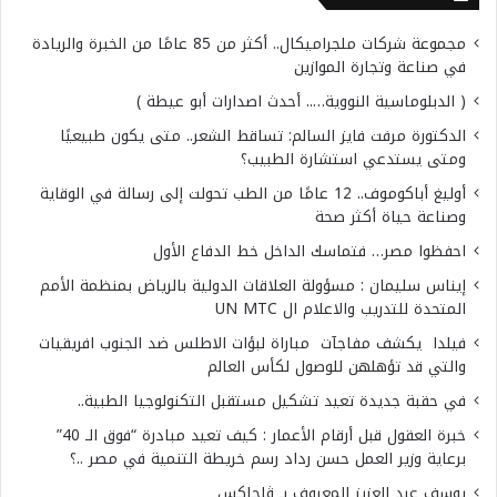
مجموعة شركات ملجراميكال.. أكثر من 85 عامًا من الخبرة والريادة
في صناعة وتجارة الموازين
( الدبلوماسية النووية….. أحدث اصدارات أبو عيطة )
الدكتورة مرفت فايز السالم: تساقط الشعر.. متى يكون طبيعيًا
ومتى يستدعي استشارة الطبيب؟
أوليغ أباكوموف.. 12 عامًا من الطب تحولت إلى رسالة في الوقاية
وصناعة حياة أكثر صحة
احفظوا مصر… فتماسك الداخل خط الدفاع الأول
إيناس سليمان : مسؤولة العلاقات الدولية بالرياض بمنظمة الأمم
المتحدة للتدريب والاعلام ال UN MTC
فيلدا يكشف مفاجآت مباراة لبؤات الاطلس ضد الجنوب افريقيات
والتي قد تؤهلهن للوصول لكأس العالم
في حقبة جديدة تعيد تشكيل مستقبل التكنولوجيا الطبية..
خبرة العقول قبل أرقام الأعمار : كيف تعيد مبادرة “فوق الـ 40”
برعاية وزير العمل حسن رداد رسم خريطة التنمية في مصر ..؟
يوسف عبد العزيز المعروف بـ ڤلجاكس