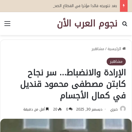
بعد تتويجه قائدا مؤثرا في القطاع الصحي العمري : وكيلا بمنظمة الامم المتحدة للتدريب والاعلام ال UN MTC بالمملكة ودول الخليج العربي
نجوم العرب الأن
بحث عن
الق
الرئيسية
/
مشاهير
مشاهير
الإرادة والانضباط… سر نجاح
كابتن مصطفى محمود قنديل
في كمال الأجسام
خيري
ديسمبر 30, 2025
0
20
أقل من دقيقة