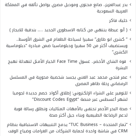
بدر عبدالعزيز.. صانع محتوى وموديل مصري يواصل تألقه في المملكة
العربية السعودية
خليك فاكر
( أبو عيطة ينتهي من كتابه الاسطوري الجديد ….. بندقية للايجار )
” كشري ابو طارق” سفيرا لسياحة الطعام في الشرق الأوسط..
ويستضيف أكثر من 50 سفيرا ودبلوماسيا ضمن مبادرة “دبلوماسية
الكشري”
قوة الشاي الأخضر.. غسول Face Time الخيار الأمثل لتهدئة تهيج
البشرة
عمر فتحي محمد عبد الغني يجسد شخصية محورية في المسلسل
الرمضاني رحلة طاهر المصري
للتوفير على الشراء الإلكتروني: إطلاق أكواد خصم جديدة لجوميا
لشهر أغسطس عبر منصة “Discount Codes Egypt”
صحة البحر الأحمر تحتفى بالأمهات المثاليات وتطلق رسالة قوية
لدعم الرضاعة الطبيعية وبناء جيل أكثر صحة
“ثمار المتحدة – TUC Business” يدمج التنبيهات الاستباقية بنظام
CRM في شاشة واحدة لحماية الشركات من الغرامات وضياع الوقت