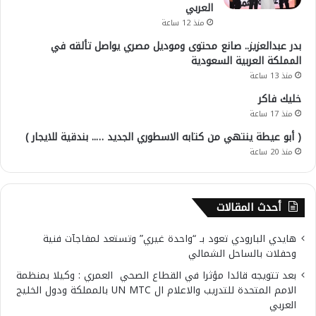
العربي
منذ 12 ساعة
بدر عبدالعزيز.. صانع محتوى وموديل مصري يواصل تألقه في
المملكة العربية السعودية
منذ 13 ساعة
خليك فاكر
منذ 17 ساعة
( أبو عيطة ينتهي من كتابه الاسطوري الجديد ….. بندقية للايجار )
منذ 20 ساعة
أحدث المقالات
هايدي البارودي تعود بـ “واحدة غيري” وتستعد لمفاجآت فنية
وحفلات بالساحل الشمالي
بعد تتويجه قائدا مؤثرا في القطاع الصحي العمري : وكيلا بمنظمة
الامم المتحدة للتدريب والاعلام ال UN MTC بالمملكة ودول الخليج
العربي