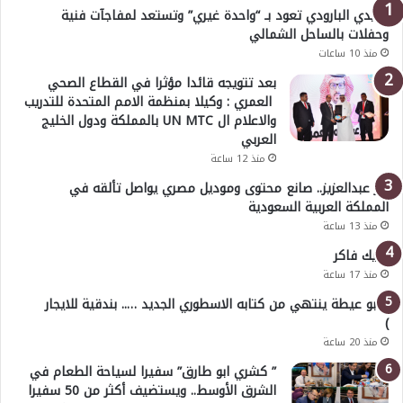
هايدي البارودي تعود بـ “واحدة غيري” وتستعد لمفاجآت فنية
وحفلات بالساحل الشمالي
منذ 10 ساعات
بعد تتويجه قائدا مؤثرا في القطاع الصحي
العمري : وكيلا بمنظمة الامم المتحدة للتدريب
والاعلام ال UN MTC بالمملكة ودول الخليج
العربي
منذ 12 ساعة
بدر عبدالعزيز.. صانع محتوى وموديل مصري يواصل تألقه في
المملكة العربية السعودية
منذ 13 ساعة
خليك فاكر
منذ 17 ساعة
( أبو عيطة ينتهي من كتابه الاسطوري الجديد ….. بندقية للايجار
)
منذ 20 ساعة
” كشري ابو طارق” سفيرا لسياحة الطعام في
الشرق الأوسط.. ويستضيف أكثر من 50 سفيرا