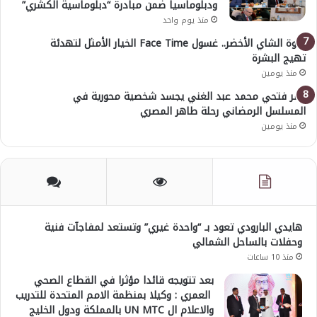
ودبلوماسيا ضمن مبادرة “دبلوماسية الكشري”
منذ يوم واحد
قوة الشاي الأخضر.. غسول Face Time الخيار الأمثل لتهدئة
تهيج البشرة
منذ يومين
عمر فتحي محمد عبد الغني يجسد شخصية محورية في
المسلسل الرمضاني رحلة طاهر المصري
منذ يومين
هايدي البارودي تعود بـ “واحدة غيري” وتستعد لمفاجآت فنية
وحفلات بالساحل الشمالي
منذ 10 ساعات
بعد تتويجه قائدا مؤثرا في القطاع الصحي
العمري : وكيلا بمنظمة الامم المتحدة للتدريب
والاعلام ال UN MTC بالمملكة ودول الخليج