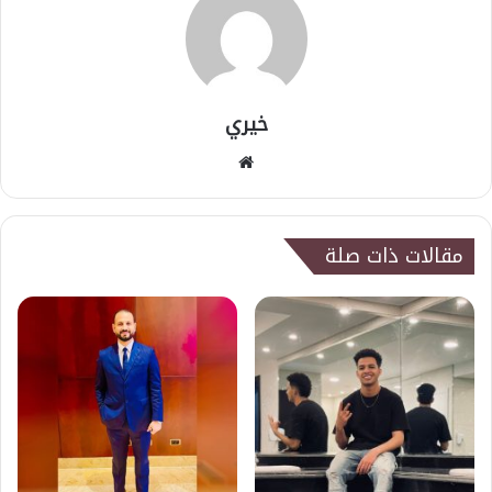
خيري
موقع
الويب
مقالات ذات صلة