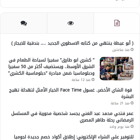
( أبو عيطة ينتهي من كتابه الاسطوري الجديد ….. بندقية للايجار )
منذ ساعتين
” كشري ابو طارق” سفيرا لسياحة الطعام في
الشرق الأوسط.. ويستضيف أكثر من 50 سفيرا
ودبلوماسيا ضمن مبادرة “دبلوماسية الكشري”
منذ 12 ساعة
قوة الشاي الأخضر.. غسول Face Time الخيار الأمثل لتهدئة تهيج
البشرة
منذ 21 ساعة
عمر فتحي محمد عبد الغني يجسد شخصية محورية في المسلسل
الرمضاني رحلة طاهر المصري
منذ يوم واحد
للتوفير على الشراء الإلكتروني: إطلاق أكواد خصم جديدة لجوميا