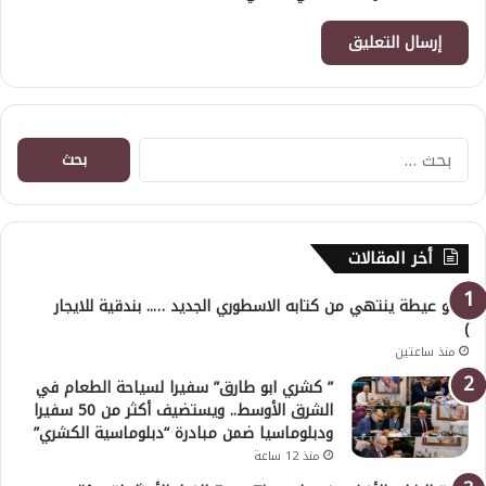
البحث
عن:
أخر المقالات
( أبو عيطة ينتهي من كتابه الاسطوري الجديد ….. بندقية للايجار
)
منذ ساعتين
” كشري ابو طارق” سفيرا لسياحة الطعام في
الشرق الأوسط.. ويستضيف أكثر من 50 سفيرا
ودبلوماسيا ضمن مبادرة “دبلوماسية الكشري”
منذ 12 ساعة