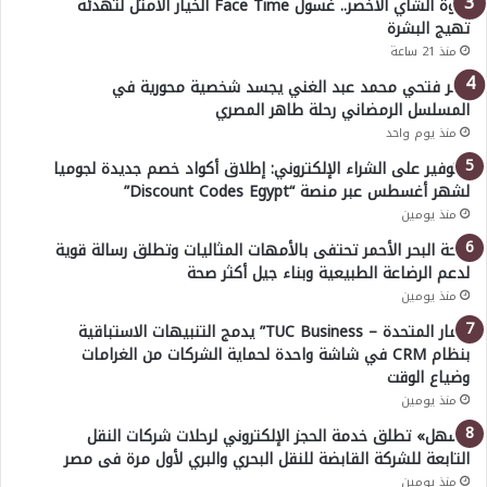
قوة الشاي الأخضر.. غسول Face Time الخيار الأمثل لتهدئة
تهيج البشرة
منذ 21 ساعة
عمر فتحي محمد عبد الغني يجسد شخصية محورية في
المسلسل الرمضاني رحلة طاهر المصري
منذ يوم واحد
للتوفير على الشراء الإلكتروني: إطلاق أكواد خصم جديدة لجوميا
لشهر أغسطس عبر منصة “Discount Codes Egypt”
منذ يومين
صحة البحر الأحمر تحتفى بالأمهات المثاليات وتطلق رسالة قوية
لدعم الرضاعة الطبيعية وبناء جيل أكثر صحة
منذ يومين
“ثمار المتحدة – TUC Business” يدمج التنبيهات الاستباقية
بنظام CRM في شاشة واحدة لحماية الشركات من الغرامات
وضياع الوقت
منذ يومين
«سهل» تطلق خدمة الحجز الإلكتروني لرحلات شركات النقل
التابعة للشركة القابضة للنقل البحري والبري لأول مرة فى مصر
منذ يومين