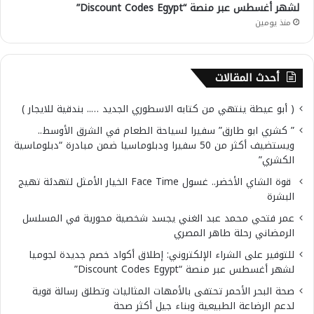
لشهر أغسطس عبر منصة “Discount Codes Egypt”
منذ يومين
أحدث المقالات
( أبو عيطة ينتهي من كتابه الاسطوري الجديد ….. بندقية للايجار )
” كشري ابو طارق” سفيرا لسياحة الطعام في الشرق الأوسط..
ويستضيف أكثر من 50 سفيرا ودبلوماسيا ضمن مبادرة “دبلوماسية
الكشري”
قوة الشاي الأخضر.. غسول Face Time الخيار الأمثل لتهدئة تهيج
البشرة
عمر فتحي محمد عبد الغني يجسد شخصية محورية في المسلسل
الرمضاني رحلة طاهر المصري
للتوفير على الشراء الإلكتروني: إطلاق أكواد خصم جديدة لجوميا
لشهر أغسطس عبر منصة “Discount Codes Egypt”
صحة البحر الأحمر تحتفى بالأمهات المثاليات وتطلق رسالة قوية
لدعم الرضاعة الطبيعية وبناء جيل أكثر صحة