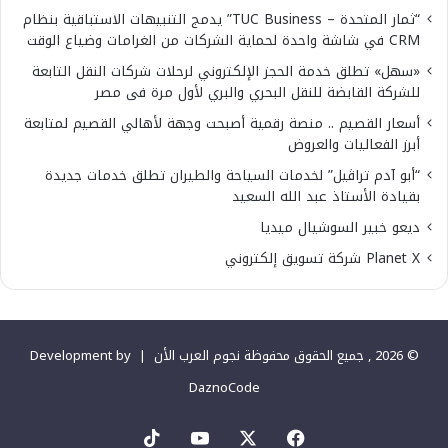
“ثمار المتحدة – TUC Business” يدمج التنبيهات الاستباقية بنظام
CRM في شاشة واحدة لحماية الشركات من الغرامات وضياع الوقت
«سهل» تطلق خدمة الحجز الإلكتروني لرحلات شركات النقل التابعة
للشركة القابضة للنقل البحري والبري لأول مرة فى مصر
أسعار القصيم .. منصة رقمية أصبحت وجهة لأهالي القصيم لمتابعة
أبرز الفعاليات والعروض
“أبو آدم تراڤيل” لخدمات السياحة والطيران تطلق خدمات جديدة
بقيادة الأستاذ عبد الله السعيد
ديعو خبير السوشيال ميديا
Planet X شركة تسويق إلكتروني
© 2026 , جميع الحقوق محفوظة نجوم العرب الأن |
Development by
DaznoCode
‫X
فيسبوك
‫YouTube
‫TikTok