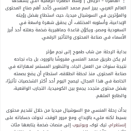
القاهرة – الرياض | وسط الطفرة الرقمية التي يشهدها
العالم العربي، يبرز اسم محمد المنسي كأحد أهم صناع المحتوى
والمؤثرين في السوشيال ميديا، حيث استطاع بفضل رؤيته
الإبداعية، وأسلوبه المختلف، أن يحقق شهرة واسعة في
السعودية ومصر، ويكوّن قاعدة جماهيرية ضخمة جعلته أحد أبرز
الأسماء في صناعة المحتوى والتأثير الرقمي.
بداية الرحلة: من شاب طموح إلى نجم مؤثر
لم يكن طريق محمد المنسي مفروشًا بالورود، بل جاء نجاحه
نتيجة سنوات من العمل الجاد، والتطوير المستمر لمهاراته في
صناعة المحتوى. منذ لحظة انطلاقه، استطاع أن يضع بصمته
الخاصة في هذا المجال، ليصبح اليوم أحد أكثر الشخصيات تأثيرًا،
بفضل محتوى متجدد يجمع بين الكوميديا، التجارب الواقعية،
والطابع الملهم.
بدأت رحلة المنسي مع السوشيال ميديا من خلال تقديم محتوى
بسيط لكنه مليء بالإبداع، ومع مرور الوقت، تحولت حساباته على
إنستغرام
، تيك توك،
ويوتيوب
إلى منصات ضخمة يتابعها مئات