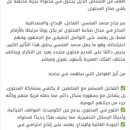
الآلاف من الأشخاص الذين يجدون في محتواه تجربة مختلفة عن
باقي صناع المحتوى.
سر نجاح محمد المنسي: التفاعل، الإبداع، والمصداقية
النجاح في مجال صناعة المحتوى لم يكن يومًا مرتبطًا بالأرقام
فقط، بل يعتمد على التواصل الحقيقي مع الجمهور، وفهم
احتياجاته، وهو ما جعل محمد المنسي يحقق هذا التأثير الكبير.
يحرص دائمًا على تقديم محتوى متجدد بعيد عن التكرار، ويخاطب
مختلف الفئات العمرية بأسلوب عفوي ومباشر.
من أبرز العوامل التي ساهمت في نجاحه:
التفاعل المستمر مع المتابعين: لا يكتفي بمشاركة المحتوى،
بل يتفاعل مع جمهوره بشكل دائم، مما جعله قريبًا منهم وكأنه
جزء من حياتهم اليومية.
التنوع في المحتوى: يدمج بين الكوميديا، المواقف الحياتية،
وأحيانًا الرسائل التحفيزية، مما يضيف بعدًا جديدًا لمحتواه.
الجودة العالية والإبداع: يعتمد على إنتاج احترافي في