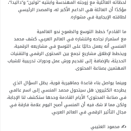
لحظاته العائلية مع زوجته المهندسة وابنتيه “تولين” و”داليدا”،
مؤكدًا أن العائلة هي الداعم الأكبر له، والمصدر الرئيسي
لطاقته الإيجابية في مشواره.
ما القادم؟ خطط التوسع والطموح نحو العالمية
مع استمرار نجاحه وانتشاره في العالم العربي، كشف محمد
المنسي أنه يعمل حاليًا على التوسع في مشاريعه الرقمية،
ويخطط لإطلاق مشاريع تجمع بين المحتوى الرقمي والتقنيات
الحديثة، بالإضافة إلى تقديم ورش عمل ودورات تدريبية للشباب
المهتمين بصناعة المحتوى.
وبينما يواصل بناء قاعدة جماهيرية قوية، يظل السؤال الذي
يطرحه الكثيرون: هل سيتحول محمد المنسي إلى اسم عالمي
في صناعة المحتوى؟ الأيام القادمة وحدها ستكشف لنا الإجابة،
ولكن مما لا شك فيه أن المنسي أصبح اليوم علامة فارقة في
مجال التأثير الرقمي في العالم العربي.
✍️ محمود العتيبي