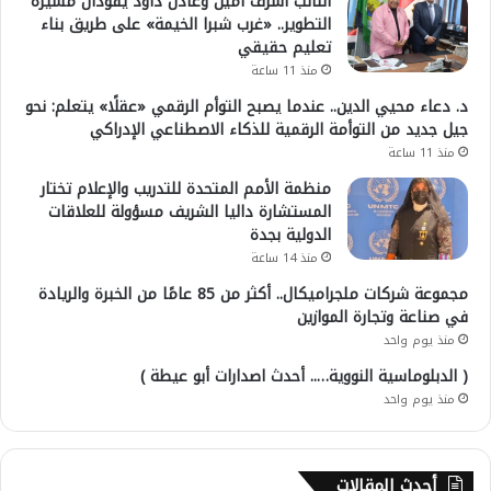
النائب أشرف أمين وعادل داود يقودان مسيرة
التطوير.. «غرب شبرا الخيمة» على طريق بناء
تعليم حقيقي
منذ 11 ساعة
د. دعاء محيي الدين.. عندما يصبح التوأم الرقمي «عقلًا» يتعلم: نحو
جيل جديد من التوأمة الرقمية للذكاء الاصطناعي الإدراكي
منذ 11 ساعة
منظمة الأمم المتحدة للتدريب والإعلام تختار
المستشارة داليا الشريف مسؤولة للعلاقات
الدولية بجدة
منذ 14 ساعة
مجموعة شركات ملجراميكال.. أكثر من 85 عامًا من الخبرة والريادة
في صناعة وتجارة الموازين
منذ يوم واحد
( الدبلوماسية النووية….. أحدث اصدارات أبو عيطة )
منذ يوم واحد
أحدث المقالات