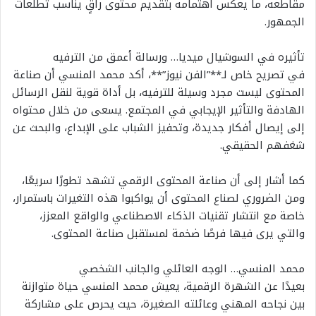
مقاطعه، ما يعكس اهتمامه بتقديم محتوى راقٍ يناسب تطلعات
الجمهور.
تأثيره في السوشيال ميديا… ورسالة أعمق من الترفيه
في تصريح خاص لـ**”الفن نيوز”**، أكد محمد المنسي أن صناعة
المحتوى ليست مجرد وسيلة للترفيه، بل أداة قوية لنقل الرسائل
الهادفة والتأثير الإيجابي في المجتمع. يسعى من خلال محتواه
إلى إيصال أفكار جديدة، وتحفيز الشباب على الإبداع، والبحث عن
شغفهم الحقيقي.
كما أشار إلى أن صناعة المحتوى الرقمي تشهد تطورًا سريعًا،
ومن الضروري لصناع المحتوى أن يواكبوا هذه التغيرات باستمرار،
خاصة مع انتشار تقنيات الذكاء الاصطناعي والواقع المعزز،
والتي يرى فيها فرصًا ضخمة لمستقبل صناعة المحتوى.
محمد المنسي… الوجه العائلي والجانب الشخصي
بعيدًا عن الشهرة الرقمية، يعيش محمد المنسي حياة متوازنة
بين نجاحه المهني وعائلته الصغيرة، حيث يحرص على مشاركة