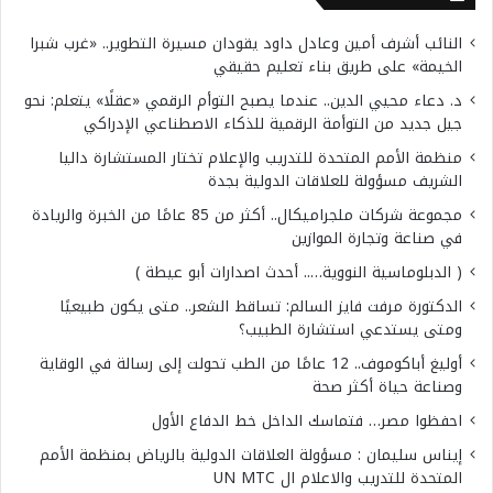
النائب أشرف أمين وعادل داود يقودان مسيرة التطوير.. «غرب شبرا
الخيمة» على طريق بناء تعليم حقيقي
د. دعاء محيي الدين.. عندما يصبح التوأم الرقمي «عقلًا» يتعلم: نحو
جيل جديد من التوأمة الرقمية للذكاء الاصطناعي الإدراكي
منظمة الأمم المتحدة للتدريب والإعلام تختار المستشارة داليا
الشريف مسؤولة للعلاقات الدولية بجدة
مجموعة شركات ملجراميكال.. أكثر من 85 عامًا من الخبرة والريادة
في صناعة وتجارة الموازين
( الدبلوماسية النووية….. أحدث اصدارات أبو عيطة )
الدكتورة مرفت فايز السالم: تساقط الشعر.. متى يكون طبيعيًا
ومتى يستدعي استشارة الطبيب؟
أوليغ أباكوموف.. 12 عامًا من الطب تحولت إلى رسالة في الوقاية
وصناعة حياة أكثر صحة
احفظوا مصر… فتماسك الداخل خط الدفاع الأول
إيناس سليمان : مسؤولة العلاقات الدولية بالرياض بمنظمة الأمم
المتحدة للتدريب والاعلام ال UN MTC