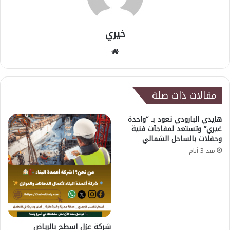
خيري
موقع
الويب
مقالات ذات صلة
هايدي البارودي تعود بـ “واحدة
غيري” وتستعد لمفاجآت فنية
وحفلات بالساحل الشمالي
منذ 3 أيام
شركة عزل اسطح بالرياض