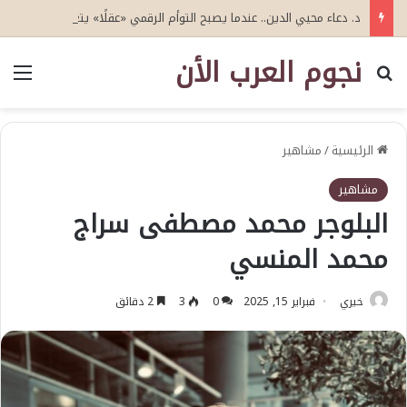
د. دعاء محيي الدين.. عندما يصبح التوأم الرقمي «عقلًا» يتعلم: نحو جيل جديد من التوأمة الرقمية للذكاء الاصطناعي الإدراكي
نجوم العرب الأن
بحث عن
الق
الرئيسية
/
مشاهير
مشاهير
البلوجر محمد مصطفى سراج
محمد المنسي
خيري
فبراير 15, 2025
0
3
2 دقائق