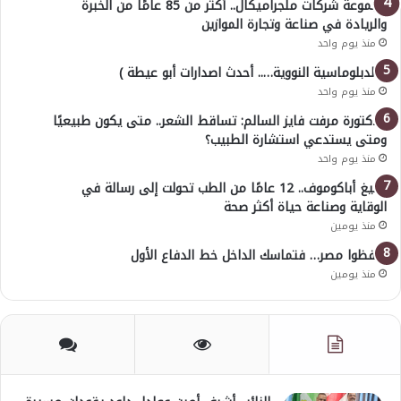
مجموعة شركات ملجراميكال.. أكثر من 85 عامًا من الخبرة
والريادة في صناعة وتجارة الموازين
منذ يوم واحد
( الدبلوماسية النووية….. أحدث اصدارات أبو عيطة )
منذ يوم واحد
الدكتورة مرفت فايز السالم: تساقط الشعر.. متى يكون طبيعيًا
ومتى يستدعي استشارة الطبيب؟
منذ يوم واحد
أوليغ أباكوموف.. 12 عامًا من الطب تحولت إلى رسالة في
الوقاية وصناعة حياة أكثر صحة
منذ يومين
احفظوا مصر… فتماسك الداخل خط الدفاع الأول
منذ يومين