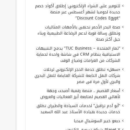
للتوفير على الشراء الإلكتروني: إطلاق أكواد خصم
جديدة لجوميا لشهر أغسطس عبر منصة
“Discount Codes Egypt”
صحة البحر الأحمر تحتفى بالأمهات المثاليات
وتطلق رسالة قوية لدعم الرضاعة الطبيعية وبناء
جيل أكثر صحة
“ثمار المتحدة – TUC Business” يدمج التنبيهات
الاستباقية بنظام CRM في شاشة واحدة لحماية
الشركات من الغرامات وضياع الوقت
«سهل» تطلق خدمة الحجز الإلكتروني لرحلات
شركات النقل التابعة للشركة القابضة للنقل البحري
والبري لأول مرة فى مصر
أسعار القصيم .. منصة رقمية أصبحت وجهة
لأهالي القصيم لمتابعة أبرز الفعاليات والعروض
“أبو آدم تراڤيل” لخدمات السياحة والطيران تطلق
خدمات جديدة بقيادة الأستاذ عبد الله السعيد
ديعو خبير السوشيال ميديا
Planet X شركة تسويق إلكتروني