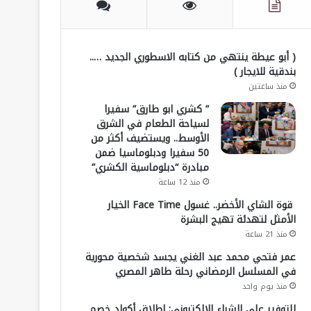
( أبو عيطة ينتهي من كتابه الاسطوري الجديد …..
بندقية للايجار )
منذ ساعتين
” كشري ابو طارق” سفيرا
لسياحة الطعام في الشرق
الأوسط.. ويستضيف أكثر من
50 سفيرا ودبلوماسيا ضمن
مبادرة “دبلوماسية الكشري”
منذ 12 ساعة
قوة الشاي الأخضر.. غسول Face Time الخيار
الأمثل لتهدئة تهيج البشرة
منذ 21 ساعة
عمر فتحي محمد عبد الغني يجسد شخصية محورية
في المسلسل الرمضاني رحلة طاهر المصري
منذ يوم واحد
للتوفير على الشراء الإلكتروني: إطلاق أكواد خصم