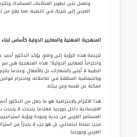
وتعمل على تطوير القطاعات المساندة، وتلتزم ب
العربي إلى شريك في التنمية، مما يعزز من ت
المنهجية: المهنية والمعايير الدولية كأساس لبناء ا
لترجمة هذه الرؤية إلى واقع، يؤكد الدكتور أحمد عا
واحتراماً للمعايير الدولية”. هذه المنهجية هي س
الطيبة لا تُبنى بالشعارات، بل بالأفعال. وعندما يل
وبالشفافية المطلقة في تعاملاته، وباحترام قواني
ممكنة عن نفسه وعن بيئته.
هذا الالتزام بالاحترافية هو ما جعل من الدكتور أحمد
الاقتصادية داخل جورجيا. فعندما يتحدث، لا يتحدث
المستثمر العربي من جدية وجودة ورؤية استراتيجي
مجرد نشاط اجتماعي، بل هو جزء لا يتجزأ من استراتيج
العربي وجورجيا.