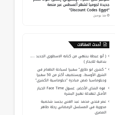
جديدة لجوميا لشهر أغسطس عبر منصة
“Discount Codes Egypt”
منذ يومين
أحدث المقالات
( أبو عيطة ينتهي من كتابه الاسطوري الجديد …..
بندقية للايجار )
” كشري ابو طارق” سفيرا لسياحة الطعام في
الشرق الأوسط.. ويستضيف أكثر من 50 سفيرا
ودبلوماسيا ضمن مبادرة “دبلوماسية الكشري”
قوة الشاي الأخضر.. غسول Face Time الخيار
الأمثل لتهدئة تهيج البشرة
عمر فتحي محمد عبد الغني يجسد شخصية
محورية في المسلسل الرمضاني رحلة طاهر
المصري