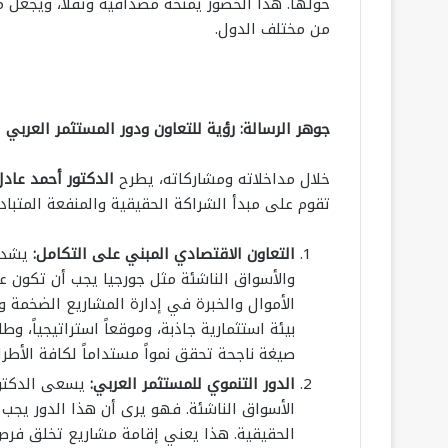
حولها. هذا الحضور يمنحه مصداقية وثقلاً، ويجعل م
من مختلف الدول.
جوهر الرسالة: رؤية للتعاون ودور المستثمر العربي
خلال مداخلاته ومشاركاته، يطرح
الدكتور أحمد عاد
تقوم على مبدأ الشراكة الحقيقية والمنفعة المتباد
التعاون الاقتصادي المبني على التكامل
:
يشدد 
والأسواق الناشئة مثل جورجيا يجب أن تكون عل
الأموال والخبرة في إدارة المشاريع الضخمة و
بيئة استثمارية جاذبة، وموقعاً استراتيجياً، و
صيغة ناجحة تحقق نمواً مستداماً لكافة الأطرا
الدور التنموي للمستثمر العربي
:
يسعى الدكتور
الأسواق الناشئة. فهو يرى أن هذا الدور يجب 
الحقيقية. هذا يعني إقامة مشاريع تخلق فرص