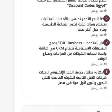
خصم جديدة لجوميا لشهر أغسطس عبر منصة
“Discount Codes Egypt”
منذ يومين
صحة البحر الأحمر تحتفى بالأمهات المثاليات
وتطلق رسالة قوية لدعم الرضاعة الطبيعية
وبناء جيل أكثر صحة
منذ يومين
“ثمار المتحدة – TUC Business” يدمج
التنبيهات الاستباقية بنظام CRM في شاشة
واحدة لحماية الشركات من الغرامات وضياع
الوقت
منذ يومين
«سهل» تطلق خدمة الحجز الإلكتروني لرحلات
شركات النقل التابعة للشركة القابضة للنقل
البحري والبري لأول مرة فى مصر
منذ يومين