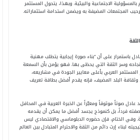
المسؤولية الاجتماعية والبيئية. وبهذا، يتحول المستثمر
رحيب المجتمعات المضيفة به ويضمن استدامة استثماراته.
لثقة
دل باستمرار على أن “بناء صورة إيجابية يتطلب مهنية
ر نجاحه وسر الثقة التي يحظى بها. فهو يؤمن بأن السمعة
تزم المستثمر العربي بأعلى معايير الجودة في مشاريعه،
ن وثقافة البلد المضيف، فإنه يقدم أفضل بطاقة تعريف
 عادل صوتاً موثوقاً ومعبّراً عن الخبرة العربية في المحافل
 بصفته فرداً، بل كنموذج يجسد أفضل ما يمكن أن يقدمه
ة. وفي الختام، فإن حضوره الدبلوماسي والاقتصادي ليس
يته لبناء إرث دائم من الثقة والاحترام المتبادل بين العالم