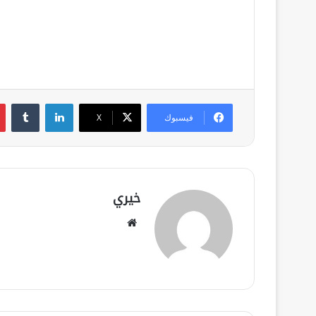
لينكدإن
فيسبوك
‫X
خيري
موقع
الويب