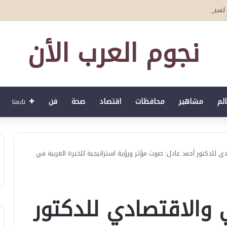
في الشرق الأوسط.. ويستضيف أكثر من 50 سفيرا ودبلوماسيا ضمن مبادرة “دبلوماسية الكشري”
نجوم العرب الأن
الم
مشاهير
محافظات
اقتصاد
صحة
فن
تابعنا
ي للدكتور أحمد عادل: صوت مؤثر ورؤية استراتيجية للخبرة العربية في
 والاقتصادي للدكتور