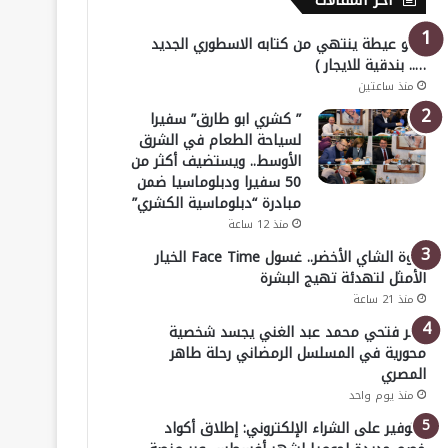
أخر المقالات
( أبو عيطة ينتهي من كتابه الاسطوري الجديد
….. بندقية للايجار )
منذ ساعتين
” كشري ابو طارق” سفيرا
لسياحة الطعام في الشرق
الأوسط.. ويستضيف أكثر من
50 سفيرا ودبلوماسيا ضمن
مبادرة “دبلوماسية الكشري”
منذ 12 ساعة
قوة الشاي الأخضر.. غسول Face Time الخيار
الأمثل لتهدئة تهيج البشرة
منذ 21 ساعة
عمر فتحي محمد عبد الغني يجسد شخصية
محورية في المسلسل الرمضاني رحلة طاهر
المصري
منذ يوم واحد
للتوفير على الشراء الإلكتروني: إطلاق أكواد