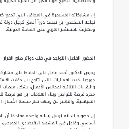
والاقتصادية، ليصبح صوتاً معبّراً عن الخبرة العربية 
إن مشاركاته المستمرة في المحافل التي تجمع كبا
نجاحه الشخصي، بل تجسد دوراً أعمق كرجل دولة ف
ومشرّفة للمستثمر العربي على الساحة الدولية.
الحضور الفاعل: التواجد في قلب دوائر صنع القرار
يحرص الدكتور أحمد عادل على الحفاظ على مشاركة
جورجيا. هذه الفعاليات، التي تتنوع بين حفلات الاست
واللقاءات الثنائية لمجالس الأعمال، تشكل منصات است
مجرد فرصة للتواصل وبناء العلاقات، بل هو فرصة لل
السياسية، والتعبير عن وجهة نظر مجتمع الأعمال ال
إن حضوره الدائم يُرسل رسالة واضحة مفادها أن ا
أساسي وفاعل في المشهد الاقتصادي الجورجي، يهت