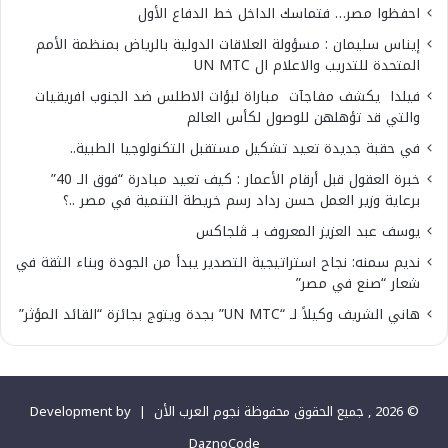
احفظوا مصر… فتماسك الداخل خط الدفاع الأول
إيناس سليمان : مسؤولة العلاقات الدولية بالرياض بمنظمة الأمم
المتحدة للتدريب والاعلام ال UN MTC
فيلدا يكشف مفاجآت مباراة لبؤات الاطلس ضد الجنوب افريقيات
والتي قد تؤهلهن للوصول لكأس العالم
في حقبة جديدة تعيد تشكيل مستقبل التكنولوجيا الطبية..
خبرة العقول قبل أرقام الأعمار : كيف تعيد مبادرة “فوق الـ 40”
برعاية وزير العمل حسن رداد رسم خريطة التنمية في مصر ..؟
يوسف عبد العزيز المعروف بـ ڤلجاكس
نديم سمنه: نجاح استراتيجية التصدير يبدأ من الجودة وبناء الثقة في
شعار “صنع في مصر”
هاني الشريف وكيلاً لـ “UN MTC” بجدة ويتوج بجائزة “القائد المؤثر”
© 2026 , جميع الحقوق محفوظة نجوم العرب الأن |
Development by
DaznoCode