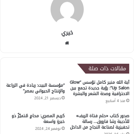
خيري
موقع
الويب
مقالات ذات صلة
آية الله منير كامل تؤسس “Glow
“مؤسسة البيت: ريادة في الزراعة
Up Salon”: رؤية جديدة تجمع بين
والإنتاج الحيواني بمصر”
الاحترافية وصحة الشعر والبشرة
ديسمبر 21, 2024
منذ 4 أسابيع
صدور كتاب «حلم فتاة الريف»
كريم المصري: محامٍ مُتميّزٌ ذو
للأديبة رشا فاروق… رسالة
خبرةٍ واسعة
تحفيزية لصناعة النجاح من الداخل
نوفمبر 24, 2024