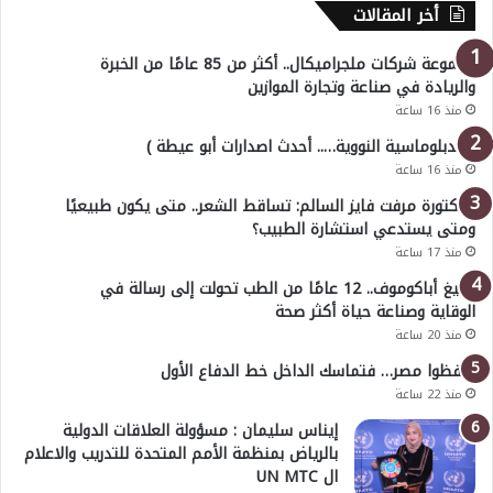
أخر المقالات
مجموعة شركات ملجراميكال.. أكثر من 85 عامًا من الخبرة
والريادة في صناعة وتجارة الموازين
منذ 16 ساعة
( الدبلوماسية النووية….. أحدث اصدارات أبو عيطة )
منذ 16 ساعة
الدكتورة مرفت فايز السالم: تساقط الشعر.. متى يكون طبيعيًا
ومتى يستدعي استشارة الطبيب؟
منذ 17 ساعة
أوليغ أباكوموف.. 12 عامًا من الطب تحولت إلى رسالة في
الوقاية وصناعة حياة أكثر صحة
منذ 20 ساعة
احفظوا مصر… فتماسك الداخل خط الدفاع الأول
منذ 22 ساعة
إيناس سليمان : مسؤولة العلاقات الدولية
بالرياض بمنظمة الأمم المتحدة للتدريب والاعلام
ال UN MTC