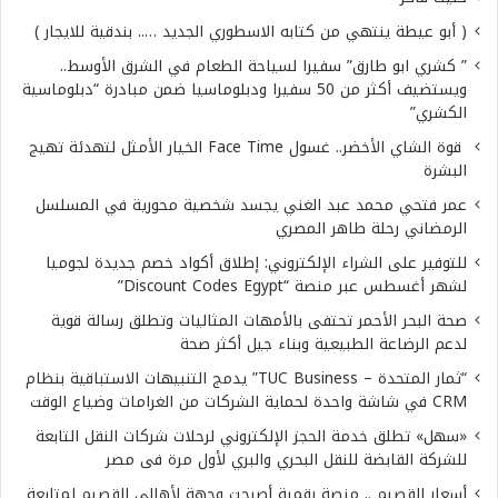
( أبو عيطة ينتهي من كتابه الاسطوري الجديد ….. بندقية للايجار )
” كشري ابو طارق” سفيرا لسياحة الطعام في الشرق الأوسط..
ويستضيف أكثر من 50 سفيرا ودبلوماسيا ضمن مبادرة “دبلوماسية
الكشري”
قوة الشاي الأخضر.. غسول Face Time الخيار الأمثل لتهدئة تهيج
البشرة
عمر فتحي محمد عبد الغني يجسد شخصية محورية في المسلسل
الرمضاني رحلة طاهر المصري
للتوفير على الشراء الإلكتروني: إطلاق أكواد خصم جديدة لجوميا
لشهر أغسطس عبر منصة “Discount Codes Egypt”
صحة البحر الأحمر تحتفى بالأمهات المثاليات وتطلق رسالة قوية
لدعم الرضاعة الطبيعية وبناء جيل أكثر صحة
“ثمار المتحدة – TUC Business” يدمج التنبيهات الاستباقية بنظام
CRM في شاشة واحدة لحماية الشركات من الغرامات وضياع الوقت
«سهل» تطلق خدمة الحجز الإلكتروني لرحلات شركات النقل التابعة
للشركة القابضة للنقل البحري والبري لأول مرة فى مصر
أسعار القصيم .. منصة رقمية أصبحت وجهة لأهالي القصيم لمتابعة