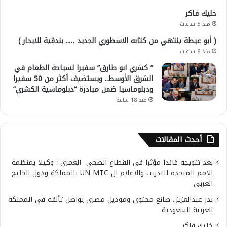
خليك فاكر
منذ 5 ساعات
( أبو عيطة ينتهي من كتابه الاسطوري الجديد ….. بندقية للايجار )
منذ 8 ساعات
” كشري ابو طارق” سفيرا لسياحة الطعام في
الشرق الأوسط.. ويستضيف أكثر من 50 سفيرا
ودبلوماسيا ضمن مبادرة “دبلوماسية الكشري”
منذ 18 ساعة
أحدث المقالات
بعد تتويجه قائدا مؤثرا في القطاع الصحي العمري : وكيلا بمنظمة
الامم المتحدة للتدريب والاعلام ال UN MTC بالمملكة ودول الخليج
العربي
بدر عبدالعزيز.. صانع محتوى وموديل مصري يواصل تألقه في المملكة
العربية السعودية
خليك فاكر