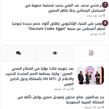
عمر فتحي محمد عبد الغني يجسد شخصية محورية في
المسلسل الرمضاني رحلة طاهر المصري
منذ يوم واحد
للتوفير على الشراء الإلكتروني: إطلاق أكواد خصم جديدة لجوميا
لشهر أغسطس عبر منصة “Discount Codes Egypt”
منذ يومين
بعد تتويجه قائدا مؤثرا في القطاع الصحي
العمري : وكيلا بمنظمة الامم المتحدة للتدريب
والاعلام ال UN MTC بالمملكة ودول الخليج
العربي
منذ 22 دقيقة
بدر عبدالعزيز.. صانع محتوى وموديل مصري يواصل تألقه في
المملكة العربية السعودية
منذ 50 دقيقة