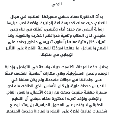
الوعي
بدأت الدكتورة صفاء حبشي مسيرتها المهنية في مجال
التعليم، حيث عملت كمدرسة لغة إنجليزية، واضعة نصب عينيها
رسالة أسمى من مجرد أداء وظيفي، تمثلت في بناء وعي
حقيقي لدى الطلاب وتنمية قدراتهم الفكرية واللغوية. وقد
تميزت خلال فترة عملها بأسلوب تدريسي متطور يعتمد على
الفهم والتفاعل، ما جعلها نموذجًا للمعلمة القادرة على التأثير
الإيجابي في طلابها.
وخلال هذه المرحلة، اكتسبت خبرات واسعة في التواصل، وإدارة
الوقت، وتحمل المسؤولية، وهي مهارات أساسية انعكست لاحقًا
على نجاحاتها في مجالات متعددة. ولم يكن عملها في
التدريس محطة عابرة، بل كان الأساس الذي انطلقت منه نحو
مسيرة مهنية متنوعة جمعت بين ريادة الأعمال، والعمل العام،
والإعلام. وتؤكد تجربة الدكتورة صفاء حبشي أن التعليم
الحقيقي لا يقتصر على الفصول الدراسية، بل يمتد ليصنع
شخصيات قيادية قادرة على التطور والمبادرة وخدمة المجتمع.