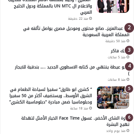
والاعلام ال UN MTC بالمملكة ودول الخليج
العربي
منذ 22 دقيقة
بدر عبدالعزيز.. صانع محتوى وموديل مصري يواصل تألقه في
المملكة العربية السعودية
منذ 50 دقيقة
خليك فاكر
منذ 5 ساعات
( أبو عيطة ينتهي من كتابه الاسطوري الجديد ….. بندقية للايجار
)
منذ 8 ساعات
” كشري ابو طارق” سفيرا لسياحة الطعام في
الشرق الأوسط.. ويستضيف أكثر من 50 سفيرا
ودبلوماسيا ضمن مبادرة “دبلوماسية الكشري”
منذ 18 ساعة
قوة الشاي الأخضر.. غسول Face Time الخيار الأمثل لتهدئة
تهيج البشرة
منذ يوم واحد