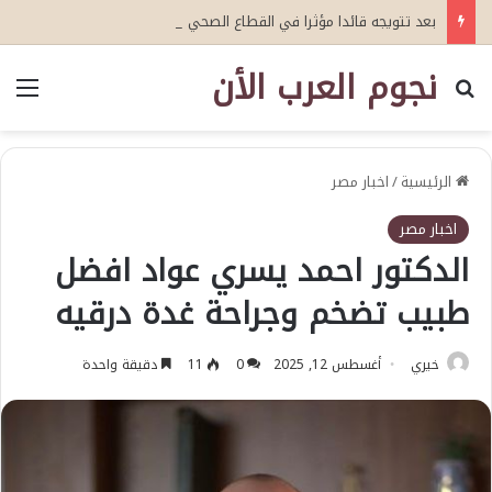
بعد تتويجه قائدا مؤثرا في القطاع الصحي العمري : وكيلا بمنظمة الامم المتحدة للتدريب والاعلام ال UN MTC بالمملكة ودول الخليج العربي
نجوم العرب الأن
بحث عن
الق
الرئيسية
/
اخبار مصر
اخبار مصر
الدكتور احمد يسري عواد افضل
طبيب تضخم وجراحة غدة درقيه
خيري
أغسطس 12, 2025
0
11
دقيقة واحدة