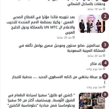
وحفلات بالساحل الشمالي
منذ 18 ساعة
بعد تتويجه قائدا مؤثرا في القطاع الصحي
العمري : وكيلا بمنظمة الامم المتحدة للتدريب
والاعلام ال UN MTC بالمملكة ودول الخليج
العربي
منذ 20 ساعة
بدر عبدالعزيز.. صانع محتوى وموديل مصري يواصل تألقه في
المملكة العربية السعودية
منذ 20 ساعة
خليك فاكر
منذ يوم واحد
( أبو عيطة ينتهي من كتابه الاسطوري الجديد ….. بندقية للايجار
)
منذ يوم واحد
” كشري ابو طارق” سفيرا لسياحة الطعام في
الشرق الأوسط.. ويستضيف أكثر من 50 سفيرا
ودبلوماسيا ضمن مبادرة “دبلوماسية الكشري”