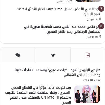
منذ يومين
قوة الشاي الأخضر.. غسول Face Time الخيار الأمثل لتهدئة
تهيج البشرة
منذ يومين
عمر فتحي محمد عبد الغني يجسد شخصية محورية في
المسلسل الرمضاني رحلة طاهر المصري
منذ يومين
هايدي البارودي تعود بـ “واحدة غيري” وتستعد لمفاجآت فنية
وحفلات بالساحل الشمالي
منذ 18 ساعة
بعد تتويجه قائدا مؤثرا في القطاع الصحي
العمري : وكيلا بمنظمة الامم المتحدة للتدريب
والاعلام ال UN MTC بالمملكة ودول الخليج
العربي