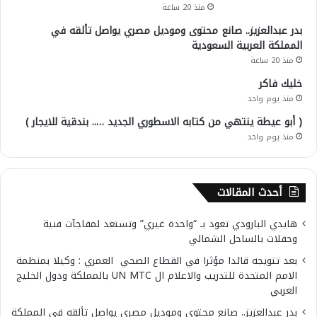
منذ 20 ساعة
بدر عبدالعزيز.. صانع محتوى وموديل مصري يواصل تألقه في
المملكة العربية السعودية
منذ 20 ساعة
خليك فاكر
منذ يوم واحد
( أبو عيطة ينتهي من كتابه الاسطوري الجديد ….. بندقية للايجار )
منذ يوم واحد
أحدث المقالات
هايدي البارودي تعود بـ “واحدة غيري” وتستعد لمفاجآت فنية
وحفلات بالساحل الشمالي
بعد تتويجه قائدا مؤثرا في القطاع الصحي العمري : وكيلا بمنظمة
الامم المتحدة للتدريب والاعلام ال UN MTC بالمملكة ودول الخليج
العربي
بدر عبدالعزيز.. صانع محتوى وموديل مصري يواصل تألقه في المملكة