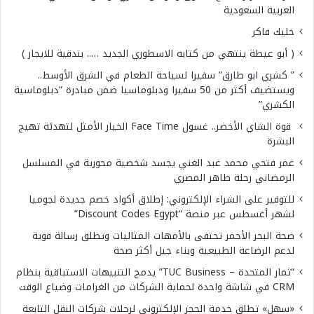
العربية السعودية
خليك فاكر
( أبو عيطة ينتهي من كتابه الاسطوري الجديد ….. بندقية للايجار )
” كشري ابو طارق” سفيرا لسياحة الطعام في الشرق الأوسط..
ويستضيف أكثر من 50 سفيرا ودبلوماسيا ضمن مبادرة “دبلوماسية
الكشري”
قوة الشاي الأخضر.. غسول Face Time الخيار الأمثل لتهدئة تهيج
البشرة
عمر فتحي محمد عبد الغني يجسد شخصية محورية في المسلسل
الرمضاني رحلة طاهر المصري
للتوفير على الشراء الإلكتروني: إطلاق أكواد خصم جديدة لجوميا
لشهر أغسطس عبر منصة “Discount Codes Egypt”
صحة البحر الأحمر تحتفى بالأمهات المثاليات وتطلق رسالة قوية
لدعم الرضاعة الطبيعية وبناء جيل أكثر صحة
“ثمار المتحدة – TUC Business” يدمج التنبيهات الاستباقية بنظام
CRM في شاشة واحدة لحماية الشركات من الغرامات وضياع الوقت
«سهل» تطلق خدمة الحجز الإلكتروني لرحلات شركات النقل التابعة