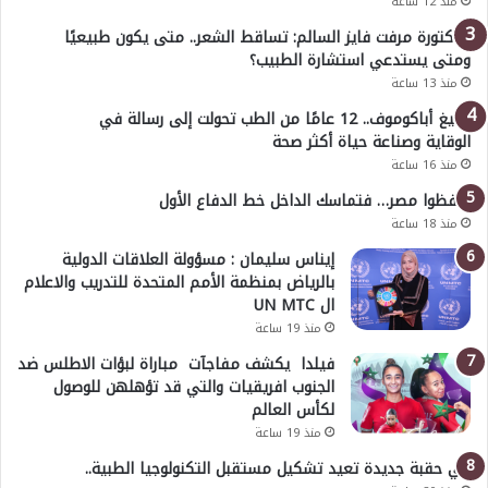
منذ 12 ساعة
الدكتورة مرفت فايز السالم: تساقط الشعر.. متى يكون طبيعيًا
ومتى يستدعي استشارة الطبيب؟
منذ 13 ساعة
أوليغ أباكوموف.. 12 عامًا من الطب تحولت إلى رسالة في
الوقاية وصناعة حياة أكثر صحة
منذ 16 ساعة
احفظوا مصر… فتماسك الداخل خط الدفاع الأول
منذ 18 ساعة
إيناس سليمان : مسؤولة العلاقات الدولية
بالرياض بمنظمة الأمم المتحدة للتدريب والاعلام
ال UN MTC
منذ 19 ساعة
فيلدا يكشف مفاجآت مباراة لبؤات الاطلس ضد
الجنوب افريقيات والتي قد تؤهلهن للوصول
لكأس العالم
منذ 19 ساعة
في حقبة جديدة تعيد تشكيل مستقبل التكنولوجيا الطبية..