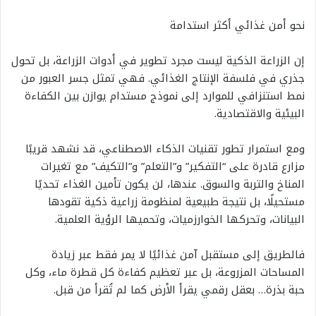
نحو أمن غذائي أكثر استدامة
إن الزراعة الذكية ليست مجرد تطوير في أدوات الزراعة، بل تحول
جذري في فلسفة الإنتاج الغذائي. فهي تمثل جسر العبور من
نمط استنزافي للموارد إلى نموذج مستدام يوازن بين الكفاءة
البيئية والاقتصادية.
ومع استمرار تطور تقنيات الذكاء الاصطناعي، قد نشهد قريبًا
مزارع قادرة على “التفكير” و”التعلم” و”التكيف” مع تغيرات
المناخ والتربة والسوق. عندها، لن يكون تأمين الغذاء تحديًا
مستحيلًا، بل نتيجة طبيعية لمنظومة زراعية ذكية تقودها
البيانات، وتحركها الخوارزميات، وتحميها الرؤية العلمية.
فالطريق إلى مستقبل آمن غذائيًا لا يمر فقط عبر زيادة
المساحات المزروعة، بل عبر تعظيم كفاءة كل قطرة ماء، وكل
حبة بذرة… بعقل رقمي يقرأ الأرض كما لم تُقرأ من قبل.