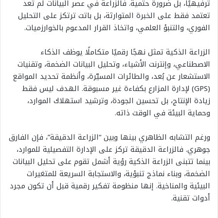
ترفيهيًا، بل ضرورة حتمية. فالزراعة في عصر البيانات لم تعد
تعتمد فقط على الخبرة المتوارثة، بل باتت ترتكز على التحليل
الفوري، والتنبؤ العلمي، واتخاذ القرار المدعوم بالخوارزميات.
الزراعة الذكية تمثل نهجًا رقميًا متكاملًا يوظف الذكاء
الاصطناعي، وإنترنت الأشياء، وتحليل البيانات الضخمة، وتقنيات
الاستشعار عن بُعد، والطائرات المسيّرة، وأنظمة تحديد المواقع
(GPS) لإدارة المزارع بكفاءة غير مسبوقة. الهدف ليس فقط
زيادة الإنتاج، بل تحسين الجودة، وترشيد استهلاك الموارد،
وحماية البيئة في الوقت ذاته.
ورغم التشابه الظاهري بينها وبين “الزراعة الدقيقة”، فإن الفارق
جوهري. فالزراعة الدقيقة تركز على الإدارة التفصيلية للموارد،
بينما تتبنى الزراعة الذكية رؤية أشمل تقوم على تحليل البيانات
الضخمة، وبناء نماذج تنبؤية، والاستجابة السريعة للمتغيرات
البيئية والمناخية. إنها منظومة تفكير رقمية قبل أن تكون مجرد
أدوات تقنية.