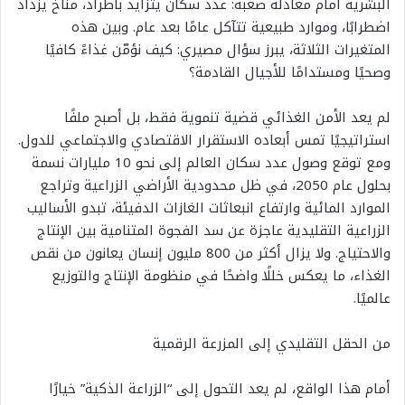
البشرية أمام معادلة صعبة: عدد سكان يتزايد باطراد، مناخ يزداد
اضطرابًا، وموارد طبيعية تتآكل عامًا بعد عام. وبين هذه
المتغيرات الثلاثة، يبرز سؤال مصيري: كيف نؤمّن غذاءً كافيًا
وصحيًا ومستدامًا للأجيال القادمة؟
لم يعد الأمن الغذائي قضية تنموية فقط، بل أصبح ملفًا
استراتيجيًا تمس أبعاده الاستقرار الاقتصادي والاجتماعي للدول.
ومع توقع وصول عدد سكان العالم إلى نحو 10 مليارات نسمة
بحلول عام 2050، في ظل محدودية الأراضي الزراعية وتراجع
الموارد المائية وارتفاع انبعاثات الغازات الدفيئة، تبدو الأساليب
الزراعية التقليدية عاجزة عن سد الفجوة المتنامية بين الإنتاج
والاحتياج. ولا يزال أكثر من 800 مليون إنسان يعانون من نقص
الغذاء، ما يعكس خللًا واضحًا في منظومة الإنتاج والتوزيع
عالميًا.
من الحقل التقليدي إلى المزرعة الرقمية
أمام هذا الواقع، لم يعد التحول إلى “الزراعة الذكية” خيارًا