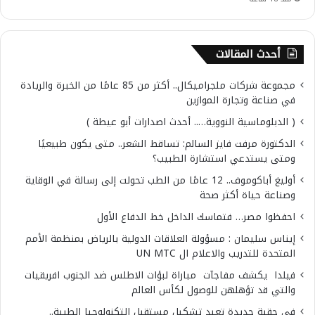
أحدث المقالات
مجموعة شركات ملجراميكال.. أكثر من 85 عامًا من الخبرة والريادة
في صناعة وتجارة الموازين
( الدبلوماسية النووية….. أحدث اصدارات أبو عيطة )
الدكتورة مرفت فايز السالم: تساقط الشعر.. متى يكون طبيعيًا
ومتى يستدعي استشارة الطبيب؟
أوليغ أباكوموف.. 12 عامًا من الطب تحولت إلى رسالة في الوقاية
وصناعة حياة أكثر صحة
احفظوا مصر… فتماسك الداخل خط الدفاع الأول
إيناس سليمان : مسؤولة العلاقات الدولية بالرياض بمنظمة الأمم
المتحدة للتدريب والاعلام ال UN MTC
فيلدا يكشف مفاجآت مباراة لبؤات الاطلس ضد الجنوب افريقيات
والتي قد تؤهلهن للوصول لكأس العالم
في حقبة جديدة تعيد تشكيل مستقبل التكنولوجيا الطبية..