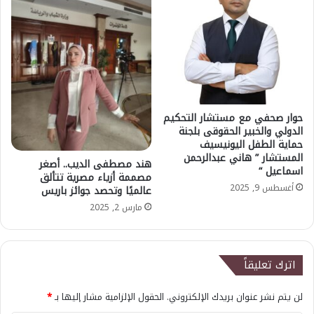
حوار صحفي مع مستشار التحكيم
الدولي والخبير الحقوقى بلجنة
حماية الطفل اليونيسيف
المستشار ” هاني عبدالرحمن
هند مصطفى الديب.. أصغر
اسماعيل “
مصممة أزياء مصرية تتألق
أغسطس 9, 2025
عالميًا وتحصد جوائز باريس
مارس 2, 2025
اترك تعليقاً
لن يتم نشر عنوان بريدك الإلكتروني.
الحقول الإلزامية مشار إليها بـ
*