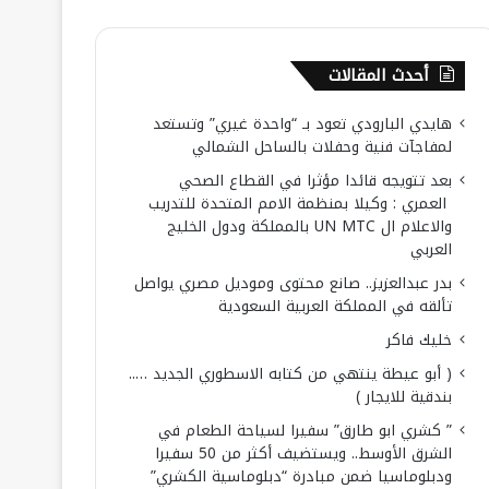
أحدث المقالات
هايدي البارودي تعود بـ “واحدة غيري” وتستعد
لمفاجآت فنية وحفلات بالساحل الشمالي
بعد تتويجه قائدا مؤثرا في القطاع الصحي
العمري : وكيلا بمنظمة الامم المتحدة للتدريب
والاعلام ال UN MTC بالمملكة ودول الخليج
العربي
بدر عبدالعزيز.. صانع محتوى وموديل مصري يواصل
تألقه في المملكة العربية السعودية
خليك فاكر
( أبو عيطة ينتهي من كتابه الاسطوري الجديد …..
بندقية للايجار )
” كشري ابو طارق” سفيرا لسياحة الطعام في
الشرق الأوسط.. ويستضيف أكثر من 50 سفيرا
ودبلوماسيا ضمن مبادرة “دبلوماسية الكشري”