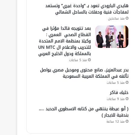
هايدي البارودي تعود بـ “واحدة غيري” وتستعد
لمفاجآت فنية وحفلات بالساحل الشمالي
منذ ساعتين
بعد تتويجه قائدا مؤثرا في
القطاع الصحي العمري :
وكيلا بمنظمة الامم المتحدة
للتدريب والاعلام ال UN MTC
بالمملكة ودول الخليج العربي
منذ 5 ساعات
بدر عبدالعزيز.. صانع محتوى وموديل مصري يواصل
تألقه في المملكة العربية السعودية
منذ 5 ساعات
خليك فاكر
منذ 9 ساعات
( أبو عيطة ينتهي من كتابه الاسطوري الجديد …..
بندقية للايجار )
منذ 12 ساعة