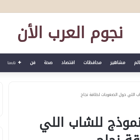
الصحي العمري : وكيلا بمنظمة الامم المتحدة للتدريب والاعلام ال UN MTC بالمملكة ودول الخليج العربي
نجوم العرب الأن
الم
مشاهير
محافظات
اقتصاد
صحة
فن
تابعنا
اب اللي حول الصعوبات لطاقة نجاح
نموذج للشاب اللي