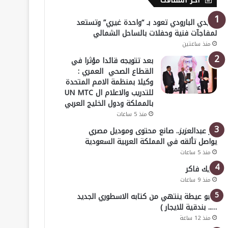
أخر المقالات
هايدي البارودي تعود بـ “واحدة غيري” وتستعد
لمفاجآت فنية وحفلات بالساحل الشمالي
منذ ساعتين
بعد تتويجه قائدا مؤثرا في
القطاع الصحي العمري :
وكيلا بمنظمة الامم المتحدة
للتدريب والاعلام ال UN MTC
بالمملكة ودول الخليج العربي
منذ 5 ساعات
بدر عبدالعزيز.. صانع محتوى وموديل مصري
يواصل تألقه في المملكة العربية السعودية
منذ 5 ساعات
خليك فاكر
منذ 9 ساعات
( أبو عيطة ينتهي من كتابه الاسطوري الجديد
….. بندقية للايجار )
منذ 12 ساعة