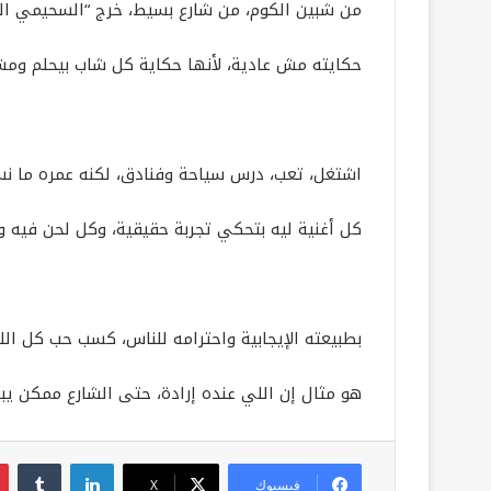
من شبين الكوم، من شارع بسيط، خرج “السحيمي الفن
حكايته مش عادية، لأنها حكاية كل شاب بيحلم ومش
اشتغل، تعب، درس سياحة وفنادق، لكنه عمره ما نس
كل أغنية ليه بتحكي تجربة حقيقية، وكل لحن فيه و
بطبيعته الإيجابية واحترامه للناس، كسب حب كل ال
هو مثال إن اللي عنده إرادة، حتى الشارع ممكن يب
لينكدإن
فيسبوك
‫X