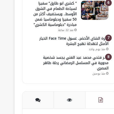
” كشري ابو طارق” سفيرا
لسياحة الطعام في الشرق
الأوسط.. ويستضيف أكثر من
50 سفيرا ودبلوماسيا ضمن
مبادرة “دبلوماسية الكشري”
منذ 22 ساعة
قوة الشاي الأخضر.. غسول Face Time الخيار
الأمثل لتهدئة تهيج البشرة
منذ يوم واحد
عمر فتحي محمد عبد الغني يجسد شخصية
محورية في المسلسل الرمضاني رحلة طاهر
المصري
منذ يومين