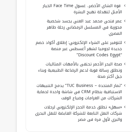
قوة الشاي الأخضر.. غسول Face Time الخيار
الأمثل لتهدئة تهيج البشرة
عمر فتحي محمد عبد الغني يجسد شخصية
محورية في المسلسل الرمضاني رحلة طاهر
المصري
للتوفير على الشراء الإلكتروني: إطلاق أكواد خصم
جديدة لجوميا لشهر أغسطس عبر منصة
“Discount Codes Egypt”
صحة البحر الأحمر تحتفى بالأمهات المثاليات
وتطلق رسالة قوية لدعم الرضاعة الطبيعية وبناء
جيل أكثر صحة
“ثمار المتحدة – TUC Business” يدمج التنبيهات
الاستباقية بنظام CRM في شاشة واحدة لحماية
الشركات من الغرامات وضياع الوقت
«سهل» تطلق خدمة الحجز الإلكتروني لرحلات
شركات النقل التابعة للشركة القابضة للنقل البحري
والبري لأول مرة فى مصر