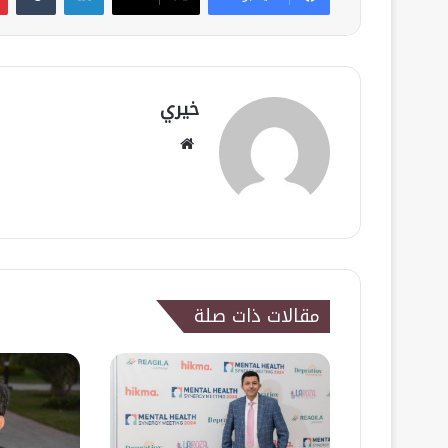
خيري
موقع
الويب
مقالات ذات صلة