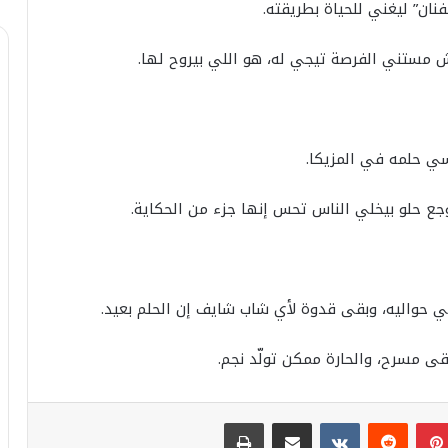
ان” ليغني للحياة بطريقته.
 مستني الفرصة تيجي له، هو اللي بيروح لها.
ي حلمه في المزيكا.
جع حلو بيخلي الناس تحس إنها جزء من الحكاية.
لي حواليه، وبقى قدوة لأي شاب شايف إن الحلم بعيد.
قى مسرح، والحارة ممكن تولّد نجم.
بينتيريست
مشاركة عبر البريد
طباعة