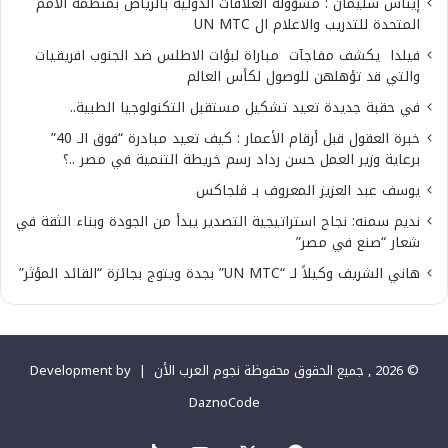
إيناس سليمان : مسؤولة العلاقات الدولية بالرياض بمنظمة الأمم
المتحدة للتدريب والاعلام ال UN MTC
فيلدا يكشف مفاجآت مباراة لبؤات الاطلس ضد الجنوب افريقيات
والتي قد تؤهلهن للوصول لكأس العالم
في حقبة جديدة تعيد تشكيل مستقبل التكنولوجيا الطبية..
خبرة العقول قبل أرقام الأعمار : كيف تعيد مبادرة “فوق الـ 40”
برعاية وزير العمل حسن رداد رسم خريطة التنمية في مصر ..؟
يوسف عبد العزيز المعروف بـ ڤلجاكس
نديم سمنه: نجاح استراتيجية التصدير يبدأ من الجودة وبناء الثقة في
شعار “صنع في مصر”
هاني الشريف وكيلاً لـ “UN MTC” بجدة ويتوج بجائزة “القائد المؤثر”
© 2026 , جميع الحقوق محفوظة نجوم العرب الأن |
Development by
DaznoCode