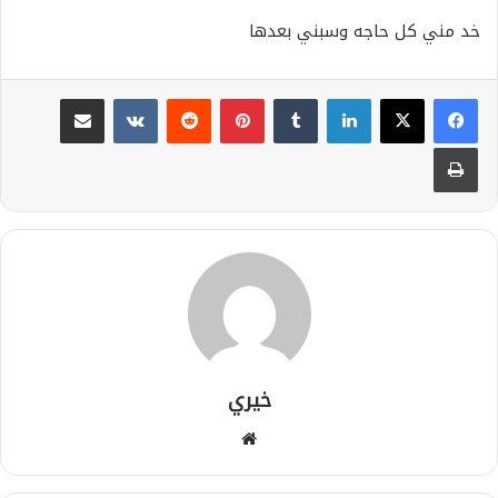
خد مني كل حاجه وسبني بعدها
لينكدإن
بينتيريست
مشاركة عبر البريد
طباعة
خيري
موقع
الويب