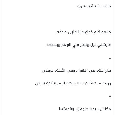
كلمات أغنية {سبني}
كلامه كله خداع وانا قلبي صدقه
عايشني ليل ونهار في الوهم وبسمعه
،،
بياع كلام في الهوا ، وفى الأحلام غرقني
ووعدني هنكون سوا ، وهو اللي بيأيدة سبني
،،
مكنش بإيديا حاجه إلا وقدمتها