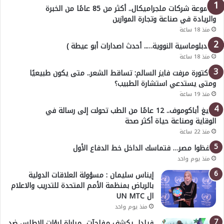
مجموعة شركات ملجراميكال.. أكثر من 85 عامًا من الخبرة
والريادة في صناعة وتجارة الموازين
منذ 18 ساعة
( الدبلوماسية النووية….. أحدث اصدارات أبو عيطة )
منذ 18 ساعة
الدكتورة مرفت فايز السالم: تساقط الشعر.. متى يكون طبيعيًا
ومتى يستدعي استشارة الطبيب؟
منذ 19 ساعة
أوليغ أباكوموف.. 12 عامًا من الطب تحولت إلى رسالة في
الوقاية وصناعة حياة أكثر صحة
منذ 22 ساعة
احفظوا مصر… فتماسك الداخل خط الدفاع الأول
منذ يوم واحد
إيناس سليمان : مسؤولة العلاقات الدولية
بالرياض بمنظمة الأمم المتحدة للتدريب والاعلام
ال UN MTC
منذ يوم واحد
فيلدا يكشف مفاجآت مباراة لبؤات الاطلس ضد