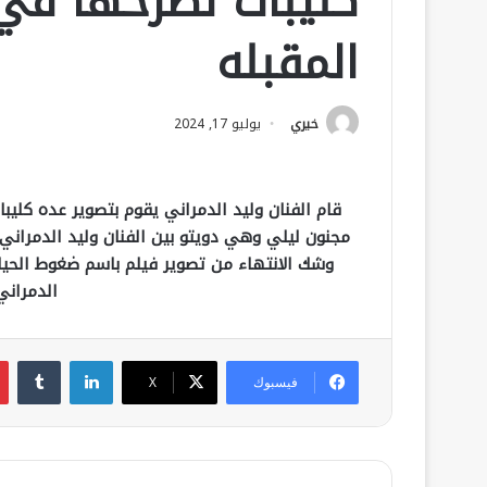
كليبات لطرحها في 
المقبله
خيري
يوليو 17, 2024
قام الفنان وليد الدمراني يقوم بتصوير عده كليب
مجنون ليلي وهي دويتو بين الفنان وليد الدمراني
وشك الانتهاء من تصوير فيلم باسم ضغوط الحيا
الدمراني
لينكدإن
فيسبوك
‫X