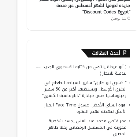
جديدة لجوميا لشهر أغسطس عبر منصة
“Discount Codes Egypt”
منذ يومين
أحدث المقالات
( أبو عيطة ينتهي من كتابه الاسطوري الجديد …..
بندقية للايجار )
” كشري ابو طارق” سفيرا لسياحة الطعام في
الشرق الأوسط.. ويستضيف أكثر من 50 سفيرا
ودبلوماسيا ضمن مبادرة “دبلوماسية الكشري”
قوة الشاي الأخضر.. غسول Face Time الخيار
الأمثل لتهدئة تهيج البشرة
عمر فتحي محمد عبد الغني يجسد شخصية
محورية في المسلسل الرمضاني رحلة طاهر
المصري