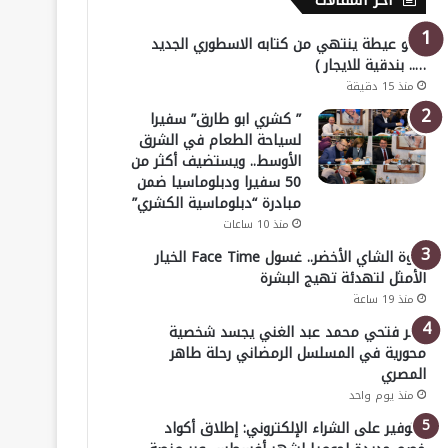
أخر المقالات
( أبو عيطة ينتهي من كتابه الاسطوري الجديد
….. بندقية للايجار )
منذ 15 دقيقة
” كشري ابو طارق” سفيرا
لسياحة الطعام في الشرق
الأوسط.. ويستضيف أكثر من
50 سفيرا ودبلوماسيا ضمن
مبادرة “دبلوماسية الكشري”
منذ 10 ساعات
قوة الشاي الأخضر.. غسول Face Time الخيار
الأمثل لتهدئة تهيج البشرة
منذ 19 ساعة
عمر فتحي محمد عبد الغني يجسد شخصية
محورية في المسلسل الرمضاني رحلة طاهر
المصري
منذ يوم واحد
للتوفير على الشراء الإلكتروني: إطلاق أكواد