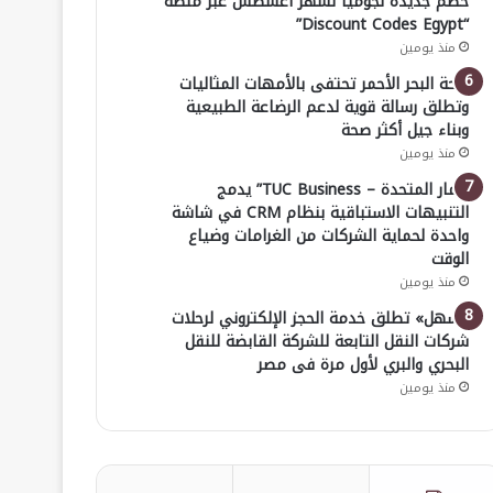
خصم جديدة لجوميا لشهر أغسطس عبر منصة
“Discount Codes Egypt”
منذ يومين
صحة البحر الأحمر تحتفى بالأمهات المثاليات
وتطلق رسالة قوية لدعم الرضاعة الطبيعية
وبناء جيل أكثر صحة
منذ يومين
“ثمار المتحدة – TUC Business” يدمج
التنبيهات الاستباقية بنظام CRM في شاشة
واحدة لحماية الشركات من الغرامات وضياع
الوقت
منذ يومين
«سهل» تطلق خدمة الحجز الإلكتروني لرحلات
شركات النقل التابعة للشركة القابضة للنقل
البحري والبري لأول مرة فى مصر
منذ يومين