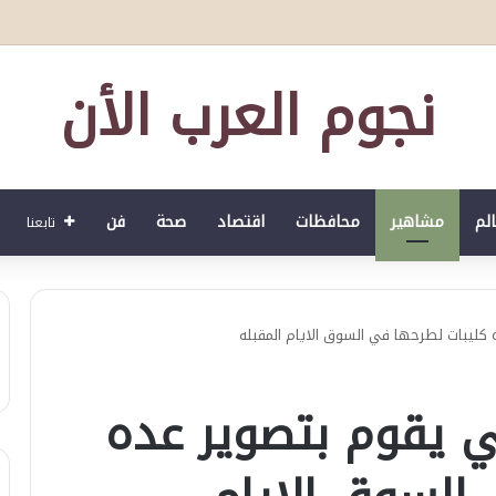
في الشرق الأوسط.. ويستضيف أكثر من 50 سفيرا ودبلوماسيا ضمن مبادرة “دبلوماسية الكشري”
نجوم العرب الأن
الم
مشاهير
محافظات
اقتصاد
صحة
فن
تابعنا
ه كليبات لطرحها في السوق الايام المقبله
ني يقوم بتصوير عده