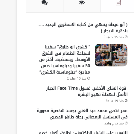
( أبو عيطة ينتهي من كتابه الاسطوري الجديد …..
بندقية للايجار )
منذ 15 دقيقة
” كشري ابو طارق” سفيرا
لسياحة الطعام في الشرق
الأوسط.. ويستضيف أكثر من
50 سفيرا ودبلوماسيا ضمن
مبادرة “دبلوماسية الكشري”
منذ 10 ساعات
قوة الشاي الأخضر.. غسول Face Time الخيار
الأمثل لتهدئة تهيج البشرة
منذ 19 ساعة
عمر فتحي محمد عبد الغني يجسد شخصية محورية
في المسلسل الرمضاني رحلة طاهر المصري
منذ يوم واحد
للتوفير على الشراء الإلكتروني: إطلاق أكواد خصم