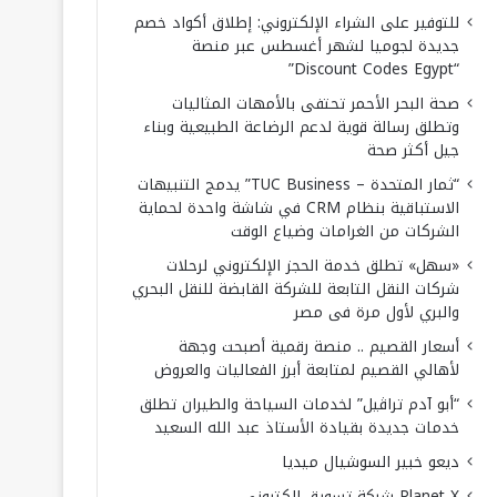
للتوفير على الشراء الإلكتروني: إطلاق أكواد خصم
جديدة لجوميا لشهر أغسطس عبر منصة
“Discount Codes Egypt”
صحة البحر الأحمر تحتفى بالأمهات المثاليات
وتطلق رسالة قوية لدعم الرضاعة الطبيعية وبناء
جيل أكثر صحة
“ثمار المتحدة – TUC Business” يدمج التنبيهات
الاستباقية بنظام CRM في شاشة واحدة لحماية
الشركات من الغرامات وضياع الوقت
«سهل» تطلق خدمة الحجز الإلكتروني لرحلات
شركات النقل التابعة للشركة القابضة للنقل البحري
والبري لأول مرة فى مصر
أسعار القصيم .. منصة رقمية أصبحت وجهة
لأهالي القصيم لمتابعة أبرز الفعاليات والعروض
“أبو آدم تراڤيل” لخدمات السياحة والطيران تطلق
خدمات جديدة بقيادة الأستاذ عبد الله السعيد
ديعو خبير السوشيال ميديا
Planet X شركة تسويق إلكتروني