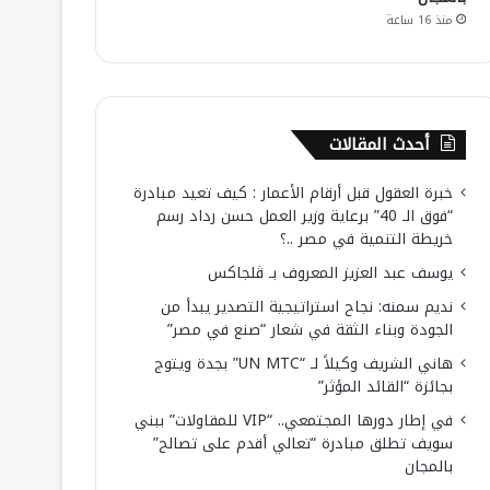
منذ 16 ساعة
أحدث المقالات
خبرة العقول قبل أرقام الأعمار : كيف تعيد مبادرة
“فوق الـ 40” برعاية وزير العمل حسن رداد رسم
خريطة التنمية في مصر ..؟
يوسف عبد العزيز المعروف بـ ڤلجاكس
نديم سمنه: نجاح استراتيجية التصدير يبدأ من
الجودة وبناء الثقة في شعار “صنع في مصر”
هاني الشريف وكيلاً لـ “UN MTC” بجدة ويتوج
بجائزة “القائد المؤثر”
في إطار دورها المجتمعي.. “VIP للمقاولات” ببني
سويف تطلق مبادرة “تعالي أقدم على تصالح”
بالمجان