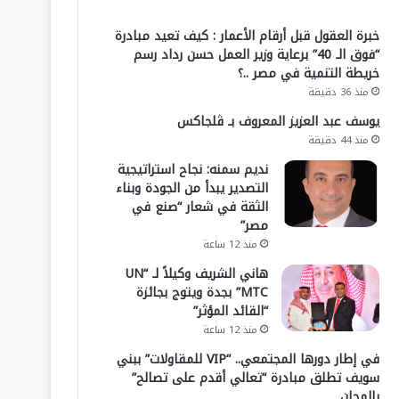
خبرة العقول قبل أرقام الأعمار : كيف تعيد مبادرة
“فوق الـ 40” برعاية وزير العمل حسن رداد رسم
خريطة التنمية في مصر ..؟
منذ 36 دقيقة
يوسف عبد العزيز المعروف بـ ڤلجاكس
منذ 44 دقيقة
نديم سمنه: نجاح استراتيجية
التصدير يبدأ من الجودة وبناء
الثقة في شعار “صنع في
مصر”
منذ 12 ساعة
هاني الشريف وكيلاً لـ “UN
MTC” بجدة ويتوج بجائزة
“القائد المؤثر”
منذ 12 ساعة
في إطار دورها المجتمعي.. “VIP للمقاولات” ببني
سويف تطلق مبادرة “تعالي أقدم على تصالح”
بالمجان