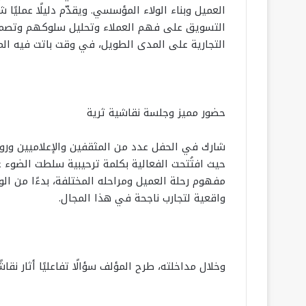
العميل وبناء الولاء المؤسسي. ويقدّم دليلًا عمليًا
التسويق على فهم العملاء وتحليل سلوكهم وتصميم 
التجارية على المدى الطويل، في وقت باتت فيه المن
حضور مميز وجلسة نقاشية ثرية
شارك في الحفل عدد من المثقفين والإعلاميين وروا
حيث افتُتحت الفعالية بكلمة ترحيبية سلطت الضوء عل
مفهوم رحلة العميل ومراحله المختلفة، بدءًا من الو
واقعية لتجارب ناجحة في هذا المجال.
وخلال مداخلته، طرح المؤلف سؤالًا تفاعليًا أثار نقاشً