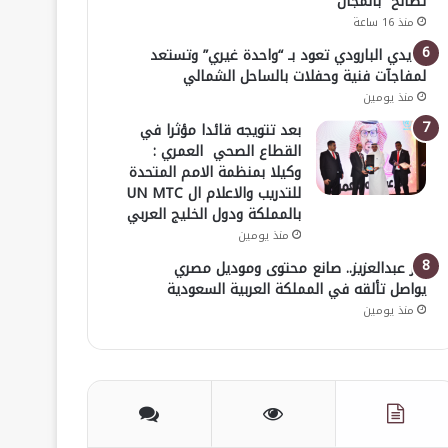
تصالح” بالمجان
منذ 16 ساعة
هايدي البارودي تعود بـ “واحدة غيري” وتستعد
لمفاجآت فنية وحفلات بالساحل الشمالي
منذ يومين
بعد تتويجه قائدا مؤثرا في
القطاع الصحي العمري :
وكيلا بمنظمة الامم المتحدة
للتدريب والاعلام ال UN MTC
بالمملكة ودول الخليج العربي
منذ يومين
بدر عبدالعزيز.. صانع محتوى وموديل مصري
يواصل تألقه في المملكة العربية السعودية
منذ يومين