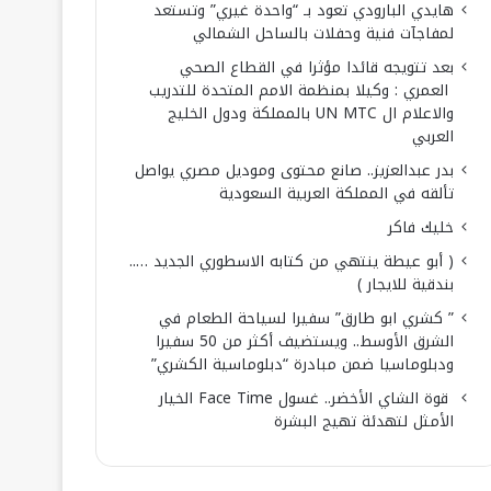
هايدي البارودي تعود بـ “واحدة غيري” وتستعد
لمفاجآت فنية وحفلات بالساحل الشمالي
بعد تتويجه قائدا مؤثرا في القطاع الصحي
العمري : وكيلا بمنظمة الامم المتحدة للتدريب
والاعلام ال UN MTC بالمملكة ودول الخليج
العربي
بدر عبدالعزيز.. صانع محتوى وموديل مصري يواصل
تألقه في المملكة العربية السعودية
خليك فاكر
( أبو عيطة ينتهي من كتابه الاسطوري الجديد …..
بندقية للايجار )
” كشري ابو طارق” سفيرا لسياحة الطعام في
الشرق الأوسط.. ويستضيف أكثر من 50 سفيرا
ودبلوماسيا ضمن مبادرة “دبلوماسية الكشري”
قوة الشاي الأخضر.. غسول Face Time الخيار
الأمثل لتهدئة تهيج البشرة