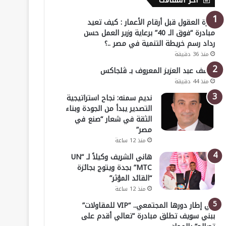
أخر المقالات
خبرة العقول قبل أرقام الأعمار : كيف تعيد
مبادرة “فوق الـ 40” برعاية وزير العمل حسن
رداد رسم خريطة التنمية في مصر ..؟
منذ 36 دقيقة
يوسف عبد العزيز المعروف بـ ڤلجاكس
منذ 44 دقيقة
نديم سمنه: نجاح استراتيجية
التصدير يبدأ من الجودة وبناء
الثقة في شعار “صنع في
مصر”
منذ 12 ساعة
هاني الشريف وكيلاً لـ “UN
MTC” بجدة ويتوج بجائزة
“القائد المؤثر”
منذ 12 ساعة
في إطار دورها المجتمعي.. “VIP للمقاولات”
ببني سويف تطلق مبادرة “تعالي أقدم على