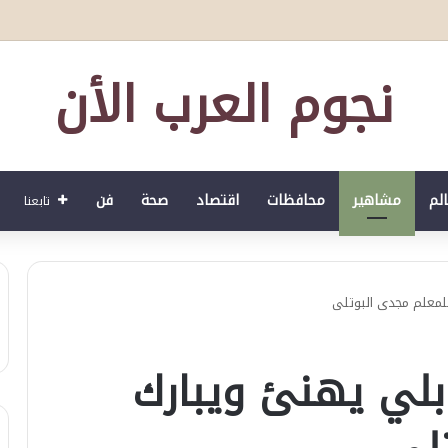
لصحي العمري : وكيلا بمنظمة الامم المتحدة للتدريب والاعلام ال UN MTC بالمملكة ودول الخليج العربي
نجوم العرب الأن
الم
مشاهير
محافظات
اقتصاد
صحة
فن
تابعنا
للمعلم مجدى البوتلى
ابلي يهنئ ويبارك