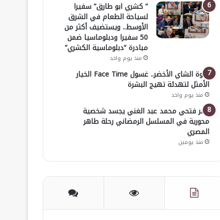
” كشري ابو طارق” سفيرا
لسياحة الطعام في الشرق
الأوسط.. ويستضيف أكثر من
50 سفيرا ودبلوماسيا ضمن
مبادرة “دبلوماسية الكشري”
منذ يوم واحد
قوة الشاي الأخضر.. غسول Face Time الخيار
الأمثل لتهدئة تهيج البشرة
منذ يوم واحد
عمر فتحي محمد عبد الغني يجسد شخصية
محورية في المسلسل الرمضاني رحلة طاهر
المصري
منذ يومين