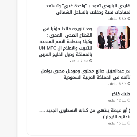
هايدي البارودي تعود بـ “واحدة غيري” وتستعد
لمفاجآت فنية وحفلات بالساحل الشمالي
منذ 5 ساعات
بعد تتويجه قائدا مؤثرا في
القطاع الصحي العمري :
وكيلا بمنظمة الامم المتحدة
للتدريب والاعلام ال UN MTC
بالمملكة ودول الخليج العربي
منذ 7 ساعات
بدر عبدالعزيز.. صانع محتوى وموديل مصري يواصل
تألقه في المملكة العربية السعودية
منذ 8 ساعات
خليك فاكر
منذ 12 ساعة
( أبو عيطة ينتهي من كتابه الاسطوري الجديد …..
بندقية للايجار )
منذ 15 ساعة