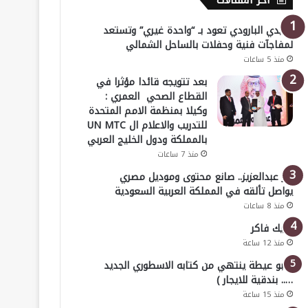
أخر المقالات
هايدي البارودي تعود بـ “واحدة غيري” وتستعد
لمفاجآت فنية وحفلات بالساحل الشمالي
منذ 5 ساعات
بعد تتويجه قائدا مؤثرا في
القطاع الصحي العمري :
وكيلا بمنظمة الامم المتحدة
للتدريب والاعلام ال UN MTC
بالمملكة ودول الخليج العربي
منذ 7 ساعات
بدر عبدالعزيز.. صانع محتوى وموديل مصري
يواصل تألقه في المملكة العربية السعودية
منذ 8 ساعات
خليك فاكر
منذ 12 ساعة
( أبو عيطة ينتهي من كتابه الاسطوري الجديد
….. بندقية للايجار )
منذ 15 ساعة