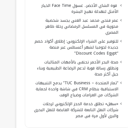
قوة الشاي الأخضر.. غسول Face Time الخيار
الأمثل لتهدئة تهيج البشرة
عمر فتحي محمد عبد الغني يجسد شخصية
محورية في المسلسل الرمضاني رحلة طاهر
المصري
للتوفير على الشراء الإلكتروني: إطلاق أكواد خصم
جديدة لجوميا لشهر أغسطس عبر منصة
“Discount Codes Egypt”
صحة البحر الأحمر تحتفى بالأمهات المثاليات
وتطلق رسالة قوية لدعم الرضاعة الطبيعية وبناء
جيل أكثر صحة
“ثمار المتحدة – TUC Business” يدمج التنبيهات
الاستباقية بنظام CRM في شاشة واحدة لحماية
الشركات من الغرامات وضياع الوقت
«سهل» تطلق خدمة الحجز الإلكتروني لرحلات
شركات النقل التابعة للشركة القابضة للنقل البحري
والبري لأول مرة فى مصر