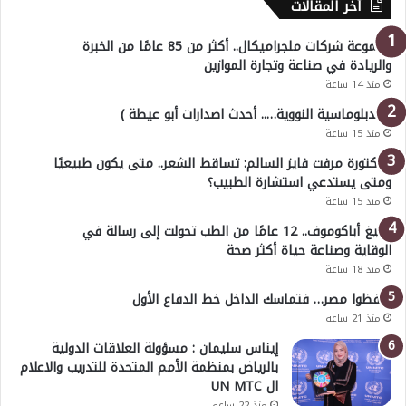
أخر المقالات
مجموعة شركات ملجراميكال.. أكثر من 85 عامًا من الخبرة
والريادة في صناعة وتجارة الموازين
منذ 14 ساعة
( الدبلوماسية النووية….. أحدث اصدارات أبو عيطة )
منذ 15 ساعة
الدكتورة مرفت فايز السالم: تساقط الشعر.. متى يكون طبيعيًا
ومتى يستدعي استشارة الطبيب؟
منذ 15 ساعة
أوليغ أباكوموف.. 12 عامًا من الطب تحولت إلى رسالة في
الوقاية وصناعة حياة أكثر صحة
منذ 18 ساعة
احفظوا مصر… فتماسك الداخل خط الدفاع الأول
منذ 21 ساعة
إيناس سليمان : مسؤولة العلاقات الدولية
بالرياض بمنظمة الأمم المتحدة للتدريب والاعلام
ال UN MTC
منذ 22 ساعة