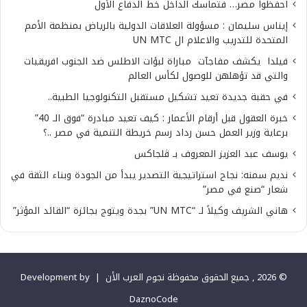
احفظوا مصر… فتماسك الداخل خط الدفاع الأول
إيناس سليمان : مسؤولة العلاقات الدولية بالرياض بمنظمة الأمم
المتحدة للتدريب والاعلام ال UN MTC
فيلدا يكشف مفاجآت مباراة لبؤات الاطلس ضد الجنوب افريقيات
والتي قد تؤهلهن للوصول لكأس العالم
في حقبة جديدة تعيد تشكيل مستقبل التكنولوجيا الطبية..
خبرة العقول قبل أرقام الأعمار : كيف تعيد مبادرة “فوق الـ 40”
برعاية وزير العمل حسن رداد رسم خريطة التنمية في مصر ..؟
يوسف عبد العزيز المعروف بـ ڤلجاكس
نديم سمنه: نجاح استراتيجية التصدير يبدأ من الجودة وبناء الثقة في
شعار “صنع في مصر”
هاني الشريف وكيلاً لـ “UN MTC” بجدة ويتوج بجائزة “القائد المؤثر”
© 2026 , جميع الحقوق محفوظة نجوم العرب الأن |
Development by
DaznoCode