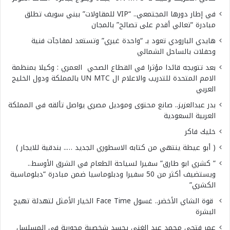
في إطار دورها المجتمعي.. “VIP للمقاولات” ببني سويف تطلق
مبادرة “تعالي أقدم على تصالح” بالمجان
هايدي البارودي تعود بـ “واحدة غيري” وتستعد لمفاجآت فنية
وحفلات بالساحل الشمالي
بعد تتويجه قائدا مؤثرا في القطاع الصحي العمري : وكيلا بمنظمة
الامم المتحدة للتدريب والاعلام ال UN MTC بالمملكة ودول الخليج
العربي
بدر عبدالعزيز.. صانع محتوى وموديل مصري يواصل تألقه في المملكة
العربية السعودية
خليك فاكر
( أبو عيطة ينتهي من كتابه الاسطوري الجديد ….. بندقية للايجار )
” كشري ابو طارق” سفيرا لسياحة الطعام في الشرق الأوسط..
ويستضيف أكثر من 50 سفيرا ودبلوماسيا ضمن مبادرة “دبلوماسية
الكشري”
قوة الشاي الأخضر.. غسول Face Time الخيار الأمثل لتهدئة تهيج
البشرة
عمر فتحي محمد عبد الغني يجسد شخصية محورية في المسلسل