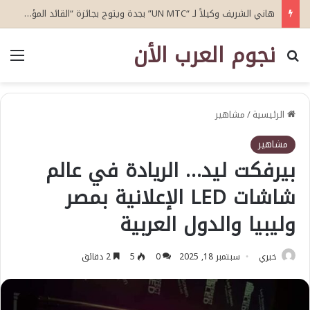
هاني الشريف وكيلاً لـ “UN MTC” بجدة ويتوج بجائزة “القائد المؤثر”
نجوم العرب الأن
بحث عن
الق
الرئيسية
/
مشاهير
مشاهير
بيرفكت ليد… الريادة في عالم
شاشات LED الإعلانية بمصر
وليبيا والدول العربية
خيري
سبتمبر 18, 2025
0
5
2 دقائق