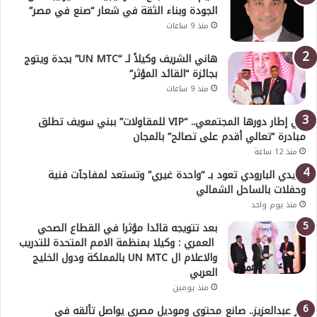
الجودة وبناء الثقة في شعار “صنع في مصر”
منذ 9 ساعات
هاني الشريف وكيلاً لـ “UN MTC” بجدة ويتوج
بجائزة “القائد المؤثر”
منذ 9 ساعات
في إطار دورها المجتمعي.. “VIP للمقاولات” ببني سويف تطلق
مبادرة “تعالي أقدم على تصالح” بالمجان
منذ 12 ساعة
هايدي البارودي تعود بـ “واحدة غيري” وتستعد لمفاجآت فنية
وحفلات بالساحل الشمالي
منذ يوم واحد
بعد تتويجه قائدا مؤثرا في القطاع الصحي
العمري : وكيلا بمنظمة الامم المتحدة للتدريب
والاعلام ال UN MTC بالمملكة ودول الخليج
العربي
منذ يومين
بدر عبدالعزيز.. صانع محتوى وموديل مصري يواصل تألقه في