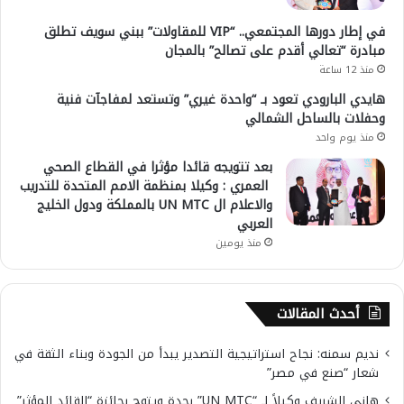
في إطار دورها المجتمعي.. “VIP للمقاولات” ببني سويف تطلق
مبادرة “تعالي أقدم على تصالح” بالمجان
منذ 12 ساعة
هايدي البارودي تعود بـ “واحدة غيري” وتستعد لمفاجآت فنية
وحفلات بالساحل الشمالي
منذ يوم واحد
بعد تتويجه قائدا مؤثرا في القطاع الصحي
العمري : وكيلا بمنظمة الامم المتحدة للتدريب
والاعلام ال UN MTC بالمملكة ودول الخليج
العربي
منذ يومين
أحدث المقالات
نديم سمنه: نجاح استراتيجية التصدير يبدأ من الجودة وبناء الثقة في
شعار “صنع في مصر”
هاني الشريف وكيلاً لـ “UN MTC” بجدة ويتوج بجائزة “القائد المؤثر”