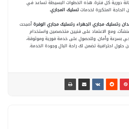
انة دورية كل فترة. هذه الخطوات البسيطة تساعد في
الحاجة المتكررة لخدمات
تسليك المجاري
.
دان
و
تسليك مجاري الجهراء
و
تسليك مجاري الوفرة
أصبحت
لمنشآت. ومع الاعتماد على فنيين متخصصين واستخدام
 بسرعة وأمان. وللحصول على خدمة فورية وموثوقة،
 حلول احترافية تضمن لك راحة البال وجودة الخدمة.
بينتيريست
مشاركة عبر البريد
طباعة