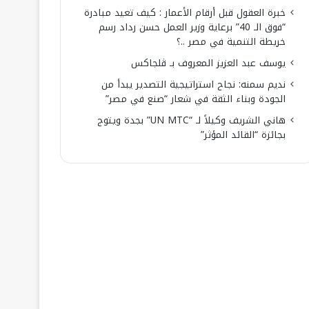
خبرة العقول قبل أرقام الأعمار : كيف تعيد مبادرة
“فوق الـ 40” برعاية وزير العمل حسن رداد رسم
خريطة التنمية في مصر ..؟
يوسف عبد العزيز المعروف بـ ڤلجاكس
نديم سمنه: نجاح استراتيجية التصدير يبدأ من
الجودة وبناء الثقة في شعار “صنع في مصر”
هاني الشريف وكيلاً لـ “UN MTC” بجدة ويتوج
بجائزة “القائد المؤثر”