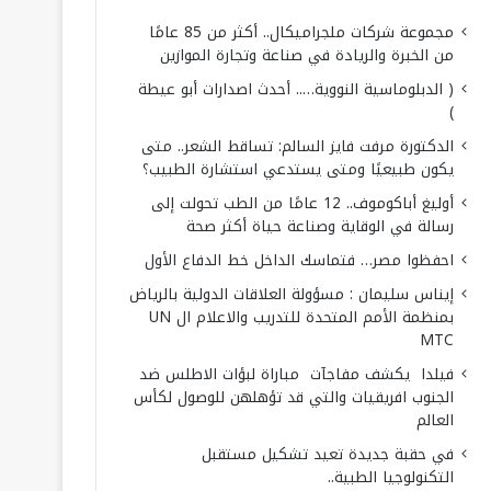
مجموعة شركات ملجراميكال.. أكثر من 85 عامًا
من الخبرة والريادة في صناعة وتجارة الموازين
( الدبلوماسية النووية….. أحدث اصدارات أبو عيطة
)
الدكتورة مرفت فايز السالم: تساقط الشعر.. متى
يكون طبيعيًا ومتى يستدعي استشارة الطبيب؟
أوليغ أباكوموف.. 12 عامًا من الطب تحولت إلى
رسالة في الوقاية وصناعة حياة أكثر صحة
احفظوا مصر… فتماسك الداخل خط الدفاع الأول
إيناس سليمان : مسؤولة العلاقات الدولية بالرياض
بمنظمة الأمم المتحدة للتدريب والاعلام ال UN
MTC
فيلدا يكشف مفاجآت مباراة لبؤات الاطلس ضد
الجنوب افريقيات والتي قد تؤهلهن للوصول لكأس
العالم
في حقبة جديدة تعيد تشكيل مستقبل
التكنولوجيا الطبية..