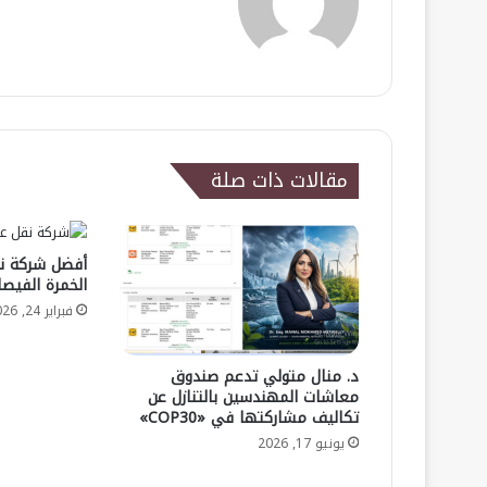
الويب
مقالات ذات صلة
أفضل شركة ن
الخمرة الفيصلية 18502
فبراير 24, 2026
د. منال متولي تدعم صندوق
معاشات المهندسين بالتنازل عن
تكاليف مشاركتها في «COP30»
يونيو 17, 2026