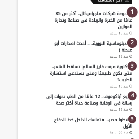
أخر المقالات
مجموعة شركات ملجراميكال.. أكثر من 85
عامًا من الخبرة والريادة في صناعة وتجارة
الموازين
منذ 15 ساعة
( الدبلوماسية النووية….. أحدث اصدارات أبو
عيطة )
منذ 15 ساعة
الدكتورة مرفت فايز السالم: تساقط الشعر..
متى يكون طبيعيًا ومتى يستدعي استشارة
الطبيب؟
منذ 16 ساعة
أوليغ أباكوموف.. 12 عامًا من الطب تحولت إلى
رسالة في الوقاية وصناعة حياة أكثر صحة
منذ 19 ساعة
احفظوا مصر… فتماسك الداخل خط الدفاع
الأول
منذ 22 ساعة