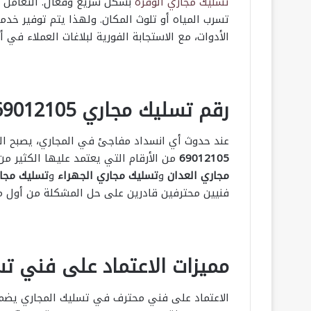
تسليك مجاري الوفرة
بشكل سريع وفعّال. التعامل 
الأدوات، مع الاستجابة الفورية لبلاغات العملاء في 
رقم تسليك مجاري 69012105 لخدمة فورية
عند حدوث أي انسداد مفاجئ في المجاري، يصبح التو
69012105
من الأرقام التي يعتمد عليها الكثير م
مجاري العدان
و
تسليك مجاري الجهراء
و
تسليك مجار
فنيين محترفين قادرين على حل المشكلة من أول مر
مميزات الاعتماد على فني ت
الاعتماد على فني محترف في تسليك المجاري يضمن 