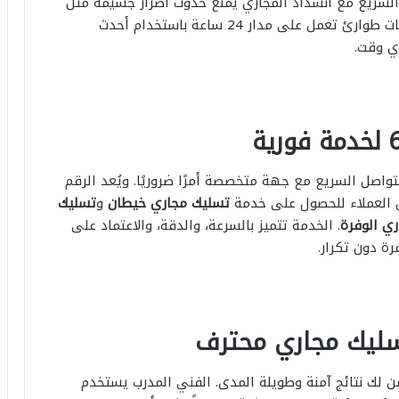
السريع مع انسداد المجاري يمنع حدوث أضرار جسيمة مثل
تسرب المياه أو تلوث المكان. ولهذا يتم توفير خدمات طوارئ تعمل على مدار 24 ساعة باستخدام أحدث
أي وقت.
اصل السريع مع جهة متخصصة أمرًا ضروريًا. ويُعد الرقم
ن العملاء للحصول على خدمة
تسليك مجاري خيطان
و
تسليك
ي الوفرة
. الخدمة تتميز بالسرعة، والدقة، والاعتماد على
ة دون تكرار.
سليك مجاري محترف
لك نتائج آمنة وطويلة المدى. الفني المدرب يستخدم