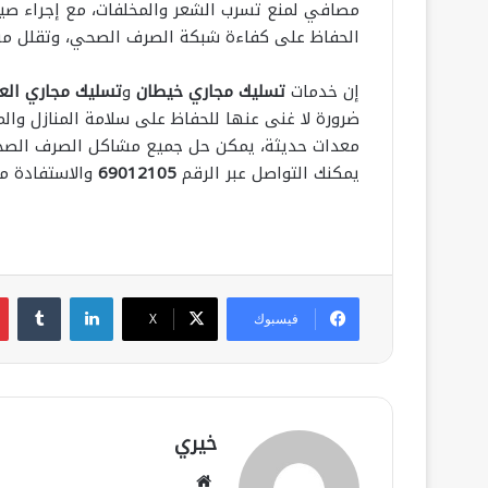
مصافي لمنع تسرب الشعر والمخلفات، مع إجراء صي
الحفاظ على كفاءة شبكة الصرف الصحي، وتقلل من 
إن خدمات
تسليك مجاري خيطان
و
تسليك مجاري الع
ضرورة لا غنى عنها للحفاظ على سلامة المنازل وا
معدات حديثة، يمكن حل جميع مشاكل الصرف الصحي
يمكنك التواصل عبر الرقم
69012105
والاستفادة من
لينكدإن
فيسبوك
‫X
خيري
موقع