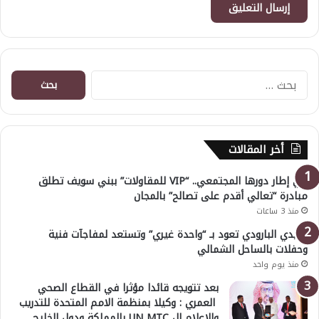
البحث
عن:
أخر المقالات
في إطار دورها المجتمعي.. “VIP للمقاولات” ببني سويف تطلق
مبادرة “تعالي أقدم على تصالح” بالمجان
منذ 3 ساعات
هايدي البارودي تعود بـ “واحدة غيري” وتستعد لمفاجآت فنية
وحفلات بالساحل الشمالي
منذ يوم واحد
بعد تتويجه قائدا مؤثرا في القطاع الصحي
العمري : وكيلا بمنظمة الامم المتحدة للتدريب
والاعلام ال UN MTC بالمملكة ودول الخليج