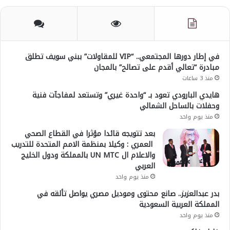
في إطار دورها المجتمعي.. “VIP للمقاولات” ببني سويف تطلق
مبادرة “تعالي أقدم على تصالح” بالمجان
منذ 3 ساعات
هايدي البارودي تعود بـ “واحدة غيري” وتستعد لمفاجآت فنية
وحفلات بالساحل الشمالي
منذ يوم واحد
بعد تتويجه قائدا مؤثرا في القطاع الصحي
العمري : وكيلا بمنظمة الامم المتحدة للتدريب
والاعلام ال UN MTC بالمملكة ودول الخليج
العربي
منذ يوم واحد
بدر عبدالعزيز.. صانع محتوى وموديل مصري يواصل تألقه في
المملكة العربية السعودية
منذ يوم واحد