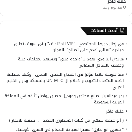
خليك فاكر
منذ يوم واحد
أحدث المقالات
في إطار دورها المجتمعي.. “VIP للمقاولات” ببني سويف تطلق
مبادرة “تعالي أقدم على تصالح” بالمجان
هايدي البارودي تعود بـ “واحدة غيري” وتستعد لمفاجآت فنية
وحفلات بالساحل الشمالي
بعد تتويجه قائدا مؤثرا في القطاع الصحي العمري : وكيلا بمنظمة
الامم المتحدة للتدريب والاعلام ال UN MTC بالمملكة ودول الخليج
العربي
بدر عبدالعزيز.. صانع محتوى وموديل مصري يواصل تألقه في المملكة
العربية السعودية
خليك فاكر
( أبو عيطة ينتهي من كتابه الاسطوري الجديد ….. بندقية للايجار )
” كشري ابو طارق” سفيرا لسياحة الطعام في الشرق الأوسط..