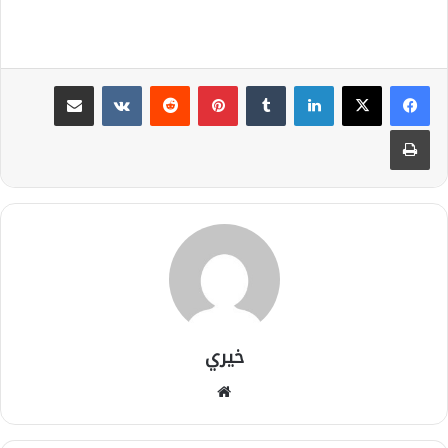
لينكدإن
بينتيريست
مشاركة عبر البريد
طباعة
خيري
موقع
الويب