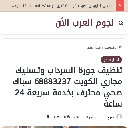
هايدي البارودي تعود بـ “واحدة غيري” وتستعد لمفاجآت فنية وحفلات بالساحل الشمالي
نجوم العرب الأن
بحث عن
الق
الرئيسية
/
اخبار مصر
اخبار مصر
تنظيف جورة السرداب وتـسليك
مجاري الكويت 68883237 سباك
صحي محترف بخدمة سريعة 24
ساعة
خيري
ديسمبر 30, 2025
0
4
3 دقائق