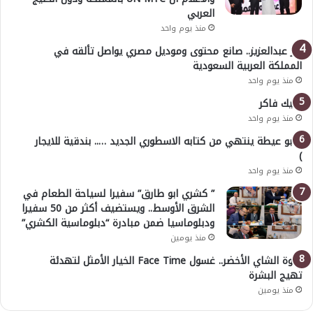
العربي
منذ يوم واحد
بدر عبدالعزيز.. صانع محتوى وموديل مصري يواصل تألقه في
المملكة العربية السعودية
منذ يوم واحد
خليك فاكر
منذ يوم واحد
( أبو عيطة ينتهي من كتابه الاسطوري الجديد ….. بندقية للايجار
)
منذ يوم واحد
” كشري ابو طارق” سفيرا لسياحة الطعام في
الشرق الأوسط.. ويستضيف أكثر من 50 سفيرا
ودبلوماسيا ضمن مبادرة “دبلوماسية الكشري”
منذ يومين
قوة الشاي الأخضر.. غسول Face Time الخيار الأمثل لتهدئة
تهيج البشرة
منذ يومين