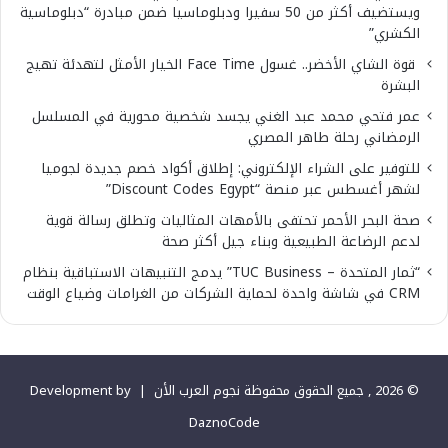
ويستضيف أكثر من 50 سفيرا ودبلوماسيا ضمن مبادرة “دبلوماسية
الكشري”
قوة الشاي الأخضر.. غسول Face Time الخيار الأمثل لتهدئة تهيج
البشرة
عمر فتحي محمد عبد الغني يجسد شخصية محورية في المسلسل
الرمضاني رحلة طاهر المصري
للتوفير على الشراء الإلكتروني: إطلاق أكواد خصم جديدة لجوميا
لشهر أغسطس عبر منصة “Discount Codes Egypt”
صحة البحر الأحمر تحتفى بالأمهات المثاليات وتطلق رسالة قوية
لدعم الرضاعة الطبيعية وبناء جيل أكثر صحة
“ثمار المتحدة – TUC Business” يدمج التنبيهات الاستباقية بنظام
CRM في شاشة واحدة لحماية الشركات من الغرامات وضياع الوقت
© 2026 , جميع الحقوق محفوظة نجوم العرب الأن |
Development by
DaznoCode