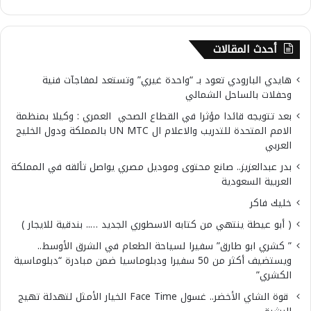
أحدث المقالات
هايدي البارودي تعود بـ “واحدة غيري” وتستعد لمفاجآت فنية
وحفلات بالساحل الشمالي
بعد تتويجه قائدا مؤثرا في القطاع الصحي العمري : وكيلا بمنظمة
الامم المتحدة للتدريب والاعلام ال UN MTC بالمملكة ودول الخليج
العربي
بدر عبدالعزيز.. صانع محتوى وموديل مصري يواصل تألقه في المملكة
العربية السعودية
خليك فاكر
( أبو عيطة ينتهي من كتابه الاسطوري الجديد ….. بندقية للايجار )
” كشري ابو طارق” سفيرا لسياحة الطعام في الشرق الأوسط..
ويستضيف أكثر من 50 سفيرا ودبلوماسيا ضمن مبادرة “دبلوماسية
الكشري”
قوة الشاي الأخضر.. غسول Face Time الخيار الأمثل لتهدئة تهيج