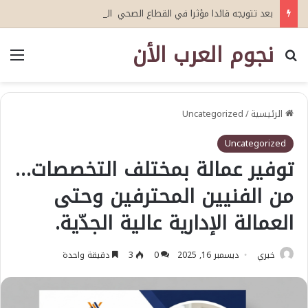
بعد تتويجه قائدا مؤثرا في القطاع الصحي العمري : وكيلا بمنظمة الامم المتحدة للتدريب والاعلام ال UN MTC بالمملكة ودول الخليج العربي
نجوم العرب الأن
بحث عن
الق
الرئيسية
/
Uncategorized
Uncategorized
توفير عمالة بمختلف التخصصات…
من الفنيين المحترفين وحتى
العمالة الإدارية عالية الجدّية.
خيري
ديسمبر 16, 2025
0
3
دقيقة واحدة