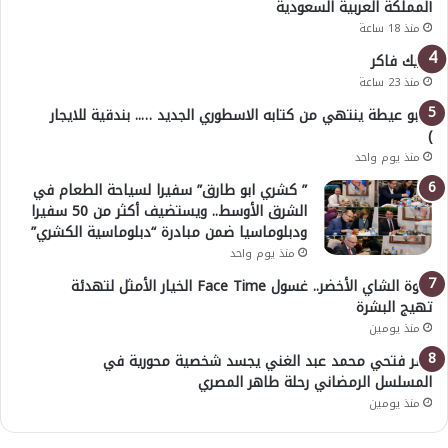
المملكة العربية السعودية
منذ 18 ساعة
خليك فاكر
منذ 23 ساعة
( أبو عيطة ينتهي من كتابه الاسطوري الجديد ….. بندقية للايجار
)
منذ يوم واحد
” كشري ابو طارق” سفيرا لسياحة الطعام في
الشرق الأوسط.. ويستضيف أكثر من 50 سفيرا
ودبلوماسيا ضمن مبادرة “دبلوماسية الكشري”
منذ يوم واحد
قوة الشاي الأخضر.. غسول Face Time الخيار الأمثل لتهدئة
تهيج البشرة
منذ يومين
عمر فتحي محمد عبد الغني يجسد شخصية محورية في
المسلسل الرمضاني رحلة طاهر المصري
منذ يومين