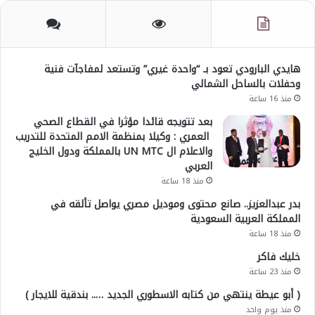
هايدي البارودي تعود بـ “واحدة غيري” وتستعد لمفاجآت فنية
وحفلات بالساحل الشمالي
منذ 16 ساعة
بعد تتويجه قائدا مؤثرا في القطاع الصحي
العمري : وكيلا بمنظمة الامم المتحدة للتدريب
والاعلام ال UN MTC بالمملكة ودول الخليج
العربي
منذ 18 ساعة
بدر عبدالعزيز.. صانع محتوى وموديل مصري يواصل تألقه في
المملكة العربية السعودية
منذ 18 ساعة
خليك فاكر
منذ 23 ساعة
( أبو عيطة ينتهي من كتابه الاسطوري الجديد ….. بندقية للايجار )
منذ يوم واحد