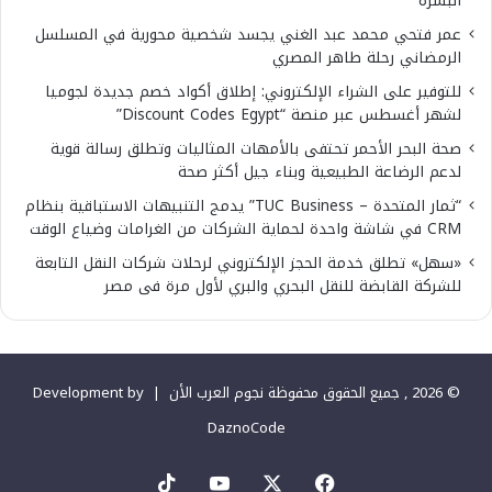
البشرة
عمر فتحي محمد عبد الغني يجسد شخصية محورية في المسلسل
الرمضاني رحلة طاهر المصري
للتوفير على الشراء الإلكتروني: إطلاق أكواد خصم جديدة لجوميا
لشهر أغسطس عبر منصة “Discount Codes Egypt”
صحة البحر الأحمر تحتفى بالأمهات المثاليات وتطلق رسالة قوية
لدعم الرضاعة الطبيعية وبناء جيل أكثر صحة
“ثمار المتحدة – TUC Business” يدمج التنبيهات الاستباقية بنظام
CRM في شاشة واحدة لحماية الشركات من الغرامات وضياع الوقت
«سهل» تطلق خدمة الحجز الإلكتروني لرحلات شركات النقل التابعة
للشركة القابضة للنقل البحري والبري لأول مرة فى مصر
© 2026 , جميع الحقوق محفوظة نجوم العرب الأن |
Development by
DaznoCode
‫X
فيسبوك
‫YouTube
‫TikTok