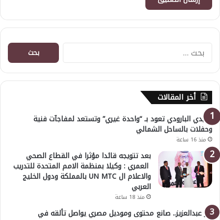
البحث
عن:
أخر المقالات
هايدي البارودي تعود بـ “واحدة غيري” وتستعد لمفاجآت فنية
وحفلات بالساحل الشمالي
منذ 16 ساعة
بعد تتويجه قائدا مؤثرا في القطاع الصحي
العمري : وكيلا بمنظمة الامم المتحدة للتدريب
والاعلام ال UN MTC بالمملكة ودول الخليج
العربي
منذ 18 ساعة
بدر عبدالعزيز.. صانع محتوى وموديل مصري يواصل تألقه في