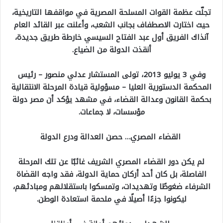
تجلّت عظمة القوات المسلحة المصرية في مواقفها التاريخية،
حيث اختارت الاصطفاف بجانب الشعب، وأعلنت عبر القائد العام
آنذاك الفريق أول عبد الفتاح السيسي خارطة طريق جديدة،
أنقذت الدولة من الضياع.
وفي 3 يوليو 2013، تولى المستشار عدلي منصور – رئيس
المحكمة الدستورية العليا – مسؤولية قيادة المرحلة الانتقالية
بحكمة القانون وعدالة القضاء، في مشهد يؤكد أن مصر دولة
مؤسسات، لا جماعات.
القضاء المصري… حصن العدالة ودرع الدولة
لم يكن دور القضاء المصري الشريف غائبًا عن تلك المرحلة
الفاصلة، بل كان أحد أركان حماية الدولة، فقد واجه القضاة
الشرفاء ضغوطًا وتهديدات، وتمسكوا باستقلالهم ومبادئهم،
ليكونوا جزءًا أصيلًا في ملحمة استعادة الوطن.