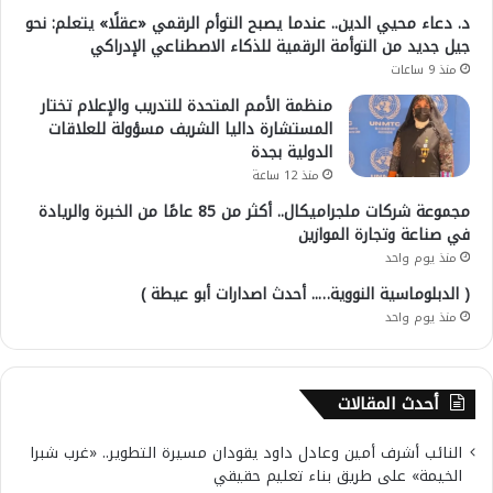
د. دعاء محيي الدين.. عندما يصبح التوأم الرقمي «عقلًا» يتعلم: نحو
جيل جديد من التوأمة الرقمية للذكاء الاصطناعي الإدراكي
منذ 9 ساعات
منظمة الأمم المتحدة للتدريب والإعلام تختار
المستشارة داليا الشريف مسؤولة للعلاقات
الدولية بجدة
منذ 12 ساعة
مجموعة شركات ملجراميكال.. أكثر من 85 عامًا من الخبرة والريادة
في صناعة وتجارة الموازين
منذ يوم واحد
( الدبلوماسية النووية….. أحدث اصدارات أبو عيطة )
منذ يوم واحد
أحدث المقالات
النائب أشرف أمين وعادل داود يقودان مسيرة التطوير.. «غرب شبرا
الخيمة» على طريق بناء تعليم حقيقي