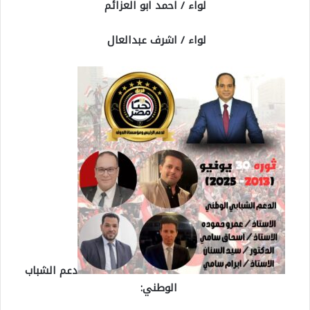
لواء / احمد ابو العزائم
لواء / اشرف عبدالعال
دعم الشباب
الوطني: