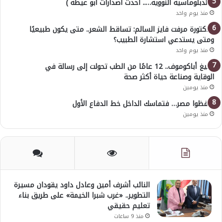
( الدبلوماسية النووية….. أحدث اصدارات أبو عيطة )
منذ يوم واحد
الدكتورة مرفت فايز السالم: تساقط الشعر.. متى يكون طبيعيًا
ومتى يستدعي استشارة الطبيب؟
منذ يوم واحد
أوليغ أباكوموف.. 12 عامًا من الطب تحولت إلى رسالة في
الوقاية وصناعة حياة أكثر صحة
منذ يومين
احفظوا مصر… فتماسك الداخل خط الدفاع الأول
منذ يومين
النائب أشرف أمين وعادل داود يقودان مسيرة
التطوير.. «غرب شبرا الخيمة» على طريق بناء
تعليم حقيقي
منذ 9 ساعات