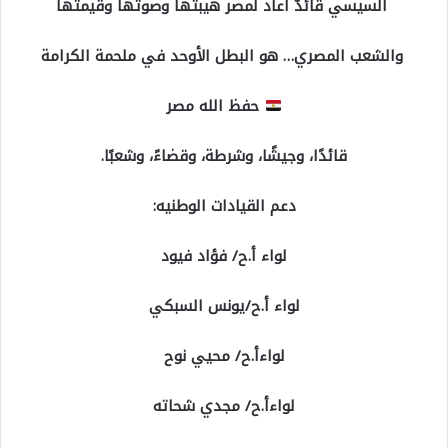
السيسي قائدٌ أعاد لمصر هيبتها وصوتها وقيمتها
والشعب المصري… هو البطل الأوحد في ملحمة الكرامة
حفظ الله مصر
قائدًا، وجيشًا، وشرطة، وقضاءً، وشعبًا.
دعم القيادات الوطنيه:
لواء أ.ح/ فؤاد فيود
لواء أ.ح/يونس السبكي
لواءأ.ح/ محيي نوح
لواءأ.ح/ مجدي شحاته