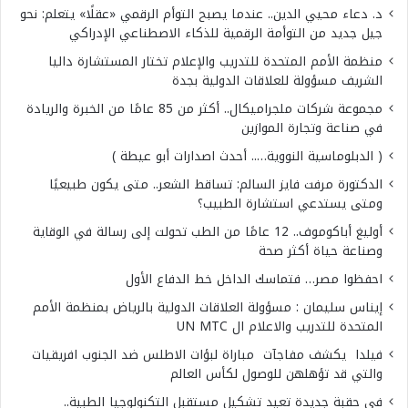
د. دعاء محيي الدين.. عندما يصبح التوأم الرقمي «عقلًا» يتعلم: نحو
جيل جديد من التوأمة الرقمية للذكاء الاصطناعي الإدراكي
منظمة الأمم المتحدة للتدريب والإعلام تختار المستشارة داليا
الشريف مسؤولة للعلاقات الدولية بجدة
مجموعة شركات ملجراميكال.. أكثر من 85 عامًا من الخبرة والريادة
في صناعة وتجارة الموازين
( الدبلوماسية النووية….. أحدث اصدارات أبو عيطة )
الدكتورة مرفت فايز السالم: تساقط الشعر.. متى يكون طبيعيًا
ومتى يستدعي استشارة الطبيب؟
أوليغ أباكوموف.. 12 عامًا من الطب تحولت إلى رسالة في الوقاية
وصناعة حياة أكثر صحة
احفظوا مصر… فتماسك الداخل خط الدفاع الأول
إيناس سليمان : مسؤولة العلاقات الدولية بالرياض بمنظمة الأمم
المتحدة للتدريب والاعلام ال UN MTC
فيلدا يكشف مفاجآت مباراة لبؤات الاطلس ضد الجنوب افريقيات
والتي قد تؤهلهن للوصول لكأس العالم
في حقبة جديدة تعيد تشكيل مستقبل التكنولوجيا الطبية..