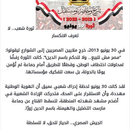
ثورة شعب… لا
تعرف الانكسار
في 30 يونيو 2013، خرج ملايين المصريين إلى الشوارع ليقولوا:
“مصر مش للبيع… ولا للحكم باسم الدين!”. كانت الثورة رفضًا
لمحاولات اختطاف الوطن، وقطعًا للطريق أمام جماعة لم تُؤمن
يومًا بالدولة، بل سعت لتفكيك مؤسساتها.
لقد كانت 30 يونيو لحظة إدراك شعبي عميق أن الهوية الوطنية
مهددة، وأن الاستقرار على المحك. فتحركت الإرادة الشعبية في
أضخم مشهد شهدته المنطقة، لتسقط القناع عن جماعة
مارست التضليل والهيمنة، باسم الدين زورًا.
الجيش المصري… انحياز للحق، لا للسلطة