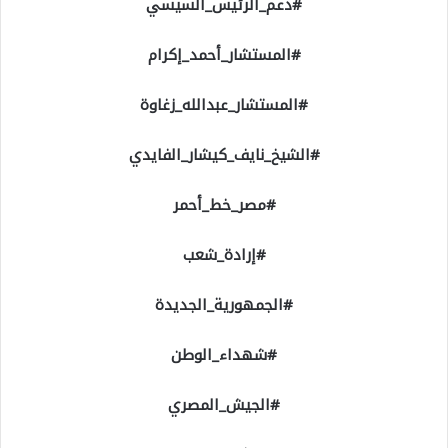
#دعم_الرئيس_السيسي
#المستشار_أحمد_إكرام
#المستشار_عبدالله_زغاوة
#الشيخ_نايف_كيشار_الفايدي
#مصر_خط_أحمر
#إرادة_شعب
#الجمهورية_الجديدة
#شهداء_الوطن
#الجيش_المصري