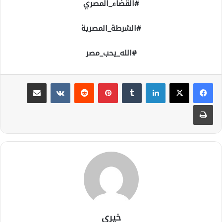
#القضاء_المصري
#الشرطة_المصرية
#الله_يحب_مصر
لينكدإن
بينتيريست
مشاركة عبر البريد
طباعة
خيري