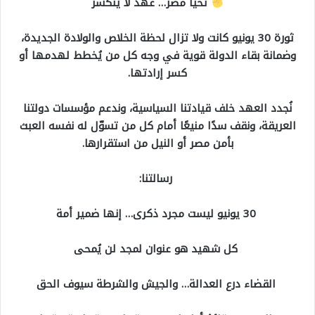
تحيا مصر… عهد لا ينكسر
ثورة 30 يونيو كانت ولا تزال لحظة الخلاص والولادة الجديدة،
وضمانة بقاء الدولة قوية في وجه كل من يُخطط لهدمها أو
كسر إرادتها.
نُجدد العهد خلف قيادتنا السياسية، وندعم مؤسسات دولتنا
العريقة، ونقف سدًا منيعًا أمام كل من تسوّل له نفسه العبث
بأمن مصر أو النيل من استقرارها.
رسالتنا:
30 يونيو ليست مجرد ذكرى… إنها ضمير أمة
كل شهيد هو عنوان لمجد لن يُمحى
القضاء درع العدالة… والجيش والشرطة سيوف الحق