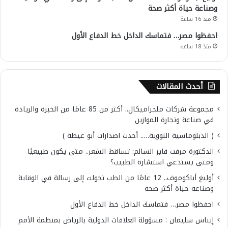
وصناعة حياة أكثر صحة
منذ 16 ساعة
احفظوا مصر… فتماسك الداخل خط الدفاع الأول
منذ 18 ساعة
أحدث المقالات
مجموعة شركات ملجراميكال.. أكثر من 85 عامًا من الخبرة والريادة
في صناعة وتجارة الموازين
( الدبلوماسية النووية….. أحدث اصدارات أبو عيطة )
الدكتورة مرفت فايز السالم: تساقط الشعر.. متى يكون طبيعيًا
ومتى يستدعي استشارة الطبيب؟
أوليغ أباكوموف.. 12 عامًا من الطب تحولت إلى رسالة في الوقاية
وصناعة حياة أكثر صحة
احفظوا مصر… فتماسك الداخل خط الدفاع الأول
إيناس سليمان : مسؤولة العلاقات الدولية بالرياض بمنظمة الأمم