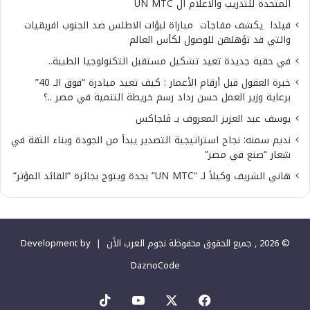
المتحدة للتدريب والاعلام ال UN MTC
فيلدا يكشف مفاجآت مباراة لبؤات الاطلس ضد الجنوب افريقيات
والتي قد تؤهلهن للوصول لكأس العالم
في حقبة جديدة تعيد تشكيل مستقبل التكنولوجيا الطبية..
خبرة العقول قبل أرقام الأعمار : كيف تعيد مبادرة “فوق الـ 40”
برعاية وزير العمل حسن رداد رسم خريطة التنمية في مصر ..؟
يوسف عبد العزيز المعروف بـ ڤلجاكس
نديم سمنه: نجاح استراتيجية التصدير يبدأ من الجودة وبناء الثقة في
شعار “صنع في مصر”
هاني الشريف وكيلاً لـ “UN MTC” بجدة ويتوج بجائزة “القائد المؤثر”
© 2026 , جميع الحقوق محفوظة نجوم العرب الأن |
Development by
DaznoCode
‫X
فيسبوك
‫YouTube
‫TikTok