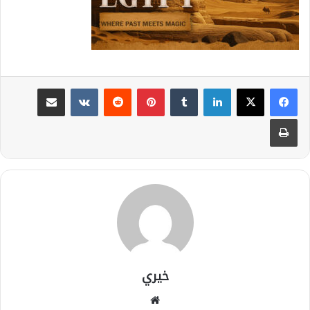
لينكدإن
بينتيريست
مشاركة عبر البريد
طباعة
خيري
موقع