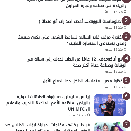
والريادة في صناعة وتجارة الموازين
منذ 12 ساعة
( الدبلوماسية النووية….. أحدث اصدارات أبو عيطة )
منذ 12 ساعة
الدكتورة مرفت فايز السالم: تساقط الشعر.. متى يكون طبيعيًا
ومتى يستدعي استشارة الطبيب؟
منذ 13 ساعة
أوليغ أباكوموف.. 12 عامًا من الطب تحولت إلى رسالة في
الوقاية وصناعة حياة أكثر صحة
منذ 16 ساعة
احفظوا مصر… فتماسك الداخل خط الدفاع الأول
منذ 18 ساعة
إيناس سليمان : مسؤولة العلاقات الدولية
بالرياض بمنظمة الأمم المتحدة للتدريب والاعلام
ال UN MTC
منذ 19 ساعة
فيلدا يكشف مفاجآت مباراة لبؤات الاطلس ضد