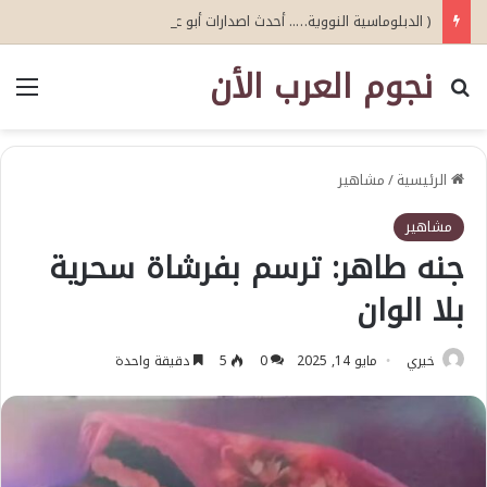
( الدبلوماسية النووية….. أحدث اصدارات أبو عيطة )
نجوم العرب الأن
بحث عن
الق
الرئيسية
/
مشاهير
مشاهير
جنه طاهر: ترسم بفرشاة سحرية
بلا الوان
خيري
مايو 14, 2025
0
5
دقيقة واحدة