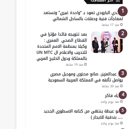
أخر المقالات
هايدي البارودي تعود بـ “واحدة غيري” وتستعد
لمفاجآت فنية وحفلات بالساحل الشمالي
منذ 17 ساعة
بعد تتويجه قائدا مؤثرا في
القطاع الصحي العمري :
وكيلا بمنظمة الامم المتحدة
للتدريب والاعلام ال UN MTC
بالمملكة ودول الخليج العربي
منذ 19 ساعة
بدر عبدالعزيز.. صانع محتوى وموديل مصري
يواصل تألقه في المملكة العربية السعودية
منذ 20 ساعة
خليك فاكر
منذ يوم واحد
( أبو عيطة ينتهي من كتابه الاسطوري الجديد
….. بندقية للايجار )
منذ يوم واحد