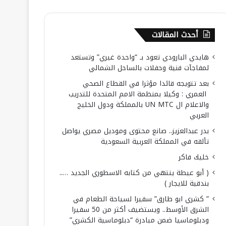
أحدث المقالات
هايدي البارودي تعود بـ “واحدة غيري” وتستعد
لمفاجآت فنية وحفلات بالساحل الشمالي
بعد تتويجه قائدا مؤثرا في القطاع الصحي
العمري : وكيلا بمنظمة الامم المتحدة للتدريب
والاعلام ال UN MTC بالمملكة ودول الخليج
العربي
بدر عبدالعزيز.. صانع محتوى وموديل مصري يواصل
تألقه في المملكة العربية السعودية
خليك فاكر
( أبو عيطة ينتهي من كتابه الاسطوري الجديد …..
بندقية للايجار )
” كشري ابو طارق” سفيرا لسياحة الطعام في
الشرق الأوسط.. ويستضيف أكثر من 50 سفيرا
ودبلوماسيا ضمن مبادرة “دبلوماسية الكشري”