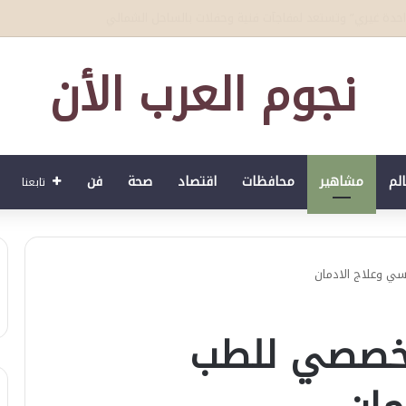
لصحي العمري : وكيلا بمنظمة الامم المتحدة للتدريب والاعلام ال UN MTC بالمملكة ودول الخليج العربي
نجوم العرب الأن
الم
مشاهير
محافظات
اقتصاد
صحة
فن
تابعنا
ي وعلاج الادمان
لتخصصي للطب