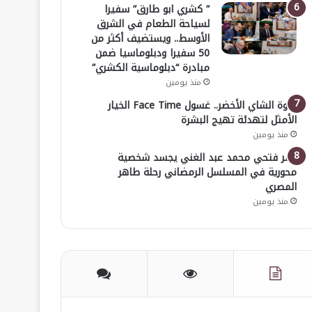
” كشري ابو طارق” سفيرا
لسياحة الطعام في الشرق
الأوسط.. ويستضيف أكثر من
50 سفيرا ودبلوماسيا ضمن
مبادرة “دبلوماسية الكشري”
منذ يومين
قوة الشاي الأخضر.. غسول Face Time الخيار
الأمثل لتهدئة تهيج البشرة
منذ يومين
عمر فتحي محمد عبد الغني يجسد شخصية
محورية في المسلسل الرمضاني رحلة طاهر
المصري
منذ يومين