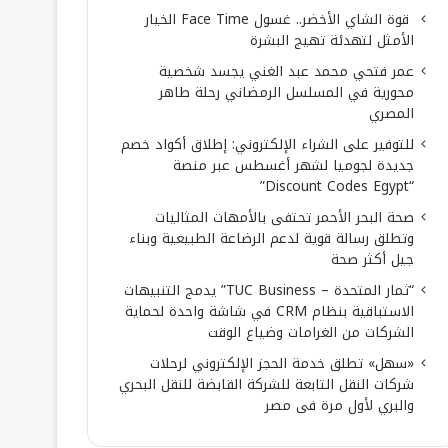
قوة الشاي الأخضر.. غسول Face Time الخيار
الأمثل لتهدئة تهيج البشرة
عمر فتحي محمد عبد الغني يجسد شخصية
محورية في المسلسل الرمضاني رحلة طاهر
المصري
للتوفير على الشراء الإلكتروني: إطلاق أكواد خصم
جديدة لجوميا لشهر أغسطس عبر منصة
“Discount Codes Egypt”
صحة البحر الأحمر تحتفى بالأمهات المثاليات
وتطلق رسالة قوية لدعم الرضاعة الطبيعية وبناء
جيل أكثر صحة
“ثمار المتحدة – TUC Business” يدمج التنبيهات
الاستباقية بنظام CRM في شاشة واحدة لحماية
الشركات من الغرامات وضياع الوقت
«سهل» تطلق خدمة الحجز الإلكتروني لرحلات
شركات النقل التابعة للشركة القابضة للنقل البحري
والبري لأول مرة فى مصر