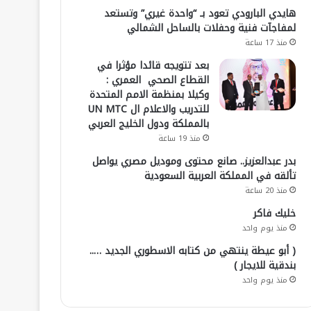
هايدي البارودي تعود بـ “واحدة غيري” وتستعد
لمفاجآت فنية وحفلات بالساحل الشمالي
منذ 17 ساعة
بعد تتويجه قائدا مؤثرا في
القطاع الصحي العمري :
وكيلا بمنظمة الامم المتحدة
للتدريب والاعلام ال UN MTC
بالمملكة ودول الخليج العربي
منذ 19 ساعة
بدر عبدالعزيز.. صانع محتوى وموديل مصري يواصل
تألقه في المملكة العربية السعودية
منذ 20 ساعة
خليك فاكر
منذ يوم واحد
( أبو عيطة ينتهي من كتابه الاسطوري الجديد …..
بندقية للايجار )
منذ يوم واحد