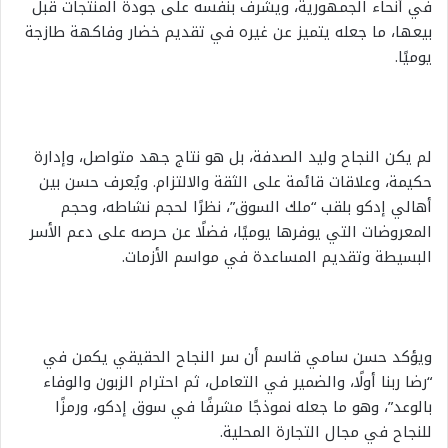
في أنحاء الجمهورية، ويشرف بنفسه على جودة المنتجات قبل
بيعها، ما جعله يتميز عن غيره في تقديم خضار وفاكهة طازجة
يوميًا.
لم يكن النجاح وليد الصدفة، بل هو نتاج جهد متواصل، وإدارة
حكيمة، وعلاقات قائمة على الثقة والالتزام. ويُعرف حسن بين
أهالي إدكو بلقب “ملك السوق”، نظرًا لحجم نشاطه، وحجم
المعروضات التي يوفرها يوميًا، فضلًا عن حرصه على دعم الأسر
البسيطة وتقديم المساعدة في مواسم الأزمات.
ويؤكد حسن سامي قاسم أن سر النجاح الحقيقي يكمن في
“رضا ربنا أولًا، والضمير في التعامل، ثم احترام الزبون والوفاء
بالوعد”، وهو ما جعله نموذجًا مشرفًا في سوق إدكو، ورمزًا
للنجاح في مجال التجارة المحلية.