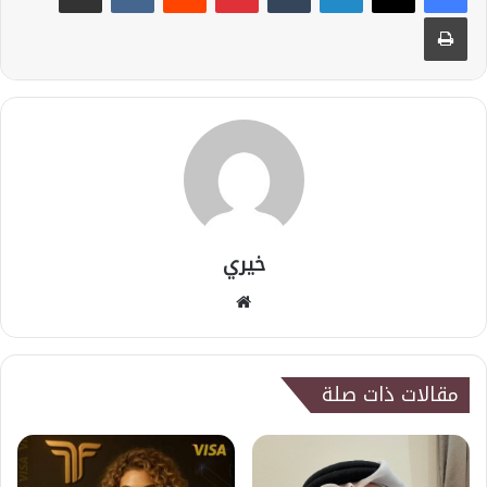
طباعة
خيري
موقع
الويب
مقالات ذات صلة