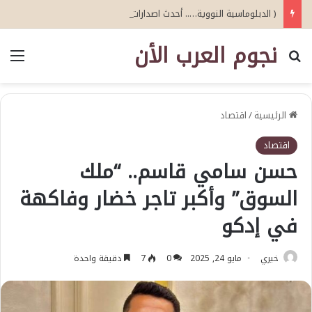
( الدبلوماسية النووية….. أحدث اصدارات أبو عيطة )
نجوم العرب الأن
بحث عن
الق
الرئيسية
/
اقتصاد
اقتصاد
حسن سامي قاسم.. “ملك
السوق” وأكبر تاجر خضار وفاكهة
في إدكو
خيري
مايو 24, 2025
0
7
دقيقة واحدة