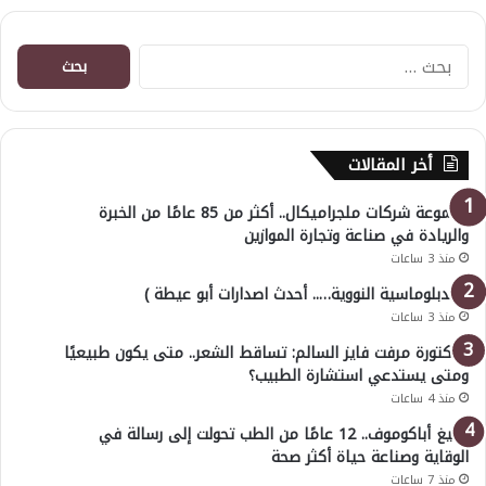
البحث
عن:
أخر المقالات
مجموعة شركات ملجراميكال.. أكثر من 85 عامًا من الخبرة
والريادة في صناعة وتجارة الموازين
منذ 3 ساعات
( الدبلوماسية النووية….. أحدث اصدارات أبو عيطة )
منذ 3 ساعات
الدكتورة مرفت فايز السالم: تساقط الشعر.. متى يكون طبيعيًا
ومتى يستدعي استشارة الطبيب؟
منذ 4 ساعات
أوليغ أباكوموف.. 12 عامًا من الطب تحولت إلى رسالة في
الوقاية وصناعة حياة أكثر صحة
منذ 7 ساعات