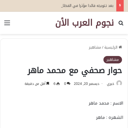
بعد تتويجه قائدا مؤثرا في القطاع الصحي العمري : وكيلا بمنظمة الامم المتحدة للتدريب والاعلام ال UN MTC بالمملكة ودول الخليج العربي
نجوم العرب الأن
بحث عن
الق
الرئيسية
/
مشاهير
مشاهير
حوار صحفي مع محمد ماهر
خيري
ديسمبر 20, 2024
0
6
أقل من دقيقة
الاسم : محمد ماهر
الشهره : ماهر