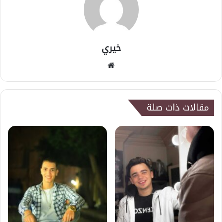
خيري
موقع
الويب
مقالات ذات صلة