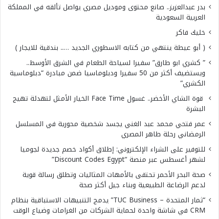
بدر عبدالعزيز.. صانع محتوى وموديل مصري يواصل تألقه في المملكة
العربية السعودية
خليك فاكر
( أبو عيطة ينتهي من كتابه الاسطوري الجديد ….. بندقية للايجار )
” كشري ابو طارق” سفيرا لسياحة الطعام في الشرق الأوسط..
ويستضيف أكثر من 50 سفيرا ودبلوماسيا ضمن مبادرة “دبلوماسية
الكشري”
قوة الشاي الأخضر.. غسول Face Time الخيار الأمثل لتهدئة تهيج
البشرة
عمر فتحي محمد عبد الغني يجسد شخصية محورية في المسلسل
الرمضاني رحلة طاهر المصري
للتوفير على الشراء الإلكتروني: إطلاق أكواد خصم جديدة لجوميا
لشهر أغسطس عبر منصة “Discount Codes Egypt”
صحة البحر الأحمر تحتفى بالأمهات المثاليات وتطلق رسالة قوية
لدعم الرضاعة الطبيعية وبناء جيل أكثر صحة
“ثمار المتحدة – TUC Business” يدمج التنبيهات الاستباقية بنظام
CRM في شاشة واحدة لحماية الشركات من الغرامات وضياع الوقت