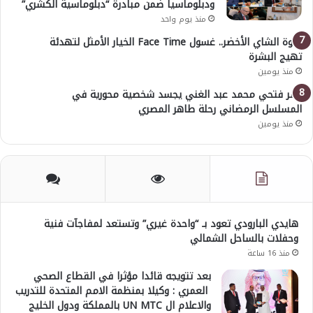
ودبلوماسيا ضمن مبادرة “دبلوماسية الكشري”
منذ يوم واحد
قوة الشاي الأخضر.. غسول Face Time الخيار الأمثل لتهدئة
تهيج البشرة
منذ يومين
عمر فتحي محمد عبد الغني يجسد شخصية محورية في
المسلسل الرمضاني رحلة طاهر المصري
منذ يومين
هايدي البارودي تعود بـ “واحدة غيري” وتستعد لمفاجآت فنية
وحفلات بالساحل الشمالي
منذ 16 ساعة
بعد تتويجه قائدا مؤثرا في القطاع الصحي
العمري : وكيلا بمنظمة الامم المتحدة للتدريب
والاعلام ال UN MTC بالمملكة ودول الخليج