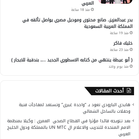
العربي
منذ 18 ساعة
بدر عبدالعزيز.. صانع محتوى وموديل مصري يواصل تألقه في
المملكة العربية السعودية
منذ 19 ساعة
خليك فاكر
منذ 23 ساعة
( أبو عيطة ينتهي من كتابه الاسطوري الجديد ….. بندقية للايجار )
منذ يوم واحد
أحدث المقالات
هايدي البارودي تعود بـ “واحدة غيري” وتستعد لمفاجآت فنية
وحفلات بالساحل الشمالي
بعد تتويجه قائدا مؤثرا في القطاع الصحي العمري : وكيلا بمنظمة
الامم المتحدة للتدريب والاعلام ال UN MTC بالمملكة ودول الخليج
العربي