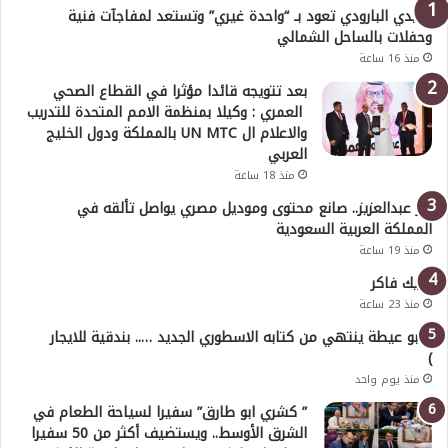
هايدي البارودي تعود بـ “واحدة غيري” وتستعد لمفاجآت فنية
وحفلات بالساحل الشمالي
منذ 16 ساعة
بعد تتويجه قائدا مؤثرا في القطاع الصحي
العمري : وكيلا بمنظمة الامم المتحدة للتدريب
والاعلام ال UN MTC بالمملكة ودول الخليج
العربي
منذ 18 ساعة
بدر عبدالعزيز.. صانع محتوى وموديل مصري يواصل تألقه في
المملكة العربية السعودية
منذ 19 ساعة
خليك فاكر
منذ 23 ساعة
( أبو عيطة ينتهي من كتابه الاسطوري الجديد ….. بندقية للايجار
)
منذ يوم واحد
” كشري ابو طارق” سفيرا لسياحة الطعام في
الشرق الأوسط.. ويستضيف أكثر من 50 سفيرا