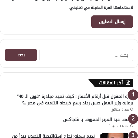
لاستخدامها المرة المقبلة في تعليقي.
البحث
عن:
أخر المقالات
خبرة العقول قبل أرقام الأعمار : كيف تعيد مبادرة “فوق الـ 40”
برعاية وزير العمل حسن رداد رسم خريطة التنمية في مصر ..؟
منذ 6 دقائق
يوسف عبد العزيز المعروف بـ ڤلجاكس
منذ 14 دقيقة
نديم سمنه: نجاح استراتيجية التصدير يبدأ من