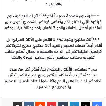
والاحتياجات.
* **غرف نوم مُصممة خصيصاً لكم:** نُقدّم تصاميم غرف نوم
مُبتكرة تُلبّي احتياجاتكم وتُعكس ذوقكم الشخصيّ. نُحرص على
استخدام أفضل الخامات والموادّ لضمان راحة ومتانة غرف نومكم.
* **أثاث مكتبيّ وشركات:** لا نقتصر على الأثاث المنزليّ، بل
نُقدّم أيضاً خدمات تصميم وتنفيذ أثاث مكتبيّ عصريّ لشركاتكم،
مُراعيين احتياجاتكم في الراحة والعملية والجمال. نُصمّم مكاتب
تنفيذية ومكاتب موظفين بأعلى معايير الجودة والدقة
في “المهندس للأثاث والديكور”، نحنُ نُقدّم أكثر من مجرد
منتجات؛ نُقدّم تجربةً مُتكاملةً تُلبّي جميع احتياجاتكم وتُحقّق
أحلامكم. تواصلوا معي اليوم واكتشفوا العالم الجميل للتصميم
والديكور مع خالد سيد.
لينكدإن
بينتيريست
مشاركة عبر البريد