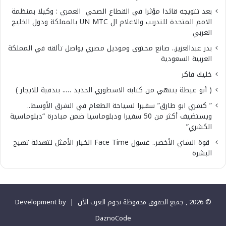
بعد تتويجه قائدا مؤثرا في القطاع الصحي العمري : وكيلا بمنظمة
الامم المتحدة للتدريب والاعلام ال UN MTC بالمملكة ودول الخليج
العربي
بدر عبدالعزيز.. صانع محتوى وموديل مصري يواصل تألقه في المملكة
العربية السعودية
خليك فاكر
( أبو عيطة ينتهي من كتابه الاسطوري الجديد ….. بندقية للايجار )
” كشري ابو طارق” سفيرا لسياحة الطعام في الشرق الأوسط..
ويستضيف أكثر من 50 سفيرا ودبلوماسيا ضمن مبادرة “دبلوماسية
الكشري”
قوة الشاي الأخضر.. غسول Face Time الخيار الأمثل لتهدئة تهيج
البشرة
© 2026 , جميع الحقوق محفوظة نجوم العرب الأن |
Development by
DaznoCode