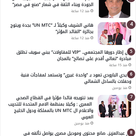
الجودة وبناء الثقة في شعار “صنع في مصر”
منذ 12 ساعة
هاني الشريف وكيلاً لـ “UN MTC” بجدة ويتوج
بجائزة “القائد المؤثر”
منذ 12 ساعة
في إطار دورها المجتمعي.. “VIP للمقاولات” ببني سويف تطلق
مبادرة “تعالي أقدم على تصالح” بالمجان
منذ 15 ساعة
هايدي البارودي تعود بـ “واحدة غيري” وتستعد لمفاجآت فنية
وحفلات بالساحل الشمالي
منذ يومين
بعد تتويجه قائدا مؤثرا في القطاع الصحي
العمري : وكيلا بمنظمة الامم المتحدة للتدريب
والاعلام ال UN MTC بالمملكة ودول الخليج
العربي
منذ يومين
بدر عبدالعزيز.. صانع محتوى وموديل مصري يواصل تألقه في