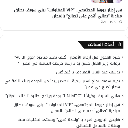
في إطار دورها المجتمعي.. “VIP للمقاولات” ببني سويف تطلق
مبادرة “تعالي أقدم على تصالح” بالمجان
منذ 15 ساعة
أحدث المقالات
خبرة العقول قبل أرقام الأعمار : كيف تعيد مبادرة “فوق الـ 40”
برعاية وزير العمل حسن رداد رسم خريطة التنمية في مصر ..؟
يوسف عبد العزيز المعروف بـ ڤلجاكس
نديم سمنه: نجاح استراتيجية التصدير يبدأ من الجودة وبناء الثقة في
شعار “صنع في مصر”
هاني الشريف وكيلاً لـ “UN MTC” بجدة ويتوج بجائزة “القائد المؤثر”
في إطار دورها المجتمعي.. “VIP للمقاولات” ببني سويف تطلق
مبادرة “تعالي أقدم على تصالح” بالمجان
هايدي البارودي تعود بـ “واحدة غيري” وتستعد لمفاجآت فنية
وحفلات بالساحل الشمالي