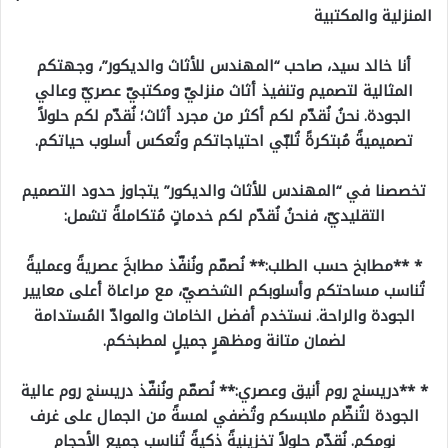
المنزلية والمكتبية
أنا خالد سيد، صاحب “المهندس للأثاث والديكور”، وجهتكم
المثالية لتصميم وتنفيذ أثاث منزليّ ومكتبيّ عصريّ وعالي
الجودة. نحنُ نُقدّم لكم أكثر من مجرد أثاث؛ نُقدّم لكم حلولاً
تصميميةً مُبتكرةً تُلبّي احتياجاتكم وتُعكس أسلوب حياتكم.
تخصصنا في “المهندس للأثاث والديكور” يتجاوز حدود التصميم
التقليديّ، فنحنُ نُقدّم لكم خدماتٍ مُتكاملةً تشمل:
* **مطابخ حسب الطلب:** نُصمّم ونُنفّذ مطابخَ عصريةً وعمليةً
تُناسب مساحتكم وأسلوبكم الشخصيّ، مع مراعاة أعلى معايير
الجودة والراحة. نستخدم أفضل الخامات والموادّ المُستدامة
لضمان متانة ومظهرٍ جميلٍ لمطبخكم.
* **دريسنج روم أنيق وعصري:** نُصمّم ونُنفّذ دريسنج روم عالية
الجودة لتُنظّم ملابسكم وتُضفي لمسةً من الجمال على غرف
نومكم. نُقدّم حلولاً تخزينيةً ذكيةً تُناسب جميع الأحجام