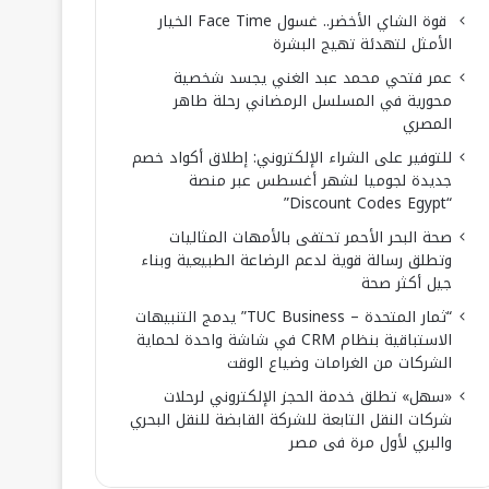
قوة الشاي الأخضر.. غسول Face Time الخيار
الأمثل لتهدئة تهيج البشرة
عمر فتحي محمد عبد الغني يجسد شخصية
محورية في المسلسل الرمضاني رحلة طاهر
المصري
للتوفير على الشراء الإلكتروني: إطلاق أكواد خصم
جديدة لجوميا لشهر أغسطس عبر منصة
“Discount Codes Egypt”
صحة البحر الأحمر تحتفى بالأمهات المثاليات
وتطلق رسالة قوية لدعم الرضاعة الطبيعية وبناء
جيل أكثر صحة
“ثمار المتحدة – TUC Business” يدمج التنبيهات
الاستباقية بنظام CRM في شاشة واحدة لحماية
الشركات من الغرامات وضياع الوقت
«سهل» تطلق خدمة الحجز الإلكتروني لرحلات
شركات النقل التابعة للشركة القابضة للنقل البحري
والبري لأول مرة فى مصر