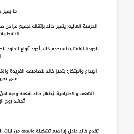
ما يميز خ
الحرفية العالية: يتميز خالد بإتقانه لجميع مراحل صن
التشطيبات 
الجودة المُمتازة:يُستخدم خالد أجود أنواع الجلود 
ا
الإبداع والابتكار: يتميز خالد بتصاميمه الفريدة وا
على تجرب
الشغف والاحترافية: يُظهر خالد شغفه وحبه لفن
تُجسّد روح الإ
يُقدم خالد عادل إبراهيم تشكيلة واسعة من ليات ال