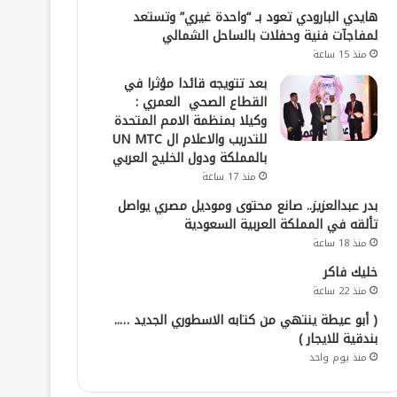
هايدي البارودي تعود بـ “واحدة غيري” وتستعد
لمفاجآت فنية وحفلات بالساحل الشمالي
منذ 15 ساعة
بعد تتويجه قائدا مؤثرا في
القطاع الصحي العمري :
وكيلا بمنظمة الامم المتحدة
للتدريب والاعلام ال UN MTC
بالمملكة ودول الخليج العربي
منذ 17 ساعة
بدر عبدالعزيز.. صانع محتوى وموديل مصري يواصل
تألقه في المملكة العربية السعودية
منذ 18 ساعة
خليك فاكر
منذ 22 ساعة
( أبو عيطة ينتهي من كتابه الاسطوري الجديد …..
بندقية للايجار )
منذ يوم واحد