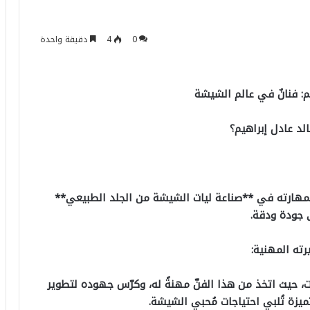
0
4
دقيقة واحدة
م: فنانٌ في عالم الشيشة
لد عادل إبراهيم؟
رف بمهارته في **صناعة ليات الشيشة من الجلد الطبيعي**
 جودة ودقة.
ته المهنية:
 حيث اتخذ من هذا الفنّ مهنةً له، وكرّس جهوده لتطوير
ميزة تُلبي احتياجات مُحبي الشيشة.