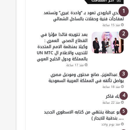
أخر المقالات
هايدي البارودي تعود بـ “واحدة غيري” وتستعد
لمفاجآت فنية وحفلات بالساحل الشمالي
منذ 15 ساعة
بعد تتويجه قائدا مؤثرا في
القطاع الصحي العمري :
وكيلا بمنظمة الامم المتحدة
للتدريب والاعلام ال UN MTC
بالمملكة ودول الخليج العربي
منذ 17 ساعة
بدر عبدالعزيز.. صانع محتوى وموديل مصري
يواصل تألقه في المملكة العربية السعودية
منذ 18 ساعة
خليك فاكر
منذ 22 ساعة
( أبو عيطة ينتهي من كتابه الاسطوري الجديد
….. بندقية للايجار )
منذ يوم واحد