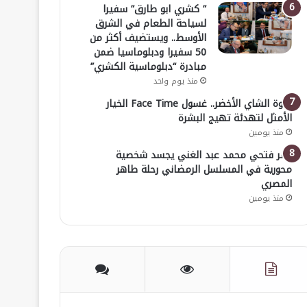
” كشري ابو طارق” سفيرا
لسياحة الطعام في الشرق
الأوسط.. ويستضيف أكثر من
50 سفيرا ودبلوماسيا ضمن
مبادرة “دبلوماسية الكشري”
منذ يوم واحد
قوة الشاي الأخضر.. غسول Face Time الخيار
الأمثل لتهدئة تهيج البشرة
منذ يومين
عمر فتحي محمد عبد الغني يجسد شخصية
محورية في المسلسل الرمضاني رحلة طاهر
المصري
منذ يومين