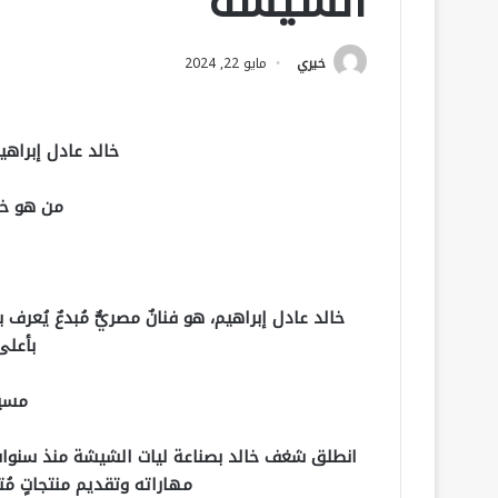
الشيشة
خيري
مايو 22, 2024
خالد عادل إبراهي
من هو خا
خالد عادل إبراهيم، هو فنانٌ مصريٌّ مُبدعٌ يُع
بأعلى
مسير
انطلق شغف خالد بصناعة ليات الشيشة منذ سنوات،
مهاراته وتقديم منتجاتٍ مُت