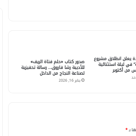
ة يعلن انطلاق مشروع
صدور كتاب «حلم فتاة الريف»
” في ليلة استثنائية
للأديبة رشا فاروق… رسالة تحفيزية
س من أكتوبر
لصناعة النجاح من الداخل
حد
يناير 16, 2026
ها بـ
*