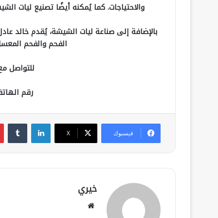
والاحتياجات. كما يُمكنه أيضًا تصنيع ليات الشي
بالإضافة إلى صناعة ليات الشيشة، يُقدم خالد عا
الفحم والفحم المعسل
للتواصل مع 
رقم الهاتف: [314647
لينكدإن
فيسبوك
‫X
خيري
موقع
الويب