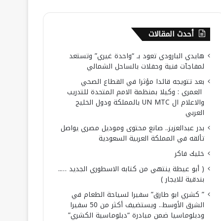
أحدث المقالات
هايدي البارودي تعود بـ “واحدة غيري” وتستعد
لمفاجآت فنية وحفلات بالساحل الشمالي
بعد تتويجه قائدا مؤثرا في القطاع الصحي
العمري : وكيلا بمنظمة الامم المتحدة للتدريب
والاعلام ال UN MTC بالمملكة ودول الخليج
العربي
بدر عبدالعزيز.. صانع محتوى وموديل مصري يواصل
تألقه في المملكة العربية السعودية
خليك فاكر
( أبو عيطة ينتهي من كتابه الاسطوري الجديد …..
بندقية للايجار )
” كشري ابو طارق” سفيرا لسياحة الطعام في
الشرق الأوسط.. ويستضيف أكثر من 50 سفيرا
ودبلوماسيا ضمن مبادرة “دبلوماسية الكشري”