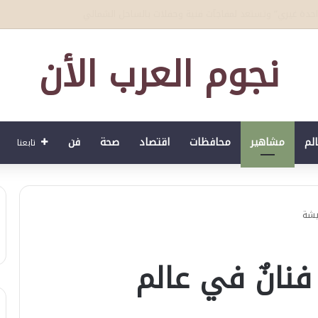
لصحي العمري : وكيلا بمنظمة الامم المتحدة للتدريب والاعلام ال UN MTC بالمملكة ودول الخليج العربي
نجوم العرب الأن
الم
مشاهير
محافظات
اقتصاد
صحة
فن
تابعنا
يشة
 فنانٌ في عالم