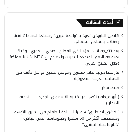
أحدث المقالات
هايدي البارودي تعود بـ “واحدة غيري” وتستعد لمفاجآت فنية
وحفلات بالساحل الشمالي
بعد تتويجه قائدا مؤثرا في القطاع الصحي العمري : وكيلا
بمنظمة الامم المتحدة للتدريب والاعلام ال UN MTC بالمملكة
ودول الخليج العربي
بدر عبدالعزيز.. صانع محتوى وموديل مصري يواصل تألقه في
المملكة العربية السعودية
خليك فاكر
( أبو عيطة ينتهي من كتابه الاسطوري الجديد ….. بندقية
للايجار )
” كشري ابو طارق” سفيرا لسياحة الطعام في الشرق الأوسط..
ويستضيف أكثر من 50 سفيرا ودبلوماسيا ضمن مبادرة
“دبلوماسية الكشري”