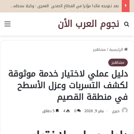
بعد تتويجه قائدا مؤثرا في القطاع الصحي العمري : وكيلا بمنظمة الامم المتحدة للتدريب والاعلام ال UN MTC بالمملكة ودول الخليج العربي
نجوم العرب الأن
بحث عن
الق
الرئيسية
/
مشاهير
مشاهير
دليل عملي لاختيار خدمة موثوقة
لكشف التسربات وعزل الأسطح
في منطقة القصيم
خيري
يناير 9, 2026
0
4
5 دقائق