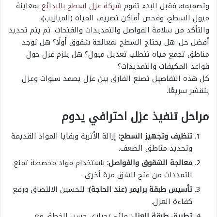
وتصميمه. فقبل البدء تقوم
شركة عزل اسطح بالبدائع
بمعاينة
ميول السطح، وفحص أماكن تصريف المياه (الميازيب)،
والتأكد من سلامة الفواصل والتمديدات والفتحات. ثم يتم تحديد
أفضل حل: هل يحتاج السطح لمعالجة شقوق أولًا؟ هل توجد
مناطق تجمع مياه تتطلب تعديل ميول؟ هل يلزم عزل حول
قواعد المكيفات والتمديدات؟
كل هذه التفاصيل تصنع الفارق بين عزل يصمد سنوات وعزل
يتقشر سريعًا.
مراحل تنفيذ عزل احترافي يدوم
تنظيف وتجهيز السطح:
إزالة الأتربة وبقايا المواد القديمة
وتحديد مناطق الضعف.
معالجة الشقوق والفواصل:
باستخدام مواد مخصصة تمنع
التمددات من فتح الشق مرة أخرى.
تأسيس طبقة برايمر (عند الحاجة):
لتحسين الالتصاق ورفع
كفاءة العزل.
تطبيق طبقة العزل:
مائي/حراري حسب الخطة، مع