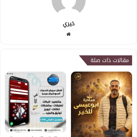
خيري
موقع
الويب
مقالات ذات صلة