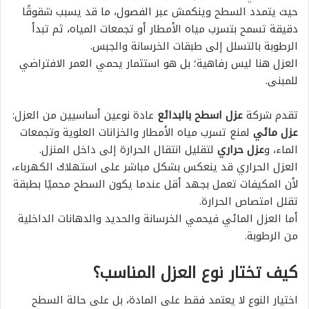
حيث يتمدد السطح وينكمش عبر الفصول، ما قد يسبب شقوقًا
دقيقة تسمح بتسرب مياه الأمطار أو تجمعات المياه، ثم تبدأ
الرطوبة بالتسلل إلى طبقات الخرسانة والجبس.
العزل هنا ليس رفاهية؛ بل هو استثمار يحمي العمر الافتراضي
للمبنى.
تقدم شركة
عزل اسطح بالبدائع
عادة نوعين أساسيين من العزل:
عزل مائي
لمنع تسرب مياه الأمطار والخزانات العلوية وتجمعات
الماء، و
عزل حراري
لتقليل انتقال الحرارة إلى داخل المنزل.
العزل الحراري قد ينعكس بشكل مباشر على استهلاك الكهرباء،
لأن المكيفات تعمل بجهد أقل عندما يكون السطح محميًا بطبقة
تقلل امتصاص الحرارة.
أما العزل المائي فيحمي الخرسانة والحديد والدهانات الداخلية
من الرطوبة.
كيف تختار نوع العزل المناسب؟
اختيار النوع لا يعتمد فقط على المادة، بل على حالة السطح