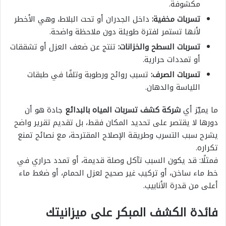
مكشوفة.
تسربات مخفية:
داخل الجدران أو تحت البلاط، وهي الأخطر
لأنها تستمر لفترة طويلة دون ملاحظة واضحة.
تسربات السطح والخزانات:
تنتج عن ضعف العزل أو تشققات
أو تمددات حرارية.
تسربات الصرف:
تسبب روائح ورطوبة وتلفًا في طبقات
اللياسة والدهان.
ما يميّز أي
شركة كشف تسربات المياه بالبدائع
جادة هو أن
دورها لا يقتصر على تحديد المكان فقط، بل تقديم تقرير واضح
يشرح سبب التسرب وطريقة الإصلاح المقترحة، مع نصائح تمنع
تكراره.
فمثلًا: قد يكون السبب تآكل وصلة قديمة، أو تمدد حراري في
خط ماء ساخن، أو تركيب غير صحيح لعزل الحمام، أو ضغط ماء
أعلى من قدرة الأنابيب.
فائدة الكشف المبكر على ميزانيتك