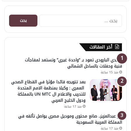
البحث
عن:
أخر المقالات
هايدي البارودي تعود بـ “واحدة غيري” وتستعد لمفاجآت
فنية وحفلات بالساحل الشمالي
منذ 15 ساعة
بعد تتويجه قائدا مؤثرا في القطاع الصحي
العمري : وكيلا بمنظمة الامم المتحدة
للتدريب والاعلام ال UN MTC بالمملكة
ودول الخليج العربي
منذ 17 ساعة
بدر عبدالعزيز.. صانع محتوى وموديل مصري يواصل تألقه في
المملكة العربية السعودية
منذ 17 ساعة