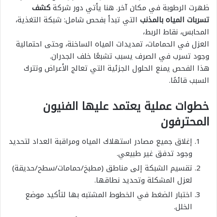
ظهرت الرطوبة في مكان آخر. هنا يأتي دور شركة
كشف
تسربات المياه بالمذنب
التي تبدأ بفحص شامل: شبكة التغذية،
المحابس، نقاط الربط،
العزل في الحمامات، تمديدات المياه الساخنة، وحتى احتمالية
وجود تسرب في الصرف يسبب تشبعًا خلف الجدران.
هذا الفحص يمنع الحلول الجزئية التي تعالج الأعراض وتترك
السبب قائمًا.
خطوات عملية يعتمد عليها الفنيون
المحترفون
إغلاق جميع مصادر استهلاك المياه ومراقبة العداد لتحديد
وجود تدفق غير طبيعي.
تقسيم الشبكة إلى مناطق (مطبخ/حمامات/سطح/حديقة)
لعزل المشكلة وتحديد نطاقها.
اختبار الضغط في الخطوط المشتبه بها لتأكيد موضع
الخلل.