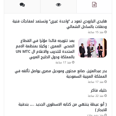
هايدي البارودي تعود بـ “واحدة غيري” وتستعد لمفاجآت فنية
وحفلات بالساحل الشمالي
منذ 15 ساعة
بعد تتويجه قائدا مؤثرا في القطاع
الصحي العمري : وكيلا بمنظمة الامم
المتحدة للتدريب والاعلام ال UN MTC
بالمملكة ودول الخليج العربي
منذ 17 ساعة
بدر عبدالعزيز.. صانع محتوى وموديل مصري يواصل تألقه في
المملكة العربية السعودية
منذ 17 ساعة
خليك فاكر
منذ 22 ساعة
( أبو عيطة ينتهي من كتابه الاسطوري الجديد ….. بندقية
للايجار )
منذ يوم واحد