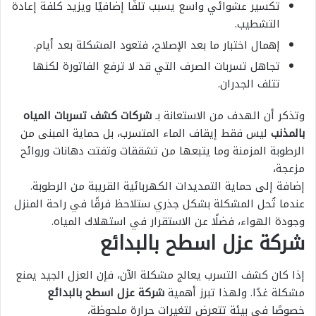
تكسير عشوائي واسع يسبب تلفًا إضافيًا ويزيد كلفة إعادة
التشطيب.
إهمال اختبار ما بعد الإصلاح، فتعود المشكلة بعد أيام.
تجاهل تسربات الصرف التي قد لا ترفع الفاتورة لكنها
تتلف الجدران.
وتذكر أن الهدف من الاستعانة بـ
شركات كشف تسربات المياه
بالمذنب
ليس فقط إيقاف الماء المتسرب، بل حماية المبنى من
الرطوبة المزمنة وما يتبعها من تشققات وتفتت دهانات وروائح
مزعجة،
إضافة إلى حماية التمديدات الكهربائية القريبة من الرطوبة.
عندما تُحل المشكلة بشكل جذري ستلاحظ فرقًا في راحة المنزل
وجودة الهواء، فضلًا عن الاستقرار في استهلاك المياه.
شركة عزل اسطح بالبدائع
إذا كان كشف التسرب يعالج مشكلة الآن، فإن العزل الجيد يمنع
مشكلة غدًا. ولهذا تبرز أهمية
شركة عزل اسطح بالبدائع
خصوصًا في بيئة تتعرض لتغيرات حرارة ملحوظة،