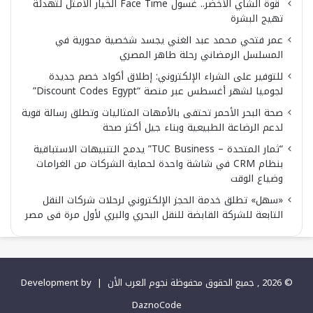
قوة الشاي الأخضر.. غسول Face Time الخيار الأمثل لتهدئة
تهيج البشرة
عمر فتحي محمد عبد الغني يجسد شخصية محورية في
المسلسل الرمضاني رحلة طاهر المصري
للتوفير على الشراء الإلكتروني: إطلاق أكواد خصم جديدة
لجوميا لشهر أغسطس عبر منصة “Discount Codes Egypt”
صحة البحر الأحمر تحتفى بالأمهات المثاليات وتطلق رسالة قوية
لدعم الرضاعة الطبيعية وبناء جيل أكثر صحة
“ثمار المتحدة – TUC Business” يدمج التنبيهات الاستباقية
بنظام CRM في شاشة واحدة لحماية الشركات من الغرامات
وضياع الوقت
«سهل» تطلق خدمة الحجز الإلكتروني لرحلات شركات النقل
التابعة للشركة القابضة للنقل البحري والبري لأول مرة فى مصر
© 2026 , جميع الحقوق محفوظة نجوم العرب الأن |
Development by
DaznoCode