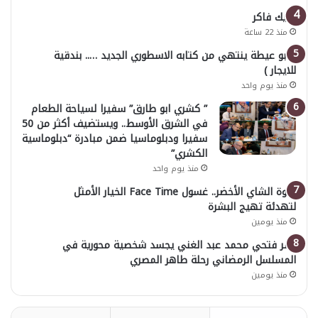
خليك فاكر
منذ 22 ساعة
( أبو عيطة ينتهي من كتابه الاسطوري الجديد ….. بندقية
للايجار )
منذ يوم واحد
” كشري ابو طارق” سفيرا لسياحة الطعام
في الشرق الأوسط.. ويستضيف أكثر من 50
سفيرا ودبلوماسيا ضمن مبادرة “دبلوماسية
الكشري”
منذ يوم واحد
قوة الشاي الأخضر.. غسول Face Time الخيار الأمثل
لتهدئة تهيج البشرة
منذ يومين
عمر فتحي محمد عبد الغني يجسد شخصية محورية في
المسلسل الرمضاني رحلة طاهر المصري
منذ يومين