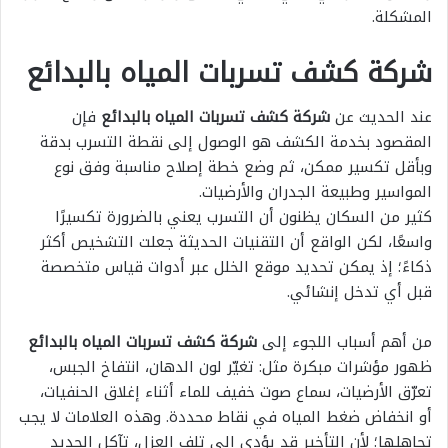
المشكلة.
شركة كشف تسربات المياه بالبدائع
عند الحديث عن
شركة كشف تسربات المياه بالبدائع
فإن
المقصود بخدمة الكشف هو الوصول إلى نقطة التسرب بدقة
وبأقل تكسير ممكن، ثم وضع خطة إصلاح مناسبة وفق نوع
المواسير وطبيعة الجدران والأرضيات.
كثير من السكان يظنون أن التسرب يعني بالضرورة تكسيرًا
واسعًا، لكن الواقع أن التقنيات الحديثة جعلت التشخيص أكثر
ذكاءً؛ إذ يمكن تحديد موقع الخلل عبر أدوات قياس متخصصة
قبل أي تدخل إنشائي.
من أهم أسباب اللجوء إلى
شركة كشف تسربات المياه بالبدائع
ظهور مؤشرات مبكرة مثل: تغيّر لون الدهان، انتفاخ الجبس،
تعرّق الأرضيات، سماع صوت خفيف للماء أثناء إغلاق الحنفيات،
أو انخفاض ضغط المياه في نقاط محددة. وهذه العلامات لا يجب
تجاهلها؛ لأن التأخير قد يؤدي إلى تلف العزل، تآكل الحديد