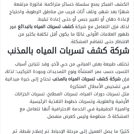
الكشف المبكر يمنع سلسلة خسائر متراكمة: فاتورة مرتفعة
شهرًا بعد شهر، وتلف أثاث قريب من مناطق الرطوبة، واحتياج
لإعادة دهان أو تغيير جبس أو حتى إعادة تبليط.
لذلك فإن التعامل مع شركة
كشف تسربات المياه بالبدائع
فور
ظهور العلامات الأولى غالبًا ما يكون أقل تكلفة بكثير من
الانتظار حتى تتفاقم المشكلة.
شركة كشف تسربات المياه بالمذنب
تختلف طبيعة بعض المباني من حي لآخر، وقد تتباين أسباب
التسرب حسب عمر المنشأة ونوع التمديدات وجودة التركيب؛ لذلك
فإن
شركة كشف تسربات المياه بالمذنب
تحتاج إلى خبرة ميدانية
في تشخيص الأعطال المتكررة
مثل تسربات دورات المياه، تسربات المطابخ، تسربات الخزانات
الأرضية والعلوية، وتسربات خطوط التغذية الرئيسية.
والميزة الحقيقية في الخدمة الاحترافية أنها تتعامل مع
المشكلة كـ منظومة وليس كعرض منفصل.
كثيرًا ما يصل العميل إلى مرحلة الإحباط: تم إصلاح نقطة، ثم