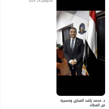
نوفمبر 24, 2024
د. محمد راشد العياري ومسيرة
من العطاء