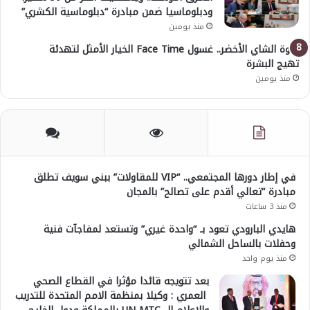
ودبلوماسيا ضمن مبادرة “دبلوماسية الكشري”
منذ يومين
قوة الشاي الأخضر.. غسول Face Time الخيار الأمثل لتهدئة
تهيج البشرة
منذ يومين
في إطار دورها المجتمعي.. “VIP للمقاولات” ببني سويف تطلق
مبادرة “تعالي أقدم على تصالح” بالمجان
منذ 3 ساعات
هايدي البارودي تعود بـ “واحدة غيري” وتستعد لمفاجآت فنية
وحفلات بالساحل الشمالي
منذ يوم واحد
بعد تتويجه قائدا مؤثرا في القطاع الصحي
العمري : وكيلا بمنظمة الامم المتحدة للتدريب