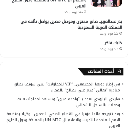
والاعلام ال UN MTC بالمملكة ودول الخليج
العربي
منذ يوم واحد
بدر عبدالعزيز.. صانع محتوى وموديل مصري يواصل تألقه في
المملكة العربية السعودية
منذ يوم واحد
خليك فاكر
منذ يوم واحد
أحدث المقالات
في إطار دورها المجتمعي.. “VIP للمقاولات” ببني سويف تطلق
مبادرة “تعالي أقدم على تصالح” بالمجان
هايدي البارودي تعود بـ “واحدة غيري” وتستعد لمفاجآت فنية
وحفلات بالساحل الشمالي
بعد تتويجه قائدا مؤثرا في القطاع الصحي العمري : وكيلا بمنظمة
الامم المتحدة للتدريب والاعلام ال UN MTC بالمملكة ودول الخليج
العربي