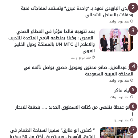
هايدي البارودي تعود بـ “واحدة غيري” وتستعد لمفاجآت فنية
وحفلات بالساحل الشمالي
منذ يوم واحد
بعد تتويجه قائدا مؤثرا في القطاع الصحي
العمري : وكيلا بمنظمة الامم المتحدة للتدريب
والاعلام ال UN MTC بالمملكة ودول الخليج
العربي
منذ يوم واحد
بدر عبدالعزيز.. صانع محتوى وموديل مصري يواصل تألقه في
المملكة العربية السعودية
منذ يوم واحد
خليك فاكر
منذ يوم واحد
( أبو عيطة ينتهي من كتابه الاسطوري الجديد ….. بندقية للايجار
)
منذ يومين
” كشري ابو طارق” سفيرا لسياحة الطعام في
الشرق الأوسط.. ويستضيف أكثر من 50 سفيرا