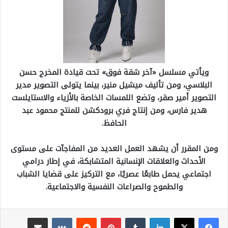
ويأتي مسلسل «آخر شقة فوق» تحت قيادة المخرج حسن
البلاسي،
ومن تأليف ميشيل منير، بينما يتولى التصوير مدير
التصوير أمير صقر، وتضع اللمسات الخاصة بالأزياء والاستايلست
هدير فارس، ومن إنتاج فري برودكشن للمنتج محمود عبد
الحافظ.
ومن المقرر أن يشهد العمل العديد من المفاجآت على مستوى
الأحداث والعلاقات الإنسانية المتشابكة، في إطار درامي
اجتماعي يحمل طابعًا عصريًا، مع التركيز على قضايا الشباب
والطموح والصراعات النفسية والاجتماعية.
لينكدإن
بينتيريست
مشاركة عبر البريد