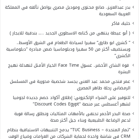
بدر عبدالعزيز.. صانع محتوى وموديل مصري يواصل تألقه في المملكة
العربية السعودية
خليك فاكر
( أبو عيطة ينتهي من كتابه الاسطوري الجديد ….. بندقية للايجار )
” كشري ابو طارق” سفيرا لسياحة الطعام في الشرق الأوسط..
ويستضيف أكثر من 50 سفيرا ودبلوماسيا ضمن مبادرة “دبلوماسية
الكشري”
قوة الشاي الأخضر.. غسول Face Time الخيار الأمثل لتهدئة تهيج
البشرة
عمر فتحي محمد عبد الغني يجسد شخصية محورية في المسلسل
الرمضاني رحلة طاهر المصري
للتوفير على الشراء الإلكتروني: إطلاق أكواد خصم جديدة لجوميا
لشهر أغسطس عبر منصة “Discount Codes Egypt”
صحة البحر الأحمر تحتفى بالأمهات المثاليات وتطلق رسالة قوية
لدعم الرضاعة الطبيعية وبناء جيل أكثر صحة
“ثمار المتحدة – TUC Business” يدمج التنبيهات الاستباقية بنظام
CRM في شاشة واحدة لحماية الشركات من الغرامات وضياع الوقت