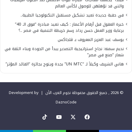
والتي قد تؤهلهن للوصول لكأس العالم
في حقبة جديدة تعيد تشكيل مستقبل التكنولوجيا الطبية..
خبرة العقول قبل أرقام الأعمار : كيف تعيد مبادرة “فوق الـ 40”
برعاية وزير العمل حسن رداد رسم خريطة التنمية في مصر ..؟
يوسف عبد العزيز المعروف بـ ڤلجاكس
نديم سمنه: نجاح استراتيجية التصدير يبدأ من الجودة وبناء الثقة في
شعار “صنع في مصر”
هاني الشريف وكيلاً لـ “UN MTC” بجدة ويتوج بجائزة “القائد المؤثر”
© 2026 , جميع الحقوق محفوظة نجوم العرب الأن |
Development by
DaznoCode
‫X
فيسبوك
‫YouTube
‫TikTok