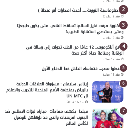
منذ 8 ساعات
( الدبلوماسية النووية….. أحدث اصدارات أبو عيطة )
منذ 9 ساعات
الدكتورة مرفت فايز السالم: تساقط الشعر.. متى يكون طبيعيًا
ومتى يستدعي استشارة الطبيب؟
منذ 9 ساعات
أوليغ أباكوموف.. 12 عامًا من الطب تحولت إلى رسالة في
الوقاية وصناعة حياة أكثر صحة
منذ 12 ساعة
احفظوا مصر… فتماسك الداخل خط الدفاع الأول
منذ 15 ساعة
إيناس سليمان : مسؤولة العلاقات الدولية
بالرياض بمنظمة الأمم المتحدة للتدريب والاعلام
ال UN MTC
منذ 16 ساعة
فيلدا يكشف مفاجآت مباراة لبؤات الاطلس ضد
الجنوب افريقيات والتي قد تؤهلهن للوصول
لكأس العالم