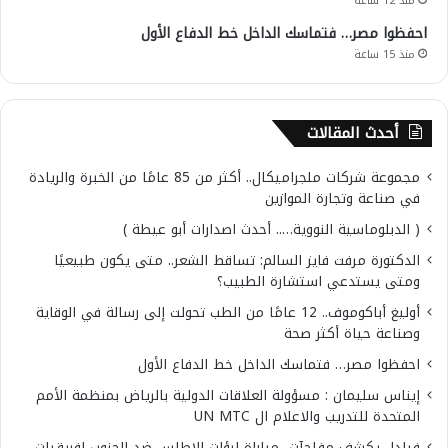
منذ 12 ساعة
احفظوا مصر… فتماسك الداخل خط الدفاع الأول
منذ 15 ساعة
أحدث المقالات
مجموعة شركات ملجراميكال.. أكثر من 85 عامًا من الخبرة والريادة
في صناعة وتجارة الموازين
( الدبلوماسية النووية….. أحدث اصدارات أبو عيطة )
الدكتورة مرفت فايز السالم: تساقط الشعر.. متى يكون طبيعيًا
ومتى يستدعي استشارة الطبيب؟
أوليغ أباكوموف.. 12 عامًا من الطب تحولت إلى رسالة في الوقاية
وصناعة حياة أكثر صحة
احفظوا مصر… فتماسك الداخل خط الدفاع الأول
إيناس سليمان : مسؤولة العلاقات الدولية بالرياض بمنظمة الأمم
المتحدة للتدريب والاعلام ال UN MTC
فيلدا يكشف مفاجآت مباراة لبؤات الاطلس ضد الجنوب افريقيات