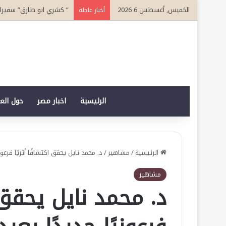
الخميس, أغسطس 6 2026
” كشري ابو طارق” سفيرا لسياحة الطعام 
أخبار عاجلة
الرئيسية
اخبار مصر
حول الع
الرئيسية
/
مشاهير
/
د. محمد نايل يحقق اكتشافًا أثريًا فرعو
مشاهير
د. محمد نايل يحقق ا