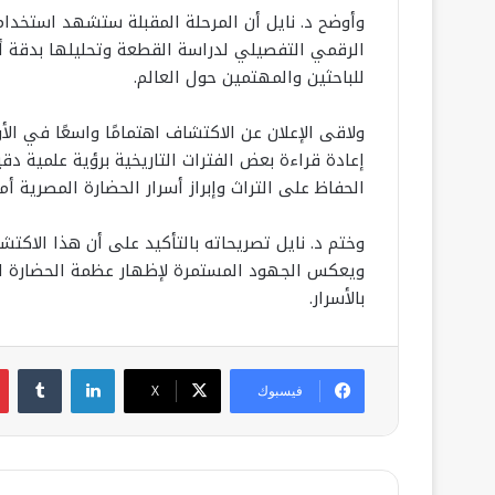
وأوضح د. نايل أن المرحلة المقبلة ستشهد استخدام 
الرقمي التفصيلي لدراسة القطعة وتحليلها بدقة أكب
للباحثين والمهتمين حول العالم.
ولاقى الإعلان عن الاكتشاف اهتمامًا واسعًا في ال
إعادة قراءة بعض الفترات التاريخية برؤية علمية دق
الحفاظ على التراث وإبراز أسرار الحضارة المصرية أما
وختم د. نايل تصريحاته بالتأكيد على أن هذا الاكت
ويعكس الجهود المستمرة لإظهار عظمة الحضارة المص
بالأسرار.
لينكدإن
فيسبوك
‫X