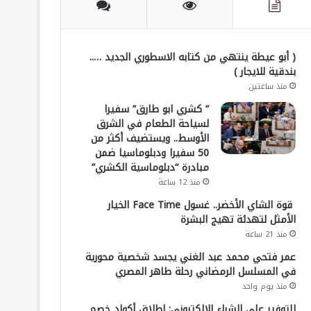
( أبو عيطة ينتهي من كتابه الاسطوري الجديد …..
بندقية للايجار )
منذ ساعتين
” كشري ابو طارق” سفيرا
لسياحة الطعام في الشرق
الأوسط.. ويستضيف أكثر من
50 سفيرا ودبلوماسيا ضمن
مبادرة “دبلوماسية الكشري”
منذ 12 ساعة
قوة الشاي الأخضر.. غسول Face Time الخيار
الأمثل لتهدئة تهيج البشرة
منذ 21 ساعة
عمر فتحي محمد عبد الغني يجسد شخصية محورية
في المسلسل الرمضاني رحلة طاهر المصري
منذ يوم واحد
للتوفير على الشراء الإلكتروني: إطلاق أكواد خصم