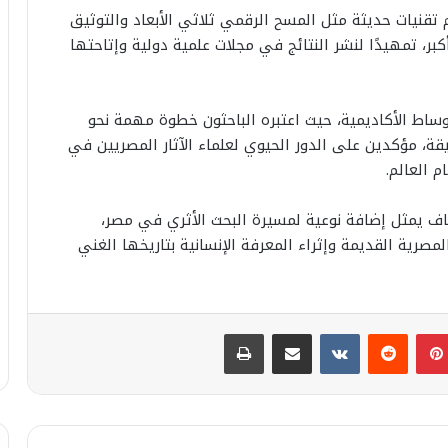
تقنيات حديثة مثل المسح الرقمي ثلاثي الأبعاد والتوثيق
ر، تمهيدًا لنشر النتائج في مجلات علمية دولية وإتاحتها
أوساط الأكاديمية، حيث اعتبره الباحثون خطوة مهمة نحو
يقة، مؤكدين على الدور الحيوي لعلماء الآثار المصريين في
م العالم.
شاف يمثل إضافة نوعية لمسيرة البحث الأثري في مصر،
رية القديمة وإثراء المعرفة الإنسانية بتاريخها الغني
بينتيريست
مشاركة عبر البريد
طباعة