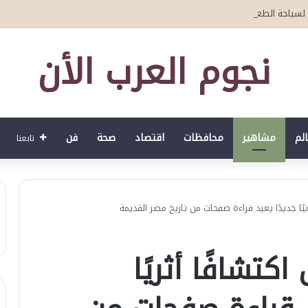
في الشرق الأوسط.. ويستضيف أكثر من 50 سفيرا ودبلوماسيا ضمن مبادرة “دبلوماسية الكشري”
نجوم العرب الأن
الم
مشاهير
محافظات
اقتصاد
صحة
فن
تابعنا
نيًا جديدًا يعيد قراءة صفحات من تاريخ مصر القديمة
كتشافًا أثريًا