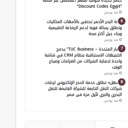
خصم جديدة لجوميا لشهر أغسطس عبر منصة
“Discount Codes Egypt”
منذ يومين
صحة البحر الأحمر تحتفى بالأمهات المثاليات
وتطلق رسالة قوية لدعم الرضاعة الطبيعية
وبناء جيل أكثر صحة
منذ يومين
“ثمار المتحدة – TUC Business” يدمج
التنبيهات الاستباقية بنظام CRM في شاشة
واحدة لحماية الشركات من الغرامات وضياع
الوقت
منذ يومين
«سهل» تطلق خدمة الحجز الإلكتروني لرحلات
شركات النقل التابعة للشركة القابضة للنقل
البحري والبري لأول مرة فى مصر
منذ يومين