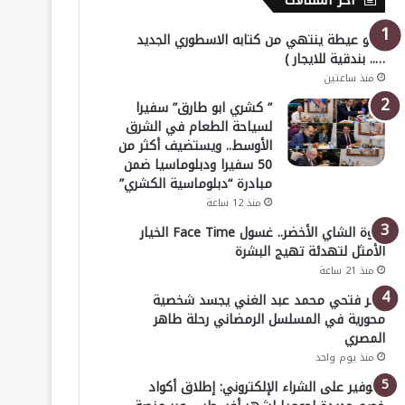
أخر المقالات
( أبو عيطة ينتهي من كتابه الاسطوري الجديد
….. بندقية للايجار )
منذ ساعتين
” كشري ابو طارق” سفيرا
لسياحة الطعام في الشرق
الأوسط.. ويستضيف أكثر من
50 سفيرا ودبلوماسيا ضمن
مبادرة “دبلوماسية الكشري”
منذ 12 ساعة
قوة الشاي الأخضر.. غسول Face Time الخيار
الأمثل لتهدئة تهيج البشرة
منذ 21 ساعة
عمر فتحي محمد عبد الغني يجسد شخصية
محورية في المسلسل الرمضاني رحلة طاهر
المصري
منذ يوم واحد
للتوفير على الشراء الإلكتروني: إطلاق أكواد