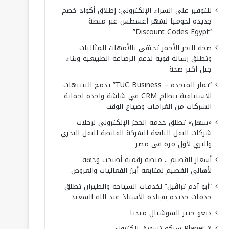
للتوفير على الشراء الإلكتروني: إطلاق أكواد خصم
جديدة لجوميا لشهر أغسطس عبر منصة
“Discount Codes Egypt”
صحة البحر الأحمر تحتفى بالأمهات المثاليات
وتطلق رسالة قوية لدعم الرضاعة الطبيعية وبناء
جيل أكثر صحة
“ثمار المتحدة – TUC Business” يدمج التنبيهات
الاستباقية بنظام CRM في شاشة واحدة لحماية
الشركات من الغرامات وضياع الوقت
«سهل» تطلق خدمة الحجز الإلكتروني لرحلات
شركات النقل التابعة للشركة القابضة للنقل البحري
والبري لأول مرة فى مصر
أسعار القصيم .. منصة رقمية أصبحت وجهة
لأهالي القصيم لمتابعة أبرز الفعاليات والعروض
“أبو آدم تراڤيل” لخدمات السياحة والطيران تطلق
خدمات جديدة بقيادة الأستاذ عبد الله السعيد
ديعو خبير السوشيال ميديا
Planet X شركة تسويق إلكتروني