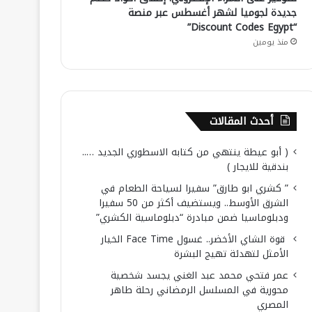
جديدة لجوميا لشهر أغسطس عبر منصة
“Discount Codes Egypt”
منذ يومين
أحدث المقالات
( أبو عيطة ينتهي من كتابه الاسطوري الجديد …..
بندقية للايجار )
” كشري ابو طارق” سفيرا لسياحة الطعام في
الشرق الأوسط.. ويستضيف أكثر من 50 سفيرا
ودبلوماسيا ضمن مبادرة “دبلوماسية الكشري”
قوة الشاي الأخضر.. غسول Face Time الخيار
الأمثل لتهدئة تهيج البشرة
عمر فتحي محمد عبد الغني يجسد شخصية
محورية في المسلسل الرمضاني رحلة طاهر
المصري