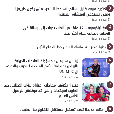
منذ 12 ساعة
الدكتورة مرفت فايز السالم: تساقط الشعر.. متى يكون طبيعيًا
ومتى يستدعي استشارة الطبيب؟
منذ 13 ساعة
أوليغ أباكوموف.. 12 عامًا من الطب تحولت إلى رسالة في
الوقاية وصناعة حياة أكثر صحة
منذ 16 ساعة
احفظوا مصر… فتماسك الداخل خط الدفاع الأول
منذ 18 ساعة
إيناس سليمان : مسؤولة العلاقات الدولية
بالرياض بمنظمة الأمم المتحدة للتدريب والاعلام
ال UN MTC
منذ 19 ساعة
فيلدا يكشف مفاجآت مباراة لبؤات الاطلس ضد
الجنوب افريقيات والتي قد تؤهلهن للوصول
لكأس العالم
منذ 19 ساعة
في حقبة جديدة تعيد تشكيل مستقبل التكنولوجيا الطبية..