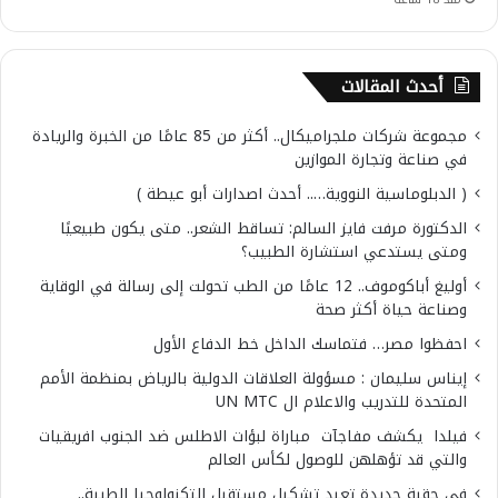
أحدث المقالات
مجموعة شركات ملجراميكال.. أكثر من 85 عامًا من الخبرة والريادة
في صناعة وتجارة الموازين
( الدبلوماسية النووية….. أحدث اصدارات أبو عيطة )
الدكتورة مرفت فايز السالم: تساقط الشعر.. متى يكون طبيعيًا
ومتى يستدعي استشارة الطبيب؟
أوليغ أباكوموف.. 12 عامًا من الطب تحولت إلى رسالة في الوقاية
وصناعة حياة أكثر صحة
احفظوا مصر… فتماسك الداخل خط الدفاع الأول
إيناس سليمان : مسؤولة العلاقات الدولية بالرياض بمنظمة الأمم
المتحدة للتدريب والاعلام ال UN MTC
فيلدا يكشف مفاجآت مباراة لبؤات الاطلس ضد الجنوب افريقيات
والتي قد تؤهلهن للوصول لكأس العالم
في حقبة جديدة تعيد تشكيل مستقبل التكنولوجيا الطبية..