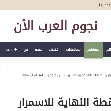
لصحي العمري : وكيلا بمنظمة الامم المتحدة للتدريب والاعلام ال UN MTC بالمملكة ودول الخليج العربي
نجوم العرب الأن
الم
مشاهير
محافظات
اقتصاد
صحة
فن
تابعنا
ر والتصبغات العنيده والكلف والنمش والتجاعيد والمسام الواسعه
طة النهاية للاسمرار