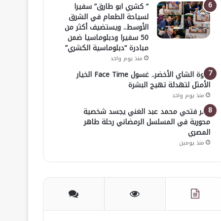
” كشري ابو طارق” سفيرا
لسياحة الطعام في الشرق
الأوسط.. ويستضيف أكثر من
50 سفيرا ودبلوماسيا ضمن
مبادرة “دبلوماسية الكشري”
منذ يوم واحد
قوة الشاي الأخضر.. غسول Face Time الخيار
الأمثل لتهدئة تهيج البشرة
منذ يوم واحد
عمر فتحي محمد عبد الغني يجسد شخصية
محورية في المسلسل الرمضاني رحلة طاهر
المصري
منذ يومين