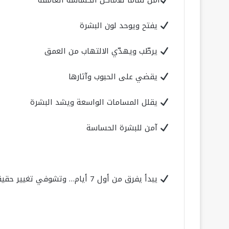
آمن تماما للأماكن الحساسه الغامقه
يفتح ويوحد لون البشرة
يرطّب ويهدّي الالتهاب من العمق
يقضي على الحبوب وآثارها
يقلل المسامات الواسعة ويشد البشرة
آمن للبشرة الحساسة
يبدأ يفرق من أول 7 أيام… وتشوفي تغيير حقيقي خلال 14 يوم!