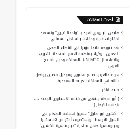
أحدث المقالات
هايدي البارودي تعود بـ “واحدة غيري” وتستعد
لمفاجآت فنية وحفلات بالساحل الشمالي
بعد تتويجه قائدا مؤثرا في القطاع الصحي
العمري : وكيلا بمنظمة الامم المتحدة للتدريب
والاعلام ال UN MTC بالمملكة ودول الخليج
العربي
بدر عبدالعزيز.. صانع محتوى وموديل مصري يواصل
تألقه في المملكة العربية السعودية
خليك فاكر
( أبو عيطة ينتهي من كتابه الاسطوري الجديد …..
بندقية للايجار )
” كشري ابو طارق” سفيرا لسياحة الطعام في
الشرق الأوسط.. ويستضيف أكثر من 50 سفيرا
ودبلوماسيا ضمن مبادرة “دبلوماسية الكشري”