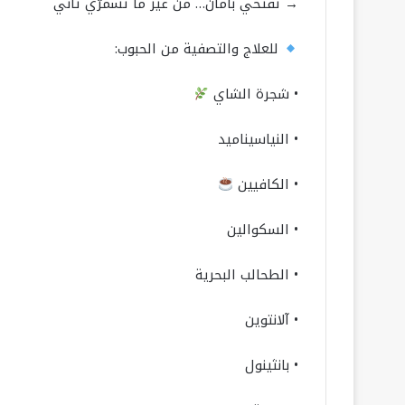
→ تفتحي بأمان… من غير ما تسمرّي تاني
للعلاج والتصفية من الحبوب:
• شجرة الشاي
• النياسيناميد
• الكافيين
• السكوالين
• الطحالب البحرية
• آلانتوين
• بانثينول