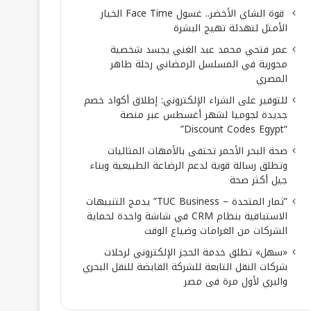
قوة الشاي الأخضر.. غسول Face Time الخيار
الأمثل لتهدئة تهيج البشرة
عمر فتحي محمد عبد الغني يجسد شخصية
محورية في المسلسل الرمضاني رحلة طاهر
المصري
للتوفير على الشراء الإلكتروني: إطلاق أكواد خصم
جديدة لجوميا لشهر أغسطس عبر منصة
“Discount Codes Egypt”
صحة البحر الأحمر تحتفى بالأمهات المثاليات
وتطلق رسالة قوية لدعم الرضاعة الطبيعية وبناء
جيل أكثر صحة
“ثمار المتحدة – TUC Business” يدمج التنبيهات
الاستباقية بنظام CRM في شاشة واحدة لحماية
الشركات من الغرامات وضياع الوقت
«سهل» تطلق خدمة الحجز الإلكتروني لرحلات
شركات النقل التابعة للشركة القابضة للنقل البحري
والبري لأول مرة فى مصر