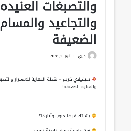
والتصبغات العنيده
والتجاعيد والمسام 
الضعيفة
خيري
أبريل 1, 2026
سيڤيلاي كريم = نقطة النهاية للاسمرار والتصبغ
والعناية الضعيفة!
بشرتك فيها حبوب وآثارها؟
بقع غامقة ومش راضية تروح؟