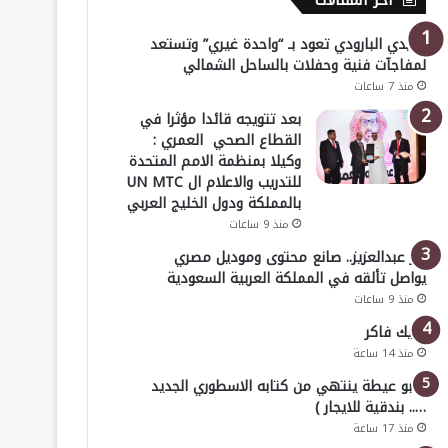
أخر المقالات
هايدي البارودي تعود بـ “واحدة غيري” وتستعد
لمفاجآت فنية وحفلات بالساحل الشمالي
منذ 7 ساعات
بعد تتويجه قائدا مؤثرا في
القطاع الصحي العمري :
وكيلا بمنظمة الامم المتحدة
للتدريب والاعلام ال UN MTC
بالمملكة ودول الخليج العربي
منذ 9 ساعات
بدر عبدالعزيز.. صانع محتوى وموديل مصري
يواصل تألقه في المملكة العربية السعودية
منذ 9 ساعات
خليك فاكر
منذ 14 ساعة
( أبو عيطة ينتهي من كتابه الاسطوري الجديد
….. بندقية للايجار )
منذ 17 ساعة