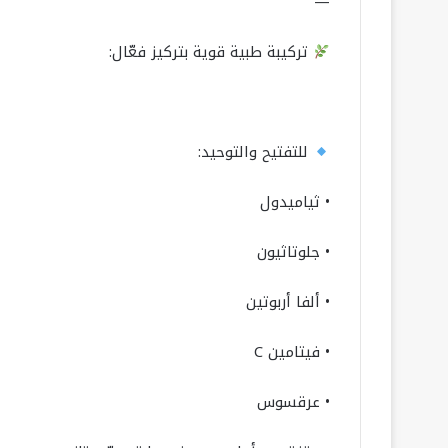
—
تركيبة طبية قوية بتركيز فعّال:
للتفتيح والتوحيد:
• ثياميدول
• جلوتاثيون
• ألفا أربوتين
• فيتامين C
• عرقسوس