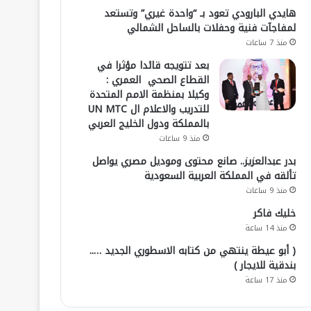
هايدي البارودي تعود بـ “واحدة غيري” وتستعد
لمفاجآت فنية وحفلات بالساحل الشمالي
منذ 7 ساعات
بعد تتويجه قائدا مؤثرا في
القطاع الصحي العمري :
وكيلا بمنظمة الامم المتحدة
للتدريب والاعلام ال UN MTC
بالمملكة ودول الخليج العربي
منذ 9 ساعات
بدر عبدالعزيز.. صانع محتوى وموديل مصري يواصل
تألقه في المملكة العربية السعودية
منذ 9 ساعات
خليك فاكر
منذ 14 ساعة
( أبو عيطة ينتهي من كتابه الاسطوري الجديد …..
بندقية للايجار )
منذ 17 ساعة