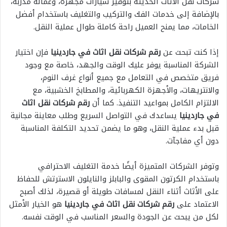
شركات نقل الأثاث الحديثة بتوفير سيارات مجهزة، وعمالة مدربة،
بالإضافة إلى خدمات الفك والتركيب والتغليف باستخدام أفضل
الخامات، مما يمنح العميل راحة كاملة طوال عملية النقل.
إذا كنت تبحث عن
رقم شركات نقل اثاث في جاردينيا
فإن اختيار
الشركة المناسبة يوفر عليك الوقت والجهد، خاصة مع وجود
فريق متخصص في التعامل مع جميع أنواع غرف النوم،
والانتريهات، والأجهزة الكهربائية، والمطابخ الخشبية، مع
الالتزام الكامل بمواعيد التنفيذ. كما أن
رقم شركات نقل اثاث
في جاردينيا
يساعدك في التواصل السريع وطلب معاينة مجانية
قبل بدء عملية النقل، وهو ما يضمن تحديد التكلفة المناسبة
دون أي مفاجآت.
وتوفر الشركات المتميزة أيضًا خدمة التغليف الاحترافي
باستخدام الكرتون المقوى والبابلز والنايلون الاسترتش للحفاظ
على الأثاث أثناء النقل لمسافات طويلة أو قصيرة، لذلك أصبح
الاعتماد على
رقم شركات نقل اثاث في جاردينيا
هو الخيار الأمثل
لكل من يبحث عن الجودة والسعر المناسب في الوقت نفسه.