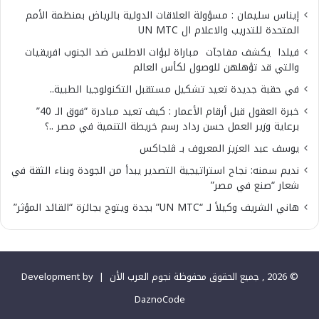
إيناس سليمان : مسؤولة العلاقات الدولية بالرياض بمنظمة الأمم
المتحدة للتدريب والاعلام ال UN MTC
فيلدا يكشف مفاجآت مباراة لبؤات الاطلس ضد الجنوب افريقيات
والتي قد تؤهلهن للوصول لكأس العالم
في حقبة جديدة تعيد تشكيل مستقبل التكنولوجيا الطبية..
خبرة العقول قبل أرقام الأعمار : كيف تعيد مبادرة “فوق الـ 40”
برعاية وزير العمل حسن رداد رسم خريطة التنمية في مصر ..؟
يوسف عبد العزيز المعروف بـ ڤلجاكس
نديم سمنه: نجاح استراتيجية التصدير يبدأ من الجودة وبناء الثقة في
شعار “صنع في مصر”
هاني الشريف وكيلاً لـ “UN MTC” بجدة ويتوج بجائزة “القائد المؤثر”
© 2026 , جميع الحقوق محفوظة نجوم العرب الأن |
Development by
DaznoCode