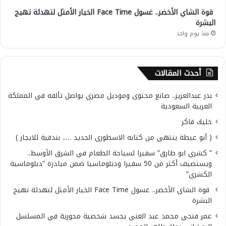
قوة الشاي الأخضر.. غسول Face Time الخيار الأمثل لتهدئة تهيج
البشرة
منذ يوم واحد
أحدث المقالات
بدر عبدالعزيز.. صانع محتوى وموديل مصري يواصل تألقه في المملكة
العربية السعودية
خليك فاكر
( أبو عيطة ينتهي من كتابه الاسطوري الجديد ….. بندقية للايجار )
” كشري ابو طارق” سفيرا لسياحة الطعام في الشرق الأوسط..
ويستضيف أكثر من 50 سفيرا ودبلوماسيا ضمن مبادرة “دبلوماسية
الكشري”
قوة الشاي الأخضر.. غسول Face Time الخيار الأمثل لتهدئة تهيج
البشرة
عمر فتحي محمد عبد الغني يجسد شخصية محورية في المسلسل