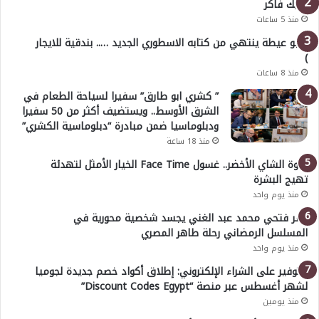
خليك فاكر
منذ 5 ساعات
( أبو عيطة ينتهي من كتابه الاسطوري الجديد ….. بندقية للايجار
)
منذ 8 ساعات
” كشري ابو طارق” سفيرا لسياحة الطعام في
الشرق الأوسط.. ويستضيف أكثر من 50 سفيرا
ودبلوماسيا ضمن مبادرة “دبلوماسية الكشري”
منذ 18 ساعة
قوة الشاي الأخضر.. غسول Face Time الخيار الأمثل لتهدئة
تهيج البشرة
منذ يوم واحد
عمر فتحي محمد عبد الغني يجسد شخصية محورية في
المسلسل الرمضاني رحلة طاهر المصري
منذ يوم واحد
للتوفير على الشراء الإلكتروني: إطلاق أكواد خصم جديدة لجوميا
لشهر أغسطس عبر منصة “Discount Codes Egypt”
منذ يومين