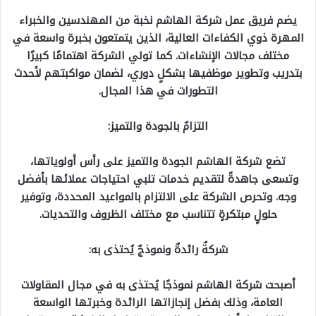
يضم فريق عمل شركة الهاشم نخبة من المهندسين والخبراء
المهرة ذوي الكفاءات العالية، الذين يتمتعون بخبرة واسعة في
مختلف مجالات الإنشاءات. كما تولي الشركة اهتمامًا كبيرًا
بتدريب وتطوير موظفيها بشكلٍ دوري، لضمان مواكبتهم لأحدث
التطورات في هذا المجال.
التزامٌ بالجودة والتميز:
تضع شركة الهاشم الجودة والتميز على رأس أولوياتها،
وتسعى جاهدةً لتقديم خدمات تلبي احتياجات عملائها بأفضل
وجه. وتحرص الشركة على الالتزام بالمواعيد المحددة، وتوفير
حلولٍ مبتكرةٍ تتناسب مع مختلف الظروف والتحديات.
شركةٌ رائدةٌ ونموذجٌ يُحتذى به:
أصبحت شركة الهاشم نموذجًا يُحتذى به في مجال المقاولات
العامة، وذلك بفضل إنجازاتها الرائدة وخبرتها الواسعة