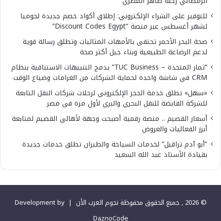
الرمضاني رحلة طاهر المصري
للتوفير على الشراء الإلكتروني: إطلاق أكواد خصم جديدة لجوميا
لشهر أغسطس عبر منصة “Discount Codes Egypt”
صحة البحر الأحمر تحتفى بالأمهات المثاليات وتطلق رسالة قوية
لدعم الرضاعة الطبيعية وبناء جيل أكثر صحة
“ثمار المتحدة – TUC Business” يدمج التنبيهات الاستباقية بنظام
CRM في شاشة واحدة لحماية الشركات من الغرامات وضياع الوقت
«سهل» تطلق خدمة الحجز الإلكتروني لرحلات شركات النقل التابعة
للشركة القابضة للنقل البحري والبري لأول مرة فى مصر
أسعار القصيم .. منصة رقمية أصبحت وجهة لأهالي القصيم لمتابعة
أبرز الفعاليات والعروض
“أبو آدم تراڤيل” لخدمات السياحة والطيران تطلق خدمات جديدة
بقيادة الأستاذ عبد الله السعيد
© 2026 , جميع الحقوق محفوظة نجوم العرب الأن |
Development by
DaznoCode