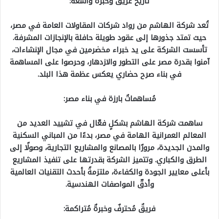
تاريخ عريق وخبرة واسعة:
تُعد شركة الهاشم من رواد شركات المقاولات العامة في مصر،
حيث تمتد جذورها إلى عقود طويلة حافلة بالإنجازات المشرفة.
تأسست الشركة على يد خبراء مخضرمين في مجال الإنشاءات،
آمنوا بقدرة مصر على التطور والازدهار، وحرصوا على المساهمة
في بناء صرح حضاري يعكس عظمة هذا البلد.
مُساهماتٌ بارزة في بناء مصر:
ساهمت شركة الهاشم بشكلٍ فعّال في تشييد العديد من
المعالم العمرانية الهامة في مصر، بدءًا من المباني السكنية
والمدن الجديدة، مرورًا بالمصانع والمشاريع التجارية، وصولًا إلى
الطرق والكباري. وتتميز الشركة بقدرتها على تنفيذ المشاريع
بأعلى معايير الجودة والكفاءة، ملتزمةً بأحدث التقنيات العالمية
وأدقّ المواصفات الهندسية.
فريقٌ مُحترفٌ وخبرةٌ مُتراكمة: