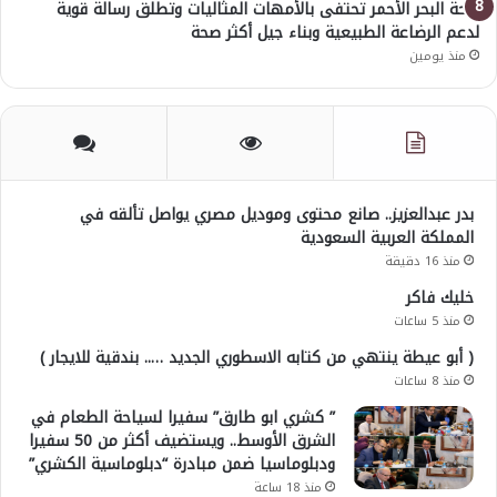
صحة البحر الأحمر تحتفى بالأمهات المثاليات وتطلق رسالة قوية
لدعم الرضاعة الطبيعية وبناء جيل أكثر صحة
منذ يومين
بدر عبدالعزيز.. صانع محتوى وموديل مصري يواصل تألقه في
المملكة العربية السعودية
منذ 16 دقيقة
خليك فاكر
منذ 5 ساعات
( أبو عيطة ينتهي من كتابه الاسطوري الجديد ….. بندقية للايجار )
منذ 8 ساعات
” كشري ابو طارق” سفيرا لسياحة الطعام في
الشرق الأوسط.. ويستضيف أكثر من 50 سفيرا
ودبلوماسيا ضمن مبادرة “دبلوماسية الكشري”
منذ 18 ساعة