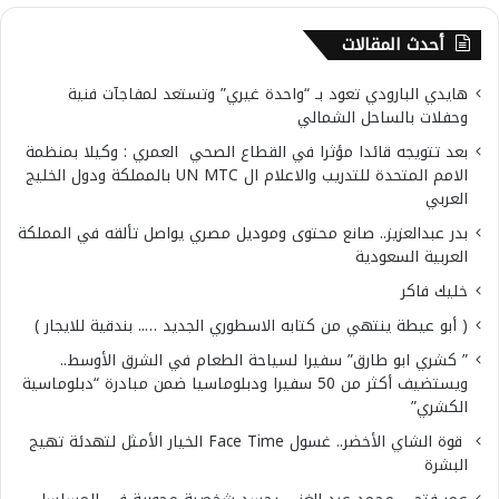
أحدث المقالات
هايدي البارودي تعود بـ “واحدة غيري” وتستعد لمفاجآت فنية
وحفلات بالساحل الشمالي
بعد تتويجه قائدا مؤثرا في القطاع الصحي العمري : وكيلا بمنظمة
الامم المتحدة للتدريب والاعلام ال UN MTC بالمملكة ودول الخليج
العربي
بدر عبدالعزيز.. صانع محتوى وموديل مصري يواصل تألقه في المملكة
العربية السعودية
خليك فاكر
( أبو عيطة ينتهي من كتابه الاسطوري الجديد ….. بندقية للايجار )
” كشري ابو طارق” سفيرا لسياحة الطعام في الشرق الأوسط..
ويستضيف أكثر من 50 سفيرا ودبلوماسيا ضمن مبادرة “دبلوماسية
الكشري”
قوة الشاي الأخضر.. غسول Face Time الخيار الأمثل لتهدئة تهيج
البشرة