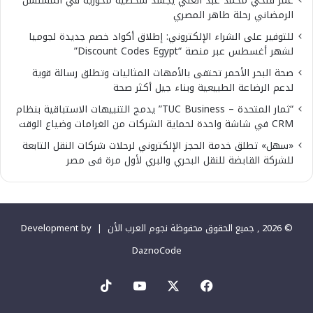
عمر فتحي محمد عبد الغني يجسد شخصية محورية في المسلسل
الرمضاني رحلة طاهر المصري
للتوفير على الشراء الإلكتروني: إطلاق أكواد خصم جديدة لجوميا
لشهر أغسطس عبر منصة “Discount Codes Egypt”
صحة البحر الأحمر تحتفى بالأمهات المثاليات وتطلق رسالة قوية
لدعم الرضاعة الطبيعية وبناء جيل أكثر صحة
“ثمار المتحدة – TUC Business” يدمج التنبيهات الاستباقية بنظام
CRM في شاشة واحدة لحماية الشركات من الغرامات وضياع الوقت
«سهل» تطلق خدمة الحجز الإلكتروني لرحلات شركات النقل التابعة
للشركة القابضة للنقل البحري والبري لأول مرة فى مصر
© 2026 , جميع الحقوق محفوظة نجوم العرب الأن |
Development by
DaznoCode
‫X
فيسبوك
‫YouTube
‫TikTok