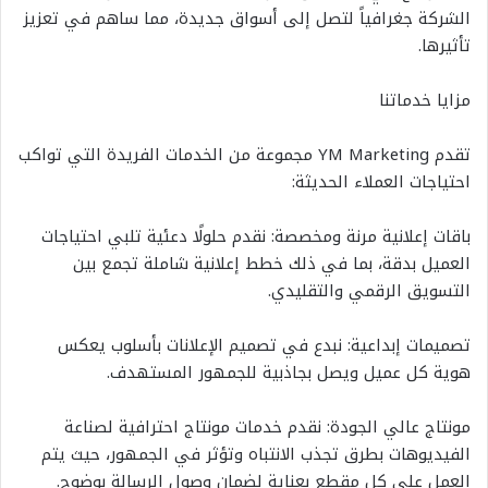
الشركة جغرافياً لتصل إلى أسواق جديدة، مما ساهم في تعزيز
تأثيرها.
مزايا خدماتنا
تقدم YM Marketing مجموعة من الخدمات الفريدة التي تواكب
احتياجات العملاء الحديثة:
باقات إعلانية مرنة ومخصصة: نقدم حلولًا دعئية تلبي احتياجات
العميل بدقة، بما في ذلك خطط إعلانية شاملة تجمع بين
التسويق الرقمي والتقليدي.
تصميمات إبداعية: نبدع في تصميم الإعلانات بأسلوب يعكس
هوية كل عميل ويصل بجاذبية للجمهور المستهدف.
مونتاج عالي الجودة: نقدم خدمات مونتاج احترافية لصناعة
الفيديوهات بطرق تجذب الانتباه وتؤثر في الجمهور، حيث يتم
العمل على كل مقطع بعناية لضمان وصول الرسالة بوضوح.