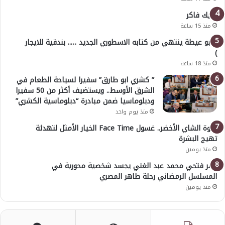
خليك فاكر
منذ 15 ساعة
( أبو عيطة ينتهي من كتابه الاسطوري الجديد ….. بندقية للايجار
)
منذ 18 ساعة
” كشري ابو طارق” سفيرا لسياحة الطعام في
الشرق الأوسط.. ويستضيف أكثر من 50 سفيرا
ودبلوماسيا ضمن مبادرة “دبلوماسية الكشري”
منذ يوم واحد
قوة الشاي الأخضر.. غسول Face Time الخيار الأمثل لتهدئة
تهيج البشرة
منذ يومين
عمر فتحي محمد عبد الغني يجسد شخصية محورية في
المسلسل الرمضاني رحلة طاهر المصري
منذ يومين