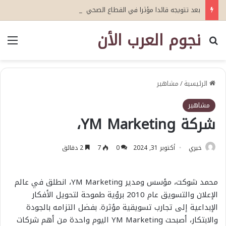
بعد تتويجه قائدا مؤثرا في القطاع الصحي العمري : وكيلا بمنظمة الامم المتحدة للتدريب والاعلام ال UN MTC بالمملكة ودول الخليج العربي
نجوم العرب الأن
بحث عن
الق
الرئيسية
/
مشاهير
مشاهير
شركة YM Marketing،
خيري
أكتوبر 31, 2024
0
7
2 دقائق
محمد شوكت، مؤسس ومدير YM Marketing، انطلق في عالم
الإعلان والتسويق عام 2010 برؤية طموحة لتحويل الأفكار
الإبداعية إلى تجارب تسويقية مؤثرة. بفضل التزامه بالجودة
والابتكار، أصبحت YM Marketing اليوم واحدة من أهم شركات