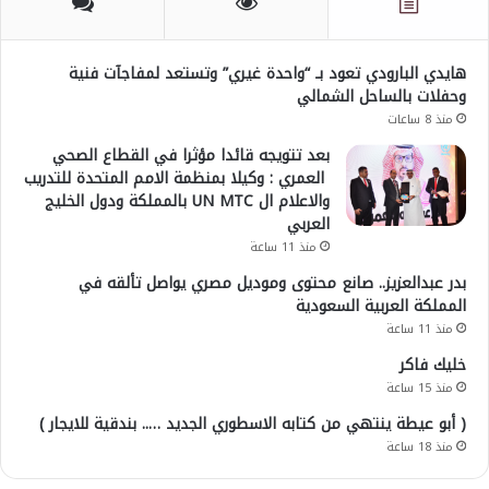
هايدي البارودي تعود بـ “واحدة غيري” وتستعد لمفاجآت فنية
وحفلات بالساحل الشمالي
منذ 8 ساعات
بعد تتويجه قائدا مؤثرا في القطاع الصحي
العمري : وكيلا بمنظمة الامم المتحدة للتدريب
والاعلام ال UN MTC بالمملكة ودول الخليج
العربي
منذ 11 ساعة
بدر عبدالعزيز.. صانع محتوى وموديل مصري يواصل تألقه في
المملكة العربية السعودية
منذ 11 ساعة
خليك فاكر
منذ 15 ساعة
( أبو عيطة ينتهي من كتابه الاسطوري الجديد ….. بندقية للايجار )
منذ 18 ساعة