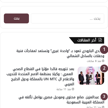
البحث
عن:
أخر المقالات
هايدي البارودي تعود بـ “واحدة غيري” وتستعد لمفاجآت فنية
وحفلات بالساحل الشمالي
منذ 8 ساعات
بعد تتويجه قائدا مؤثرا في القطاع الصحي
العمري : وكيلا بمنظمة الامم المتحدة للتدريب
والاعلام ال UN MTC بالمملكة ودول الخليج
العربي
منذ 11 ساعة
بدر عبدالعزيز.. صانع محتوى وموديل مصري يواصل تألقه في
المملكة العربية السعودية
منذ 11 ساعة