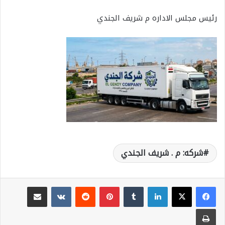
رئيس مجلس الاداره م شريف الجندي
شركه: م . شريف الجندي
لينكدإن
بينتيريست
مشاركة عبر البريد
طباعة