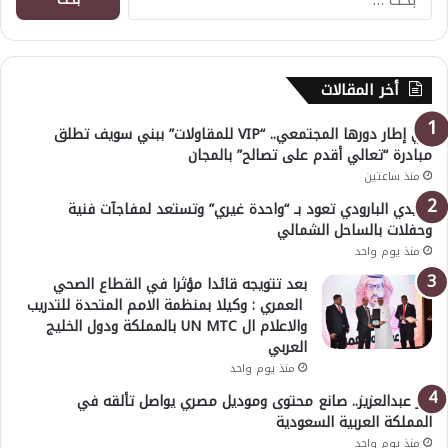
عن:
أخر المقالات
في إطار دورها المجتمعي.. “VIP للمقاولات” ببني سويف تطلق
مبادرة “تعالي أقدم على تصالح” بالمجان
منذ ساعتين
هايدي البارودي تعود بـ “واحدة غيري” وتستعد لمفاجآت فنية
وحفلات بالساحل الشمالي
منذ يوم واحد
بعد تتويجه قائدا مؤثرا في القطاع الصحي
العمري : وكيلا بمنظمة الامم المتحدة للتدريب
والاعلام ال UN MTC بالمملكة ودول الخليج
العربي
منذ يوم واحد
بدر عبدالعزيز.. صانع محتوى وموديل مصري يواصل تألقه في
المملكة العربية السعودية
منذ يوم واحد