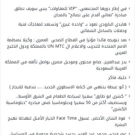
في إطار دورها المجتمعي.. “VIP للمقاولات” ببني سويف تطلق
مبادرة “تعالي أقدم على تصالح” بالمجان
هايدي البارودي تعود بـ “واحدة غيري” وتستعد لمفاجآت فنية
وحفلات بالساحل الشمالي
بعد تتويجه قائدا مؤثرا في القطاع الصحي العمري : وكيلا بمنظمة
الامم المتحدة للتدريب والاعلام ال UN MTC بالمملكة ودول الخليج
العربي
بدر عبدالعزيز.. صانع محتوى وموديل مصري يواصل تألقه في المملكة
العربية السعودية
خليك فاكر
( أبو عيطة ينتهي من كتابه الاسطوري الجديد ….. بندقية للايجار )
” كشري ابو طارق” سفيرا لسياحة الطعام في الشرق الأوسط..
ويستضيف أكثر من 50 سفيرا ودبلوماسيا ضمن مبادرة “دبلوماسية
الكشري”
قوة الشاي الأخضر.. غسول Face Time الخيار الأمثل لتهدئة تهيج
البشرة
عمر فتحي محمد عبد الغني يجسد شخصية محورية في المسلسل