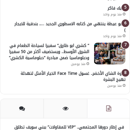
خليك فاكر
منذ يوم واحد
( أبو عيطة ينتهي من كتابه الاسطوري الجديد ….. بندقية للايجار
)
منذ يوم واحد
” كشري ابو طارق” سفيرا لسياحة الطعام في
الشرق الأوسط.. ويستضيف أكثر من 50 سفيرا
ودبلوماسيا ضمن مبادرة “دبلوماسية الكشري”
منذ يومين
قوة الشاي الأخضر.. غسول Face Time الخيار الأمثل لتهدئة
تهيج البشرة
منذ يومين
في إطار دورها المجتمعي.. “VIP للمقاولات” ببني سويف تطلق