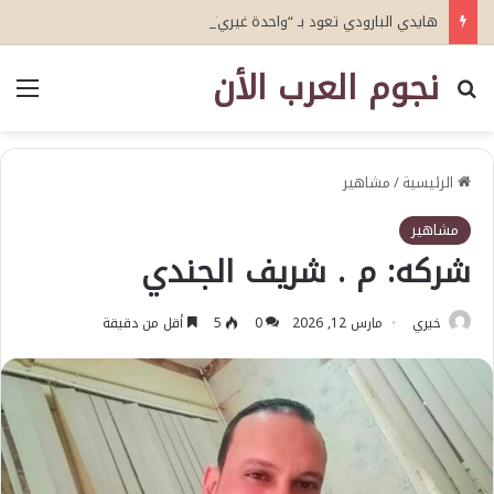
هايدي البارودي تعود بـ “واحدة غيري” وتستعد لمفاجآت فنية وحفلات بالساحل الشمالي
نجوم العرب الأن
بحث عن
الق
الرئيسية
/
مشاهير
مشاهير
شركه: م . شريف الجندي
خيري
مارس 12, 2026
0
5
أقل من دقيقة