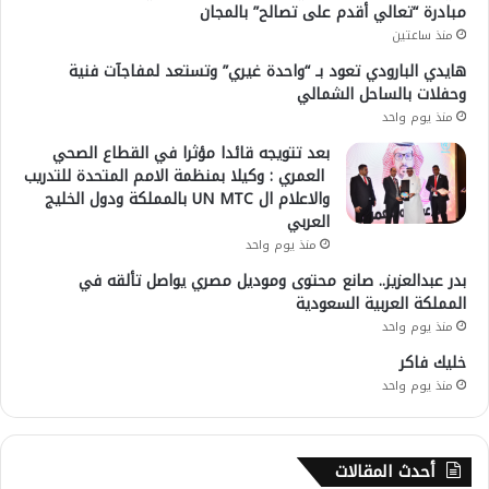
مبادرة “تعالي أقدم على تصالح” بالمجان
منذ ساعتين
هايدي البارودي تعود بـ “واحدة غيري” وتستعد لمفاجآت فنية
وحفلات بالساحل الشمالي
منذ يوم واحد
بعد تتويجه قائدا مؤثرا في القطاع الصحي
العمري : وكيلا بمنظمة الامم المتحدة للتدريب
والاعلام ال UN MTC بالمملكة ودول الخليج
العربي
منذ يوم واحد
بدر عبدالعزيز.. صانع محتوى وموديل مصري يواصل تألقه في
المملكة العربية السعودية
منذ يوم واحد
خليك فاكر
منذ يوم واحد
أحدث المقالات