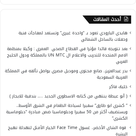
أحدث المقالات
هايدي البارودي تعود بـ “واحدة غيري” وتستعد لمفاجآت فنية
وحفلات بالساحل الشمالي
بعد تتويجه قائدا مؤثرا في القطاع الصحي العمري : وكيلا بمنظمة
الامم المتحدة للتدريب والاعلام ال UN MTC بالمملكة ودول الخليج
العربي
بدر عبدالعزيز.. صانع محتوى وموديل مصري يواصل تألقه في المملكة
العربية السعودية
خليك فاكر
( أبو عيطة ينتهي من كتابه الاسطوري الجديد ….. بندقية للايجار )
” كشري ابو طارق” سفيرا لسياحة الطعام في الشرق الأوسط..
ويستضيف أكثر من 50 سفيرا ودبلوماسيا ضمن مبادرة “دبلوماسية
الكشري”
قوة الشاي الأخضر.. غسول Face Time الخيار الأمثل لتهدئة تهيج
البشرة