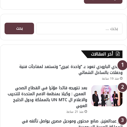
البحث
عن:
أخر المقالات
هايدي البارودي تعود بـ “واحدة غيري” وتستعد لمفاجآت فنية
وحفلات بالساحل الشمالي
منذ 19 ساعة
بعد تتويجه قائدا مؤثرا في القطاع الصحي
العمري : وكيلا بمنظمة الامم المتحدة للتدريب
والاعلام ال UN MTC بالمملكة ودول الخليج
العربي
منذ 21 ساعة
بدر عبدالعزيز.. صانع محتوى وموديل مصري يواصل تألقه في