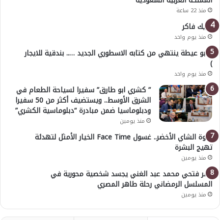
المملكة العربية السعودية
منذ 22 ساعة
خليك فاكر
منذ يوم واحد
( أبو عيطة ينتهي من كتابه الاسطوري الجديد ….. بندقية للايجار
)
منذ يوم واحد
” كشري ابو طارق” سفيرا لسياحة الطعام في
الشرق الأوسط.. ويستضيف أكثر من 50 سفيرا
ودبلوماسيا ضمن مبادرة “دبلوماسية الكشري”
منذ يومين
قوة الشاي الأخضر.. غسول Face Time الخيار الأمثل لتهدئة
تهيج البشرة
منذ يومين
عمر فتحي محمد عبد الغني يجسد شخصية محورية في
المسلسل الرمضاني رحلة طاهر المصري
منذ يومين