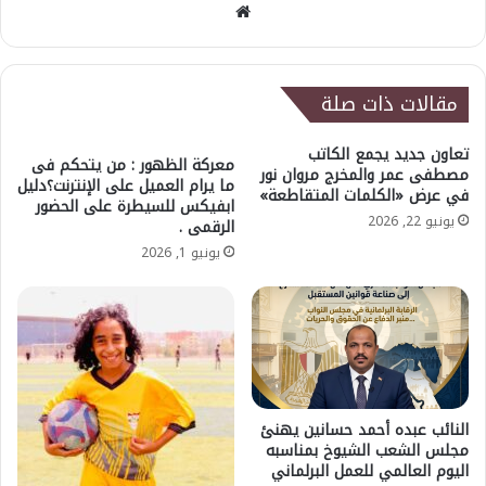
موقع
الويب
مقالات ذات صلة
تعاون جديد يجمع الكاتب
معركة الظهور : من يتحكم فى
مصطفى عمر والمخرج مروان نور
ما يرام العميل على الإنترنت؟دليل
في عرض «الكلمات المتقاطعة»
ابفيكس للسيطرة على الحضور
يونيو 22, 2026
الرقمى .
يونيو 1, 2026
النائب عبده أحمد حسانين يهنئ
مجلس الشعب الشيوخ بمناسبه
اليوم العالمي للعمل البرلماني