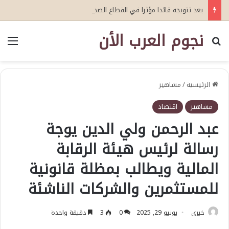
بعد تتويجه قائدا مؤثرا في القطاع الصحي العمري : وكيلا بمنظمة الامم المتحدة للتدريب والاعلام ال UN MTC بالمملكة ودول الخليج العربي
نجوم العرب الأن
بحث عن
الق
الرئيسية
/
مشاهير
مشاهير
اقتصاد
عبد الرحمن ولي الدين يوجة
رسالة لرئيس هيئة الرقابة
المالية ويطالب بمظلة قانونية
للمستثمرين والشركات الناشئة
خيري
يونيو 29, 2025
0
3
دقيقة واحدة