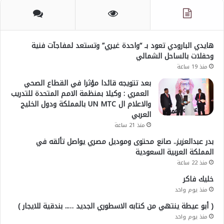
هايدي البارودي تعود بـ “واحدة غيري” وتستعد لمفاجآت فنية
وحفلات بالساحل الشمالي
منذ 19 ساعة
بعد تتويجه قائدا مؤثرا في القطاع الصحي
العمري : وكيلا بمنظمة الامم المتحدة للتدريب
والاعلام ال UN MTC بالمملكة ودول الخليج
العربي
منذ 21 ساعة
بدر عبدالعزيز.. صانع محتوى وموديل مصري يواصل تألقه في
المملكة العربية السعودية
منذ 22 ساعة
خليك فاكر
منذ يوم واحد
( أبو عيطة ينتهي من كتابه الاسطوري الجديد ….. بندقية للايجار )
منذ يوم واحد