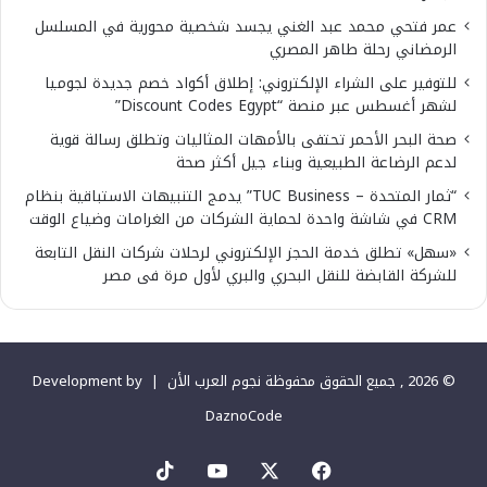
عمر فتحي محمد عبد الغني يجسد شخصية محورية في المسلسل
الرمضاني رحلة طاهر المصري
للتوفير على الشراء الإلكتروني: إطلاق أكواد خصم جديدة لجوميا
لشهر أغسطس عبر منصة “Discount Codes Egypt”
صحة البحر الأحمر تحتفى بالأمهات المثاليات وتطلق رسالة قوية
لدعم الرضاعة الطبيعية وبناء جيل أكثر صحة
“ثمار المتحدة – TUC Business” يدمج التنبيهات الاستباقية بنظام
CRM في شاشة واحدة لحماية الشركات من الغرامات وضياع الوقت
«سهل» تطلق خدمة الحجز الإلكتروني لرحلات شركات النقل التابعة
للشركة القابضة للنقل البحري والبري لأول مرة فى مصر
© 2026 , جميع الحقوق محفوظة نجوم العرب الأن |
Development by
DaznoCode
‫X
فيسبوك
‫YouTube
‫TikTok