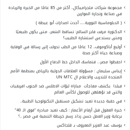
مجموعة شركات ملجراميكال.. أكثر من 85 عامًا من الخبرة والريادة
في صناعة وتجارة الموازين
( الدبلوماسية النووية….. أحدث اصدارات أبو عيطة )
الدكتورة مرفت فايز السالم: تساقط الشعر.. متى يكون طبيعيًا
ومتى يستدعي استشارة الطبيب؟
أوليغ أباكوموف.. 12 عامًا من الطب تحولت إلى رسالة في الوقاية
وصناعة حياة أكثر صحة
احفظوا مصر… فتماسك الداخل خط الدفاع الأول
إيناس سليمان : مسؤولة العلاقات الدولية بالرياض بمنظمة الأمم
المتحدة للتدريب والاعلام ال UN MTC
فيلدا يكشف مفاجآت مباراة لبؤات الاطلس ضد الجنوب افريقيات
والتي قد تؤهلهن للوصول لكأس العالم
في حقبة جديدة تعيد تشكيل مستقبل التكنولوجيا الطبية..
خبرة العقول قبل أرقام الأعمار : كيف تعيد مبادرة “فوق الـ 40”
برعاية وزير العمل حسن رداد رسم خريطة التنمية في مصر ..؟
يوسف عبد العزيز المعروف بـ ڤلجاكس