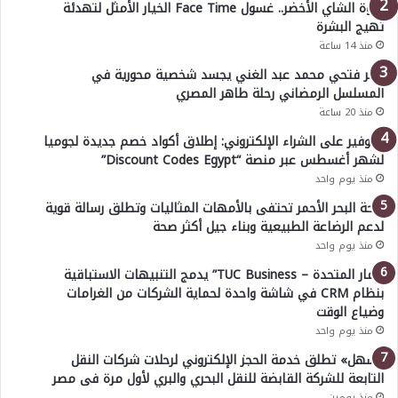
قوة الشاي الأخضر.. غسول Face Time الخيار الأمثل لتهدئة
تهيج البشرة
منذ 14 ساعة
عمر فتحي محمد عبد الغني يجسد شخصية محورية في
المسلسل الرمضاني رحلة طاهر المصري
منذ 20 ساعة
للتوفير على الشراء الإلكتروني: إطلاق أكواد خصم جديدة لجوميا
لشهر أغسطس عبر منصة “Discount Codes Egypt”
منذ يوم واحد
صحة البحر الأحمر تحتفى بالأمهات المثاليات وتطلق رسالة قوية
لدعم الرضاعة الطبيعية وبناء جيل أكثر صحة
منذ يوم واحد
“ثمار المتحدة – TUC Business” يدمج التنبيهات الاستباقية
بنظام CRM في شاشة واحدة لحماية الشركات من الغرامات
وضياع الوقت
منذ يوم واحد
«سهل» تطلق خدمة الحجز الإلكتروني لرحلات شركات النقل
التابعة للشركة القابضة للنقل البحري والبري لأول مرة فى مصر
منذ يومين