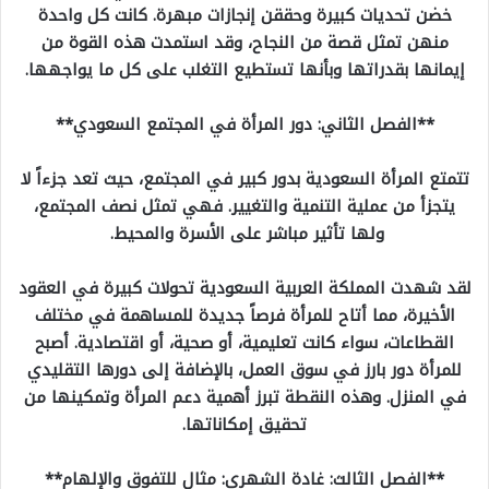
خضن تحديات كبيرة وحققن إنجازات مبهرة. كانت كل واحدة
منهن تمثل قصة من النجاح، وقد استمدت هذه القوة من
إيمانها بقدراتها وبأنها تستطيع التغلب على كل ما يواجهها.
**الفصل الثاني: دور المرأة في المجتمع السعودي**
تتمتع المرأة السعودية بدور كبير في المجتمع، حيث تعد جزءاً لا
يتجزأ من عملية التنمية والتغيير. فهي تمثل نصف المجتمع،
ولها تأثير مباشر على الأسرة والمحيط.
لقد شهدت المملكة العربية السعودية تحولات كبيرة في العقود
الأخيرة، مما أتاح للمرأة فرصاً جديدة للمساهمة في مختلف
القطاعات، سواء كانت تعليمية، أو صحية، أو اقتصادية. أصبح
للمرأة دور بارز في سوق العمل، بالإضافة إلى دورها التقليدي
في المنزل. وهذه النقطة تبرز أهمية دعم المرأة وتمكينها من
تحقيق إمكاناتها.
**الفصل الثالث: غادة الشهري: مثال للتفوق والإلهام**