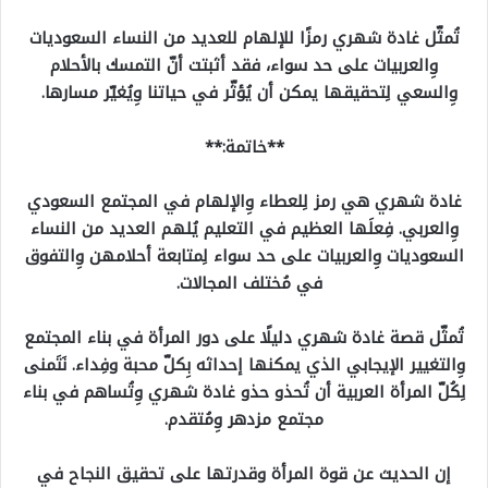
تُمثّل غادة شهري رمزًا للإلهام للعديد من النساء السعوديات
وِالعربيات على حد سواء، فقد أثبتت أنّ التمسك بالأحلام
وِالسعي لِتحقيقها يمكن أن يُؤثّر في حياتنا وِيُغيّر مسارها.
**خاتمة:**
غادة شهري هي رمز لِلعطاء وِالإلهام في المجتمع السعودي
وِالعربي. فِعلَها العظيم في التعليم يُلهم العديد من النساء
السعوديات وِالعربيات على حد سواء لِمتابعة أحلامهن وِالتفوق
في مُختلف المجالات.
تُمثّل قصة غادة شهري دليلًا على دور المرأة في بناء المجتمع
وِالتغيير الإيجابي الذي يمكنها إحداثه بِكلّ محبة وفِداء. نَتَمنى
لِكُلّ المرأة العربية أن تُحذو حذو غادة شهري وِتُساهم في بناء
مجتمع مزدهر وِمُتقدم.
إن الحديث عن قوة المرأة وقدرتها على تحقيق النجاح في