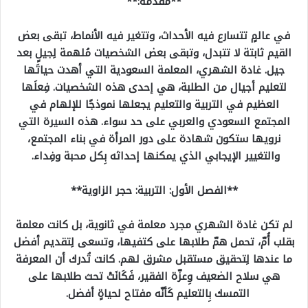
**مقدمة:**
في عالمٍ تتسارع فيه الأحداث، وتتغير فيه الأنماط، تبقى بعض
القيم ثابتة لا تتبدل، وتبقى بعض الشخصيات مُلهمة لِجيلٍ بعد
جيل. غادة الشهري، المعلمة السعودية التي أهدت حياتَها
لتعليم أجيال من الطلبة، هي إحدى هذه الشخصيات. فِعلَها
العظيم في التربية والتعليم يجعلها نموذجًا للإلهام في
المجتمع السعودي والعربي على حد سواء. هذه السيرة التي
نرويها ستكون شهادة على دور المرأة في بناء المجتمع،
والتغيير الإيجابي الذي يمكنها إحداثه بِكل محبة وفِداء.
**الفصل الأول: التربية: حجر الزاوية**
لم تكن غادة الشهري مجرد معلمة في ثانوية، بل كانت معلمة
بقلب أُمّ، تحمل همّ طلابها على كتفيها، وتسعى لِتقديم أفضل
ما عندها لِتحقيق مستقبل مشرق لهم. كانت تُدرك أن المعرفة
هي سلاح الضعيف وِعزّة الفقير، فَكَانَتْ تحث طلابها على
التمسك بِالتعليم كَأنّه مفتاح لحياةٍ أفضل.