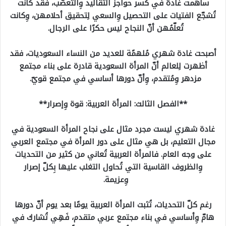
ساهمت غادة في كسر حواجز التقاليد وِالتعصّب، فقد كانت
تُشجّع الفتيات على التحصيل وِالسعي لِتحقيق أحلامهن، وِكانت
تُعلّمُهن أنّ النجاح ليس حكرًا على الرجال.
أصبحت غادة شهري مُلهمًة للعديد من النساء السعوديات، فقد
أظهرت لِلعالم أنّ المرأة السعودية قادرة على بناء مجتمع
مزدهر وِمُتقدم، وِأنّ دورها أساسي في مجتمع قويّ.
**الفصل الثالث: المرأة العربية: قوة وِإصرار**
غادة شهري ليست مجرد مثال على نجاح المرأة السعودية في
مجال التعليم، بل هي مثال على دور المرأة في مجتمع العربي
على وجه العام. فالمرأة العربية تُعاني من كثير من التحديات
وِالظروف القاسية التي تُحاول التغلب عليها بِكلّ إصرار
وِعزيمة.
رغم كلّ التحديات، تُثبت المرأة العربية يومًا بعد يوم أنّ دورها
هامّ وِأساسي في بناء مجتمع عربي متقدم، فَهِي تُشارك في