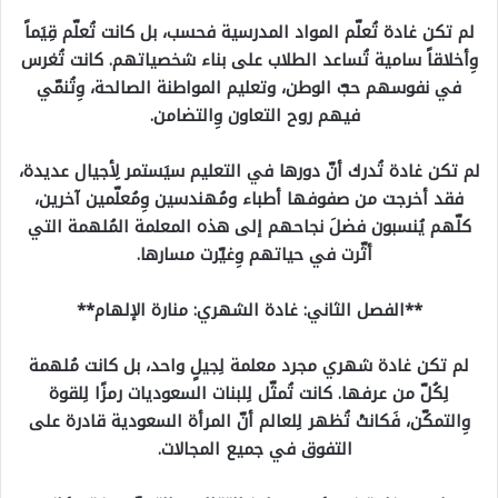
لم تكن غادة تُعلّم المواد المدرسية فحسب، بل كانت تُعلّم قِيَماً
وِأخلاقاً سامية تُساعد الطلاب على بناء شخصياتهم. كانت تُغرس
في نفوسهم حبّ الوطن، وتعليم المواطنة الصالحة، وِتُنمّي
فيهم روح التعاون وِالتضامن.
لم تكن غادة تُدرك أنّ دورها في التعليم سيَستمر لِأجيال عديدة،
فقد أخرجت من صفوفها أطباء ومُهندسين وِمُعلّمين آخرين،
كلّهم يُنسبون فضلَ نجاحهم إلى هذه المعلمة المُلهمة التي
أثّرت في حياتهم وِغيّرت مسارها.
**الفصل الثاني: غادة الشهري: منارة الإلهام**
لم تكن غادة شهري مجرد معلمة لِجيلٍ واحد، بل كانت مُلهمة
لِكُلّ من عرفها. كانت تُمثّل لِلبنات السعوديات رمزًا لِلقوة
وِالتمكّن، فَكانتْ تُظهر لِلعالم أنّ المرأة السعودية قادرة على
التفوق في جميع المجالات.