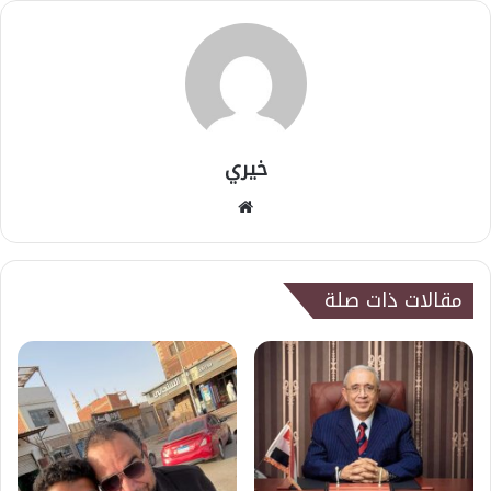
خيري
موقع
الويب
مقالات ذات صلة