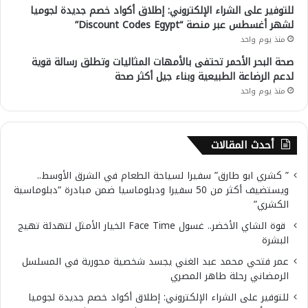
للتوفير على الشراء الإلكتروني: إطلاق أكواد خصم جديدة لجوميا
لشهر أغسطس عبر منصة “Discount Codes Egypt”
منذ يوم واحد
صحة البحر الأحمر تحتفى بالأمهات المثاليات وتطلق رسالة قوية
لدعم الرضاعة الطبيعية وبناء جيل أكثر صحة
منذ يوم واحد
أحدث المقالات
” كشري ابو طارق” سفيرا لسياحة الطعام في الشرق الأوسط..
ويستضيف أكثر من 50 سفيرا ودبلوماسيا ضمن مبادرة “دبلوماسية
الكشري”
قوة الشاي الأخضر.. غسول Face Time الخيار الأمثل لتهدئة تهيج
البشرة
عمر فتحي محمد عبد الغني يجسد شخصية محورية في المسلسل
الرمضاني رحلة طاهر المصري
للتوفير على الشراء الإلكتروني: إطلاق أكواد خصم جديدة لجوميا