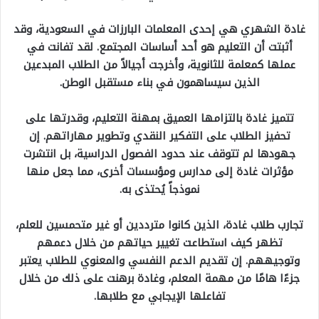
غادة الشهري هي إحدى المعلمات البارزات في السعودية، وقد
أثبتت أن التعليم هو أحد أساسات المجتمع. لقد تفانت في
عملها كمعلمة للثانوية، وأخرجت أجيالاً من الطلاب المبدعين
الذين سيساهمون في بناء مستقبل الوطن.
تتميز غادة بالتزامها العميق بمهنة التعليم، وقدرتها على
تحفيز الطلاب على التفكير النقدي وتطوير مهاراتهم. إن
جهودها لم تتوقف عند حدود الفصول الدراسية، بل انتشرت
مؤثرات غادة إلى مدارس ومؤسسات أخرى، مما جعل منها
نموذجاً يُحتذى به.
تجارب طلاب غادة، الذين كانوا مترددين أو غير متحمسين للعلم،
تظهر كيف استطاعت تغيير حياتهم من خلال دعمهم
وتوجيههم. إن تقديم الدعم النفسي والمعنوي للطلاب يعتبر
جزءًا هامًا من مهمة المعلم، وغادة برهنت على ذلك من خلال
تفاعلها الإيجابي مع طلابها.