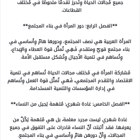
جميع مُجالات الحياة وِتُحرز تقدمًا ملحوظًا في مُختلف
القطاعات.
**الفصل الرابع: دور المرأة في بناء المجتمع**
المرأة العربية هي نصف المجتمع، وِدورها هامّ وِأساسي في
بناء مجتمع قويّ وِمتقدم. فَهِي تُمثّل قوة العطاء وِالإبداع،
وِتُساهم في تنمية الأجيال وِتُشكل مستقبل الأمة.
مُشاركة المرأة في مُختلف مجالات الحياة تُساهم في تنمية
الاقتصاد وِالتقدم المجتمعي، فَهي تُمثّل قوة العمل وِتُساهم
في إدارة المؤسسات وِالتنمية المستدامة.
**الفصل الخامس: غادة شهري: مُلهمة لِجيل من النساء**
غادة شهري ليست مجرد معلمة، بل هي مُلهمة لِكُلّ من
يعرفها. فقد أثبتت أنّ النساء قادرات على التفوق في جميع
المجالات، وِأنّ دورهن هامّ وِأساسي في بناء المجتمع.