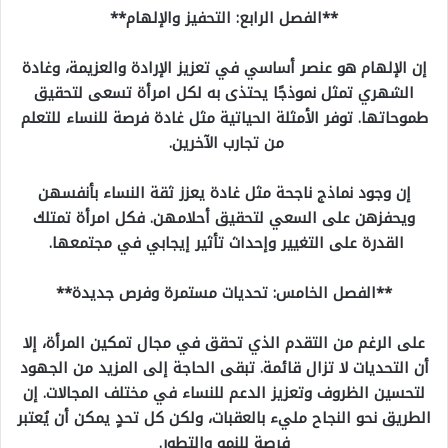
**الفصل الرابع: التحفيز والإلهام**
إن الإلهام هو عنصر أساسي في تعزيز الإرادة والعزيمة، وغادة
الشهري تمثل نموذجًا يحتذى به لكل امرأة تسعى لتحقيق
طموحاتها. توفر الأمثلة الحياتية مثل غادة فرصة للنساء للتعلم
من تجارب الآخرين.
إن وجود نماذج ناجحة مثل غادة يعزز ثقة النساء بأنفسهن
ويحفزهن على السعي لتحقيق أحلامهن. فكل امرأة تمتلك
القدرة على التغيير وإحداث تأثير إيجابي في مجتمعها.
**الفصل الخامس: تحديات مستمرة وفرص جديدة**
على الرغم من التقدم الذي تحقق في مجال تمكين المرأة، إلا
أن التحديات لا تزال قائمة. تبقى الحاجة إلى المزيد من الجهود
لتحسين الظروف وتعزيز الدعم للنساء في مختلف المجالات. إن
الطريق نحو النجاح مليء بالعقبات، ولكن كل تحدٍ يمكن أن يُعتبر
فرصة للنمو والتطور.