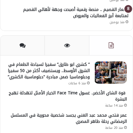
أسعار القصيم .. منصة رقمية أصبحت وجهة لأهالي القصيم
لمتابعة أبرز الفعاليات والعروض
منذ يومين
” كشري ابو طارق” سفيرا لسياحة الطعام في
الشرق الأوسط.. ويستضيف أكثر من 50 سفيرا
ودبلوماسيا ضمن مبادرة “دبلوماسية الكشري”
منذ 6 ساعات
قوة الشاي الأخضر.. غسول Face Time الخيار الأمثل لتهدئة تهيج
البشرة
منذ 14 ساعة
عمر فتحي محمد عبد الغني يجسد شخصية محورية في المسلسل
الرمضاني رحلة طاهر المصري
منذ 20 ساعة