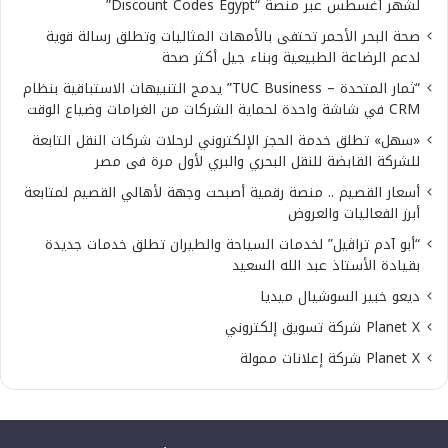
لشهر أغسطس عبر منصة “Discount Codes Egypt”
صحة البحر الأحمر تحتفى بالأمهات المثاليات وتطلق رسالة قوية
لدعم الرضاعة الطبيعية وبناء جيل أكثر صحة
“ثمار المتحدة – TUC Business” يدمج التنبيهات الاستباقية بنظام
CRM في شاشة واحدة لحماية الشركات من الغرامات وضياع الوقت
«سهل» تطلق خدمة الحجز الإلكتروني لرحلات شركات النقل التابعة
للشركة القابضة للنقل البحري والبري لأول مرة فى مصر
أسعار القصيم .. منصة رقمية أصبحت وجهة لأهالي القصيم لمتابعة
أبرز الفعاليات والعروض
“أبو آدم تراڤيل” لخدمات السياحة والطيران تطلق خدمات جديدة
بقيادة الأستاذ عبد الله السعيد
ديعو خبير السوشيال ميديا
Planet X شركة تسويق إلكتروني
Planet X شركة إعلانات ممولة