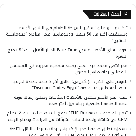
أحدث المقالات
” كشري ابو طارق” سفيرا لسياحة الطعام في الشرق الأوسط..
ويستضيف أكثر من 50 سفيرا ودبلوماسيا ضمن مبادرة “دبلوماسية
الكشري”
قوة الشاي الأخضر.. غسول Face Time الخيار الأمثل لتهدئة تهيج
البشرة
عمر فتحي محمد عبد الغني يجسد شخصية محورية في المسلسل
الرمضاني رحلة طاهر المصري
للتوفير على الشراء الإلكتروني: إطلاق أكواد خصم جديدة لجوميا
لشهر أغسطس عبر منصة “Discount Codes Egypt”
صحة البحر الأحمر تحتفى بالأمهات المثاليات وتطلق رسالة قوية
لدعم الرضاعة الطبيعية وبناء جيل أكثر صحة
“ثمار المتحدة – TUC Business” يدمج التنبيهات الاستباقية بنظام
CRM في شاشة واحدة لحماية الشركات من الغرامات وضياع الوقت
«سهل» تطلق خدمة الحجز الإلكتروني لرحلات شركات النقل التابعة
للشركة القابضة للنقل البحري والبري لأول مرة فى مصر