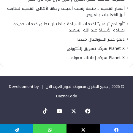
أسعار القصيم .. منصة رقمية أصبحت وجهة لأهالي القصيم لمتابعة
أبرز الفعاليات والعروض
“أبو آدم تراڤيل” لخدمات السياحة والطيران تطلق خدمات جديدة
بقيادة الأستاذ عبد الله السعيد
ديعو خبير السوشيال ميديا
Planet X شركة تسويق إلكتروني
Planet X شركة إعلانات ممولة
© 2026 , جميع الحقوق محفوظة نجوم العرب الأن |
Development by
DaznoCode
‫X
فيسبوك
‫YouTube
‫TikTok