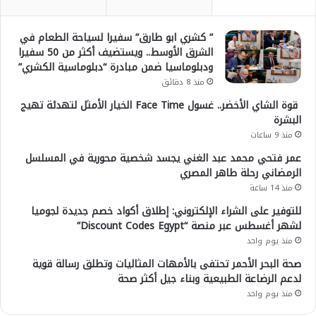
” كشري ابو طارق” سفيرا لسياحة الطعام في
الشرق الأوسط.. ويستضيف أكثر من 50 سفيرا
ودبلوماسيا ضمن مبادرة “دبلوماسية الكشري”
منذ 8 دقائق
قوة الشاي الأخضر.. غسول Face Time الخيار الأمثل لتهدئة تهيج
البشرة
منذ 9 ساعات
عمر فتحي محمد عبد الغني يجسد شخصية محورية في المسلسل
الرمضاني رحلة طاهر المصري
منذ 14 ساعة
للتوفير على الشراء الإلكتروني: إطلاق أكواد خصم جديدة لجوميا
لشهر أغسطس عبر منصة “Discount Codes Egypt”
منذ يوم واحد
صحة البحر الأحمر تحتفى بالأمهات المثاليات وتطلق رسالة قوية
لدعم الرضاعة الطبيعية وبناء جيل أكثر صحة
منذ يوم واحد