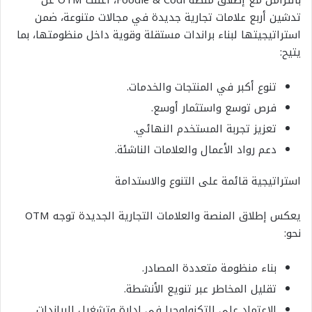
بالتزامن مع إطلاق منصة Foodie & Codi، أعلنت OTM عن
تدشين أربع علامات تجارية جديدة في مجالات متنوعة، ضمن
استراتيجيتها لبناء براندات مستقلة وقوية داخل منظومتها، بما
يتيح:
تنوع أكبر في المنتجات والخدمات.
فرص توسع واستثمار أوسع.
تعزيز تجربة المستخدم النهائي.
دعم رواد الأعمال والعلامات الناشئة.
استراتيجية قائمة على التنوع والاستدامة
يعكس إطلاق المنصة والعلامات التجارية الجديدة توجه OTM
نحو:
بناء منظومة متعددة المصادر.
تقليل المخاطر عبر تنويع الأنشطة.
الاعتماد على التكنولوجيا في إدارة وتشغيل البراندات.