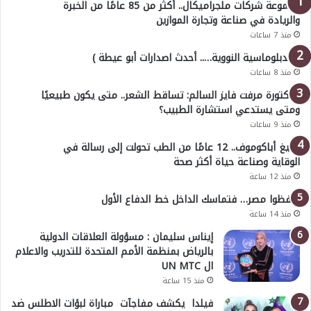
مجموعة شركات ملجراميكال.. أكثر من 85 عامًا من الخبرة
والريادة في صناعة وتجارة الموازين
منذ 7 ساعات
( الدبلوماسية النووية….. أحدث اصدارات أبو عيطة )
منذ 8 ساعات
الدكتورة مرفت فايز السالم: تساقط الشعر.. متى يكون طبيعيًا
ومتى يستدعي استشارة الطبيب؟
منذ 9 ساعات
أوليغ أباكوموف.. 12 عامًا من الطب تحولت إلى رسالة في
الوقاية وصناعة حياة أكثر صحة
منذ 12 ساعة
احفظوا مصر… فتماسك الداخل خط الدفاع الأول
منذ 14 ساعة
إيناس سليمان : مسؤولة العلاقات الدولية
بالرياض بمنظمة الأمم المتحدة للتدريب والاعلام
ال UN MTC
منذ 15 ساعة
فيلدا يكشف مفاجآت مباراة لبؤات الاطلس ضد