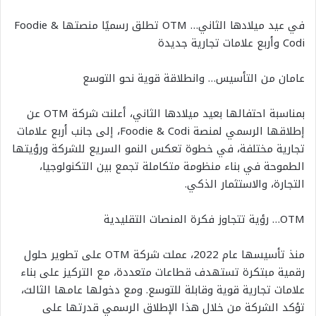
في عيد ميلادها الثاني… OTM تطلق رسميًا منصتها Foodie &
Codi وأربع علامات تجارية جديدة
عامان من التأسيس… وانطلاقة قوية نحو التوسع
بمناسبة احتفالها بعيد ميلادها الثاني، أعلنت شركة OTM عن
إطلاقها الرسمي لمنصة Foodie & Codi، إلى جانب أربع علامات
تجارية مختلفة، في خطوة تعكس النمو السريع للشركة ورؤيتها
الطموحة في بناء منظومة متكاملة تجمع بين التكنولوجيا،
التجارة، والاستثمار الذكي.
OTM… رؤية تتجاوز فكرة المنصات التقليدية
منذ تأسيسها عام 2022، عملت شركة OTM على تطوير حلول
رقمية مبتكرة تستهدف قطاعات متعددة، مع التركيز على بناء
علامات تجارية قوية وقابلة للتوسع. ومع دخولها عامها الثالث،
تؤكد الشركة من خلال هذا الإطلاق الرسمي قدرتها على