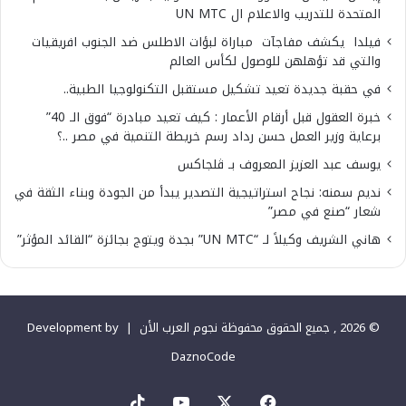
المتحدة للتدريب والاعلام ال UN MTC
فيلدا يكشف مفاجآت مباراة لبؤات الاطلس ضد الجنوب افريقيات
والتي قد تؤهلهن للوصول لكأس العالم
في حقبة جديدة تعيد تشكيل مستقبل التكنولوجيا الطبية..
خبرة العقول قبل أرقام الأعمار : كيف تعيد مبادرة “فوق الـ 40”
برعاية وزير العمل حسن رداد رسم خريطة التنمية في مصر ..؟
يوسف عبد العزيز المعروف بـ ڤلجاكس
نديم سمنه: نجاح استراتيجية التصدير يبدأ من الجودة وبناء الثقة في
شعار “صنع في مصر”
هاني الشريف وكيلاً لـ “UN MTC” بجدة ويتوج بجائزة “القائد المؤثر”
© 2026 , جميع الحقوق محفوظة نجوم العرب الأن |
Development by
DaznoCode
‫X
فيسبوك
‫YouTube
‫TikTok