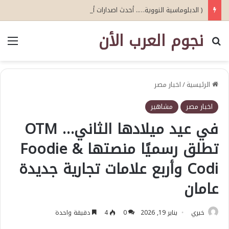
( الدبلوماسية النووية….. أحدث اصدارات أبو عيطة )
نجوم العرب الأن
بحث عن
الق
الرئيسية
/
اخبار مصر
اخبار مصر
مشاهير
في عيد ميلادها الثاني… OTM
تطلق رسميًا منصتها Foodie &
Codi وأربع علامات تجارية جديدة
عامان
خيري
يناير 19, 2026
0
4
دقيقة واحدة