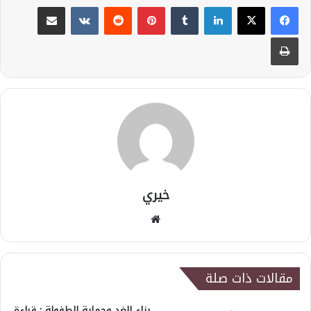
لينكدإن
بينتيريست
مشاركة عبر البريد
طباعة
خيري
موقع
الويب
مقالات ذات صلة
بناء الغد وحماية الطفولة : قراءة