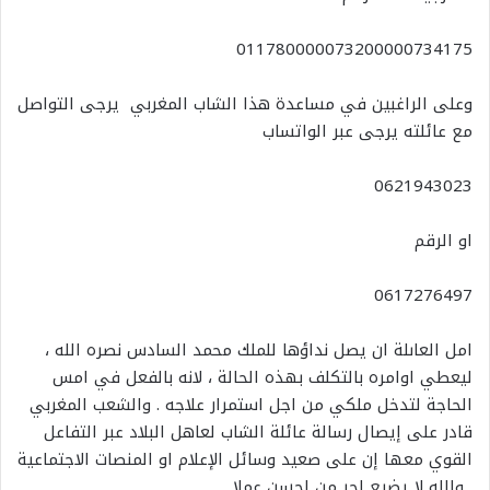
011780000073200000734175
وعلى الراغبين في مساعدة هذا الشاب المغربي يرجى التواصل
مع عائلته يرجى عبر الواتساب
0621943023
او الرقم
0617276497
امل العاىلة ان يصل نداؤها للملك محمد السادس نصره الله ،
ليعطي اوامره بالتكلف بهذه الحالة ، لانه بالفعل في امس
الحاجة لتدخل ملكي من اجل استمرار علاجه . والشعب المغربي
قادر على إيصال رسالة عائلة الشاب لعاهل البلاد عبر التفاعل
القوي معها إن على صعيد وسائل الإعلام او المنصات الاجتماعية
. والله لا يضيع اجر من احسن عملا .