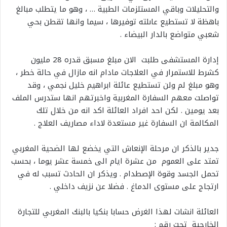
والتحليلات وباقي المستلزمات الطبية … ، وهو ما يتطلب مبالغ
باهظة لا تستطيع عاىلته توفيرها ، سيما وانها تقطن بحي
شعبي متواضع بالدار البيضاء .
إدارة المستشفى طلبت الان مبلغ مسبق قدره 28 مليون
كشرط للاستمرار في العلاجات مادام انه مازال في حالة خطر ،
وهو مبلغ لم ولن تستطيع عائلة ابراهيم خليل نجمي ، وقد
تواصلت معهم السفارة المغربية واخبرتهم انها ستدرس الملف
بعد يومين . لكن احد افراد العائلة اكد انه من خلال تلك
المكالمة ان السفارة غير مستعدة لاداء مصاريف العلاج .
جدير بالذكر ان مرحلة الإنعاش التي يخضع لها الضحية المغربي
تمتد على العموم من عشرة ايام الى خمسة عشر يوما ، بحسب
تحمل الجسد وقوة الإصطدام . ويذكر ان الحادث تسبب له في
ارتجاج على مستوى الدماغ . فضلا عن نزيف داخلي .
العائلة انشات لهذا الغرض حسابا بنكيا بالبنك المغربي للتجارة
الخارجية تحت رقم :