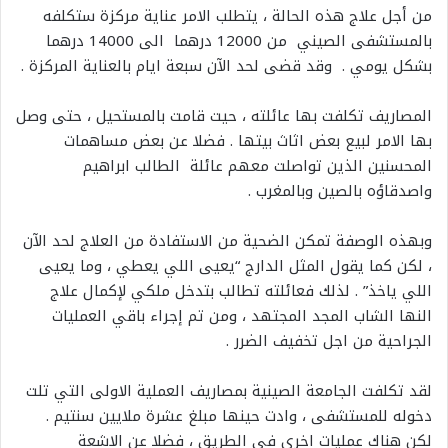
من أجل علاج هذه الحالة ، يتطلب الامر عناية مركزة ستكلفه
بالمستشفى الصيني من 12000 درهما الى 14000 درهما
بشكل يومي . وقد قضى لحد الآن سبعة ايام بالعناية المركزة .
المصاريف تكلفت بها عائلته ، حيت قامت بالمستحيل ، حتى وصل
بها الامر لبيع بعض اثاث بيتها . فضلا عن بعض مساهمات
المحسنين الذين تواصلت معهم عائلة الطالب ابراهيم
واصدقاؤه بالصين وبالمغرب .
وبهذه الوصفة تمكن الضحية من الاستفادة من العلاج لحد الآن
، لكن كما يقول المثل الدارج “يعيى اللي يعطي ، وما يعيى
اللي ياخذ” . لذلك فعائلته تطالب بتدخل ملكي لإكمال علاج
النها الشاب المجد المجتهد ، ومن تم إجراء باقي العمليات
الجراحية من اجل تخفيف الضرر .
لقد تكلفت الجامعة الصينية بمصاريف العملية الاولى التي تلت
دخوله للمستشفى ، وادت حينها مبلغ عشرة ملايين سنتيم .
لكن هناك عمليات اخرى في الطريق ، فضلا عن الاشعة