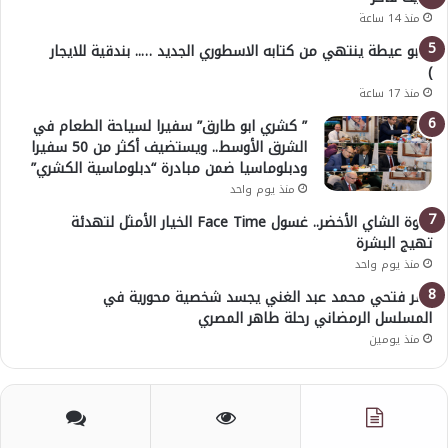
منذ 14 ساعة
( أبو عيطة ينتهي من كتابه الاسطوري الجديد ….. بندقية للايجار
)
منذ 17 ساعة
” كشري ابو طارق” سفيرا لسياحة الطعام في
الشرق الأوسط.. ويستضيف أكثر من 50 سفيرا
ودبلوماسيا ضمن مبادرة “دبلوماسية الكشري”
منذ يوم واحد
قوة الشاي الأخضر.. غسول Face Time الخيار الأمثل لتهدئة
تهيج البشرة
منذ يوم واحد
عمر فتحي محمد عبد الغني يجسد شخصية محورية في
المسلسل الرمضاني رحلة طاهر المصري
منذ يومين