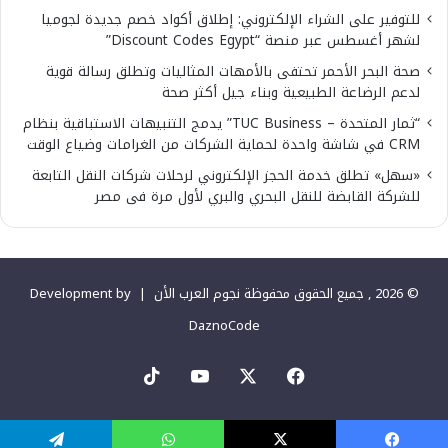
للتوفير على الشراء الإلكتروني: إطلاق أكواد خصم جديدة لجوميا
لشهر أغسطس عبر منصة “Discount Codes Egypt”
صحة البحر الأحمر تحتفى بالأمهات المثاليات وتطلق رسالة قوية
لدعم الرضاعة الطبيعية وبناء جيل أكثر صحة
“ثمار المتحدة – TUC Business” يدمج التنبيهات الاستباقية بنظام
CRM في شاشة واحدة لحماية الشركات من الغرامات وضياع الوقت
«سهل» تطلق خدمة الحجز الإلكتروني لرحلات شركات النقل التابعة
للشركة القابضة للنقل البحري والبري لأول مرة فى مصر
© 2026 , جميع الحقوق محفوظة نجوم العرب الأن |
Development by
DaznoCode
‫X
فيسبوك
‫YouTube
‫TikTok