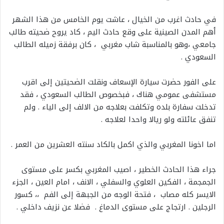
في حادث اغرب من الخيال ، عاشت يوم الخامس من هذا الشهر
أهم المدن الصينية على وقع حادث اليم ، كاد يروح ضحيته طالب
جامعي ،وهو بالمناسبة شاب مغربي ، كان برفقة زميله الطالب
السعودي .
على الفور حضرت سيارة الإسعاف ونقلت الضحيتين إلى اقرب
مستشفى عمومي هناك ، فبخصوص الطالب السعودي ، فقد
تدخلت سفارة بلده وتكلفت بعلاجه من الالف إلى الياء . ولم
تنفق عائلته ولو ريالا واحدا لعلاجه .
اما اخونا المغربي والذي اكمل بالكاد سنته العشرين من العمر .
جراء هذا الحادث الخطير ، اصيب المغربي بكسر على مستوى
الجمجمة ، الفكين العلوي والسفلي ، الانف ، امام العين ، الجزء
الايسر كله مصاب ، فتحة الوجه من الجبهة إلى الفم ،، كسور
الرجلين . ارتجاج على مستوى الدماغ . فضلا عن نزيف داخلي .