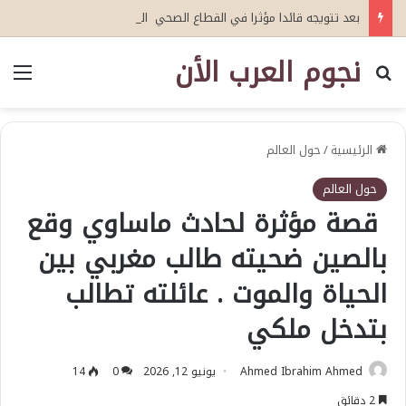
بعد تتويجه قائدا مؤثرا في القطاع الصحي العمري : وكيلا بمنظمة الامم المتحدة للتدريب والاعلام ال UN MTC بالمملكة ودول الخليج العربي
نجوم العرب الأن
بحث عن
الق
الرئيسية
/
حول العالم
حول العالم
قصة مؤثرة لحادث ماساوي وقع
بالصين ضحيته طالب مغربي بين
الحياة والموت . عائلته تطالب
بتدخل ملكي
Ahmed Ibrahim Ahmed
يونيو 12, 2026
0
14
2 دقائق