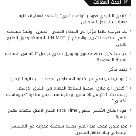
أحدث المقالات
هايدي البارودي تعود بـ “واحدة غيري” وتستعد لمفاجآت فنية
وحفلات بالساحل الشمالي
بعد تتويجه قائدا مؤثرا في القطاع الصحي العمري : وكيلا بمنظمة
الامم المتحدة للتدريب والاعلام ال UN MTC بالمملكة ودول الخليج
العربي
بدر عبدالعزيز.. صانع محتوى وموديل مصري يواصل تألقه في المملكة
العربية السعودية
خليك فاكر
( أبو عيطة ينتهي من كتابه الاسطوري الجديد ….. بندقية للايجار )
” كشري ابو طارق” سفيرا لسياحة الطعام في الشرق الأوسط..
ويستضيف أكثر من 50 سفيرا ودبلوماسيا ضمن مبادرة “دبلوماسية
الكشري”
قوة الشاي الأخضر.. غسول Face Time الخيار الأمثل لتهدئة تهيج
البشرة
عمر فتحي محمد عبد الغني يجسد شخصية محورية في المسلسل
الرمضاني رحلة طاهر المصري