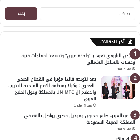
البحث
عن:
أخر المقالات
هايدي البارودي تعود بـ “واحدة غيري” وتستعد لمفاجآت فنية
وحفلات بالساحل الشمالي
منذ 7 ساعات
بعد تتويجه قائدا مؤثرا في القطاع الصحي
العمري : وكيلا بمنظمة الامم المتحدة للتدريب
والاعلام ال UN MTC بالمملكة ودول الخليج
العربي
منذ 9 ساعات
بدر عبدالعزيز.. صانع محتوى وموديل مصري يواصل تألقه في
المملكة العربية السعودية
منذ 9 ساعات
خليك فاكر