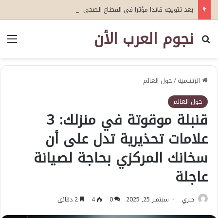
بعد تتويجه قائدا مؤثرا في القطاع الصحي العمري : وكيلا بمنظمة الامم المتحدة للتدريب والاعلام ال UN MTC بالمملكة ودول الخليج العربي
نجوم العرب الأن
بحث عن
الق
الرئيسية
/
حول العالم
حول العالم
قنبلة موقوتة في منزلك: 3
علامات تحذيرية تدل على أن
سخانك المركزي بحاجة لصيانة
عاجلة
خيري
سبتمبر 25, 2025
0
4
2 دقائق