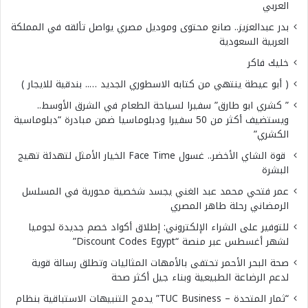
العربي
بدر عبدالعزيز.. صانع محتوى وموديل مصري يواصل تألقه في المملكة
العربية السعودية
خليك فاكر
( أبو عيطة ينتهي من كتابه الاسطوري الجديد ….. بندقية للايجار )
” كشري ابو طارق” سفيرا لسياحة الطعام في الشرق الأوسط..
ويستضيف أكثر من 50 سفيرا ودبلوماسيا ضمن مبادرة “دبلوماسية
الكشري”
قوة الشاي الأخضر.. غسول Face Time الخيار الأمثل لتهدئة تهيج
البشرة
عمر فتحي محمد عبد الغني يجسد شخصية محورية في المسلسل
الرمضاني رحلة طاهر المصري
للتوفير على الشراء الإلكتروني: إطلاق أكواد خصم جديدة لجوميا
لشهر أغسطس عبر منصة “Discount Codes Egypt”
صحة البحر الأحمر تحتفى بالأمهات المثاليات وتطلق رسالة قوية
لدعم الرضاعة الطبيعية وبناء جيل أكثر صحة
“ثمار المتحدة – TUC Business” يدمج التنبيهات الاستباقية بنظام