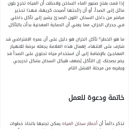
إذا قمت بفتح صنبور الماء الساخن ولاحظت أن المياه تخرج بلون
مائل إلى الصدأ، أو أن رائحتها أصبحت كريهة، فهذا تحذير
مباشر من داخل السخان. اللون الصدئ يشير إلى تآكل داخلي
في جدران الخزان، مما يعني أن الحماية المعدنية بدأت بالتآكل.
ما هو الخطر؟ تآكل الخزان هو دليل على أن عمره الافتراضي قد
شارف على الانتهاء. إهمال هذه العلامة يجعله عرضة للانهيار
المفاجئ، بالإضافة إلى أن استخدام مياه تحتوي على الصدأ قد
يضر بصحتك. إن التآكل يُضعف هيكل السخان بشكل تدريجي
ويقربه من مرحلة الفشل التام.
خاتمة ودعوة للعمل
تذكر دائماً أن
أخطار سخان المياه
يمكن تجنبها باتخاذ خطوات