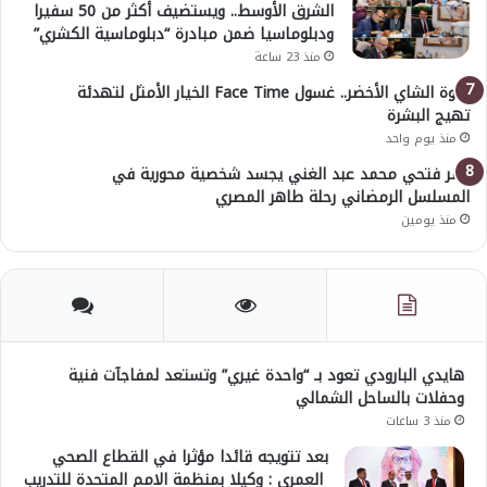
الشرق الأوسط.. ويستضيف أكثر من 50 سفيرا
ودبلوماسيا ضمن مبادرة “دبلوماسية الكشري”
منذ 23 ساعة
قوة الشاي الأخضر.. غسول Face Time الخيار الأمثل لتهدئة
تهيج البشرة
منذ يوم واحد
عمر فتحي محمد عبد الغني يجسد شخصية محورية في
المسلسل الرمضاني رحلة طاهر المصري
منذ يومين
هايدي البارودي تعود بـ “واحدة غيري” وتستعد لمفاجآت فنية
وحفلات بالساحل الشمالي
منذ 3 ساعات
بعد تتويجه قائدا مؤثرا في القطاع الصحي
العمري : وكيلا بمنظمة الامم المتحدة للتدريب