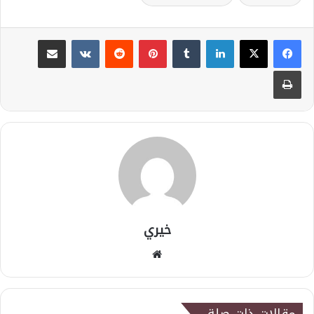
لينكدإن
بينتيريست
مشاركة عبر البريد
طباعة
خيري
موقع
الويب