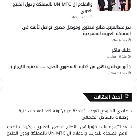
والاعلام ال UN MTC بالمملكة ودول الخليج
العربي
منذ 5 ساعات
بدر عبدالعزيز.. صانع محتوى وموديل مصري يواصل تألقه في
المملكة العربية السعودية
منذ 6 ساعات
خليك فاكر
منذ 10 ساعات
( أبو عيطة ينتهي من كتابه الاسطوري الجديد ….. بندقية للايجار )
منذ 13 ساعة
أحدث المقالات
هايدي البارودي تعود بـ “واحدة غيري” وتستعد لمفاجآت فنية
وحفلات بالساحل الشمالي
بعد تتويجه قائدا مؤثرا في القطاع الصحي العمري : وكيلا بمنظمة
الامم المتحدة للتدريب والاعلام ال UN MTC بالمملكة ودول الخليج