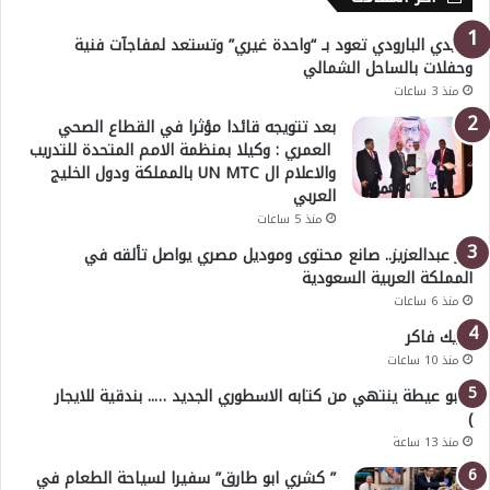
هايدي البارودي تعود بـ “واحدة غيري” وتستعد لمفاجآت فنية
وحفلات بالساحل الشمالي
منذ 3 ساعات
بعد تتويجه قائدا مؤثرا في القطاع الصحي
العمري : وكيلا بمنظمة الامم المتحدة للتدريب
والاعلام ال UN MTC بالمملكة ودول الخليج
العربي
منذ 5 ساعات
بدر عبدالعزيز.. صانع محتوى وموديل مصري يواصل تألقه في
المملكة العربية السعودية
منذ 6 ساعات
خليك فاكر
منذ 10 ساعات
( أبو عيطة ينتهي من كتابه الاسطوري الجديد ….. بندقية للايجار
)
منذ 13 ساعة
” كشري ابو طارق” سفيرا لسياحة الطعام في