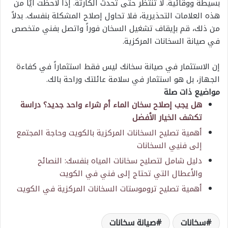
بسيطة ووقائية. لا تنتظر حتى تحدث الكارثة. إذا لاحظت أيًا من
هذه العلامات التحذيرية، فلا تحاول إصلاح المشكلة بنفسك. بدلاً
من ذلك، قم بإيقاف تشغيل السخان فوراً واتصل بفني متخصص
في صيانة السخانات المركزية.
إن الاستثمار في صيانة سخانك ليس فقط استثماراً في كفاءة
الجهاز، بل هو استثمار في سلامة عائلتك وراحة بالك.
مواضيع ذات صلة
هل يجب إصلاح سخان الماء أم شراء واحد جديد؟ دراسة
تكشف الخيار الأفضل
أهمية تصليح السخانات المركزية بالكويت وحاجة المجتمع
إلى فنيي السخانات
دليل شامل لتصليح سخانات المياه بنفسك: النصائح
والأعطال التي تحتاج إلى فني في الكويت
أهمية تصليح تروموستات السخانات المركزية في الكويت
سخانات
صيانة سخانات